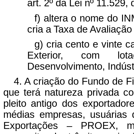
art. 2º da Lei nº 11.529,
f)
altera o nome do I
cria a Taxa de Avaliaçã
g) cria cento e vinte 
Exterior, com lot
Desenvolvimento, Indústr
4. A criação do Fundo de 
que terá natureza privada c
pleito antigo dos exportado
médias empresas, usuárias 
Exportações – PROEX, mo