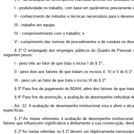
I - produtividade no trabalho, com base em parâmetros previamente e
II - conhecimento de métodos e técnicas necessários para o desenvol
III - trabalho em equipe;
IV - comprometimento com o trabalho; e
V - cumprimento das normas de procedimentos e de conduta no des
§ 2º O empregado dos empregos públicos do Quadro de Pessoal do 
seguintes pesos:
I - peso três ao fator de que trata o inciso I do § 1º ;
II - peso dois aos fatores de que tratam os incisos II, IV e V do § 1º 
III - peso um ao fator de que trata o inciso III do § 1º .
§ 3º Para fins de pagamento do BDAH, além dos fatores de que trat
§ 4º Para fins de promoção, a avaliação de desempenho individual 
Art. 12. A avaliação de desempenho institucional visa a aferir o alc
específicas.
§ 1º As metas referentes à avaliação de desempenho institucional
fatores que influenciem significativa e diretamente a sua consecução, des
§ 2º As metas referidas no § 1º devem ser objetivamente mensurávei