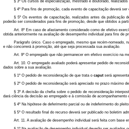
§ 3º Os cursos de especialização, mestrado e doutorado, realizados
§ 4º Para fins de promoção, cada evento de capacitação deverá se
§ 5º Os eventos de capacitação, realizados antes da publicação 
poderão ser considerados para fins de promoção, desde que obtidos a parti
Art. 8º Em caso de afastamento considerado como de efetivo exercí
obtida anteriormente na avaliação de desempenho individual para fins de p
Parágrafo único. Caso o empregado, mesmo que recém-nomeado, na
e não concorrerá à promoção, até que seja processada sua avaliação.
Art. 9º O empregado que não permanecer em efetivo exercício na mes
Art. 10. O empregado avaliado poderá apresentar pedido de reconside
dados sobre a sua avaliação.
§ 1º O pedido de reconsideração de que trata o
caput
será apresent
§ 2º O pedido de reconsideração será apreciado no prazo máximo de cin
§ 3º A decisão da chefia sobre o pedido de reconsideração interpo
dará ciência da decisão ao empregado e à comissão de acompanhamento de 
§ 4º Na hipótese de deferimento parcial ou de indeferimento do plei
§ 5º O resultado final do recurso deverá ser publicado no boletim ad
Art. 11. A avaliação de desempenho individual será feita com base e
§ 1º Na avaliação de desempenho individual deverão ser avaliados o