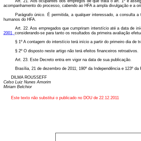
Art. 21. Aos ocupantes dos empregos de que trata o art. 1º é asse
acompanhamento do processo, cabendo ao HFA a ampla divulgação e a orie
Parágrafo único. É permitida, a qualquer interessado, a consulta 
humanos do HFA.
Art. 22. Aos empregados que cumpriram interstício até a data de i
2001,
considerando-se para tanto os resultados da primeira avaliação efet
§ 1º A contagem do interstício terá início a partir do primeiro dia d
§ 2º O disposto neste artigo não terá efeitos financeiros retroativos.
Art. 23. Este Decreto entra em vigor na data de sua publicação.
Brasília, 21 de dezembro de 2011; 190º da Independência e 123º da 
DILMA ROUSSEFF
Celso Luiz Nunes Amorim
Miriam Belchior
Este texto não substitui o publicado no DOU de 22.12.2011