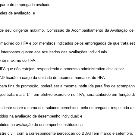
 parte do empregado avaliado;
ades de avaliação; e
ato de seu dirigente máximo, Comissão de Acompanhamento da Avaliação de
te máximo do HFA e por membros indicados pelos empregados de que trata est
 interpostos quanto aos resultados das avaliações individuais.
gente máximo do HFA.
 que não estejam respondendo a processo administrativo disciplinar.
a CAD ficarão a cargo da unidade de recursos humanos do HFA.
ara fins de promoção, poderá ser a mesma instituída para fins de acomp
ue trata o art. 1º , em efetivo exercício no HFA, será atribuído em fun
cidente sobre a soma dos salários percebidos pelo empregado, respeitada a se
btidos na avaliação de desempenho individual; e
btidos na avaliação de desempenho institucional.
semestre civil, com a correspondente percepção do BDAH em março e setembro.