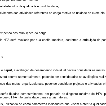
stabelecidos de qualidade e produtividade;
vimento das atividades referentes ao cargo efetivo na unidade de exercício;
empenho das atribuições do cargo.
HFA será avaliado por sua chefia imediata, conforme a atribuição de pont
; e
a o
caput,
a avaliação de desempenho individual deverá considerar as metas i
deverá ocorrer semestralmente, podendo ser consideradas as avaliações real
ance das metas organizacionais, podendo considerar projetos e atividades pri
 serão fixadas semestralmente, em portaria do dirigente máximo do HFA, p
de que o HFA não tenha dado causa a tais fatores.
s, utilizando-se como parâmetros indicadores que visem a aferir a qualidad