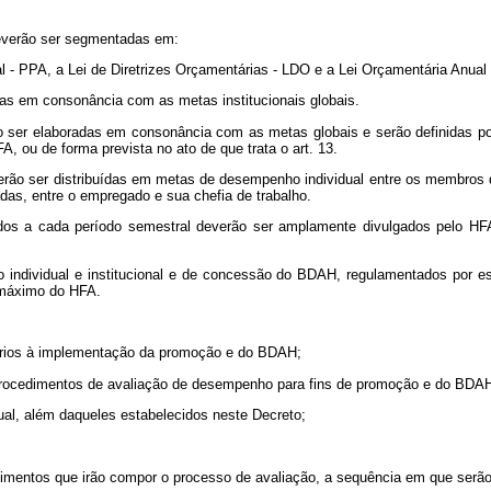
deverão ser segmentadas em:
 - PPA, a Lei de Diretrizes Orçamentárias - LDO e a Lei Orçamentária Anual 
adas em consonância com as metas institucionais globais.
rão ser elaboradas em consonância com as metas globais e serão definidas po
, ou de forma prevista no ato de que trata o art. 13.
erão ser distribuídas em metas de desempenho individual entre os membros
das, entre o empregado e sua chefia de trabalho.
dos a cada período semestral deverão ser amplamente divulgados pelo HFA,
 individual e institucional e de concessão do BDAH, regulamentados por es
e máximo do HFA.
ssários à implementação da promoção e do BDAH;
 e procedimentos de avaliação de desempenho para fins de promoção e do BDA
dual, além daqueles estabelecidos neste Decreto;
cedimentos que irão compor o processo de avaliação, a sequência em que ser