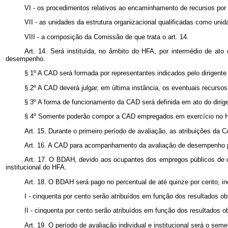
VI - os procedimentos relativos ao encaminhamento de recursos por
VII - as unidades da estrutura organizacional qualificadas como unid
VIII - a composição da Comissão de que trata o art. 14.
Art. 14. Será instituída, no âmbito do HFA, por intermédio de 
desempenho.
§ 1º A CAD será formada por representantes indicados pelo dirigen
§ 2º A CAD deverá julgar, em última instância, os eventuais recursos
§ 3º A forma de funcionamento da CAD será definida em ato do diri
§ 4º Somente poderão compor a CAD empregados em exercício no HFA
Art. 15. Durante o primeiro período de avaliação, as atribuições d
Art. 16. A CAD para acompanhamento da avaliação de desempenho p
Art. 17. O BDAH, devido aos ocupantes dos empregos públicos de q
institucional do HFA.
Art. 18. O BDAH será pago no percentual de até quinze por cento, in
I - cinquenta por cento serão atribuídos em função dos resultados o
II - cinquenta por cento serão atribuídos em função dos resultados o
Art. 19. O período de avaliação individual e institucional será o 