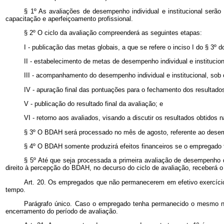
§ 1º As avaliações de desempenho individual e institucional ser
capacitação e aperfeiçoamento profissional.
§ 2º O ciclo da avaliação compreenderá as seguintes etapas:
I - publicação das metas globais, a que se refere o inciso I do § 3º do
II - estabelecimento de metas de desempenho individual e instituciona
III - acompanhamento do desempenho individual e institucional, sob
IV - apuração final das pontuações para o fechamento dos resulta
V - publicação do resultado final da avaliação; e
VI - retorno aos avaliados, visando a discutir os resultados obtido
§ 3º O BDAH será processado no mês de agosto, referente ao desemp
§ 4º O BDAH somente produzirá efeitos financeiros se o empregado t
§ 5º Até que seja processada a primeira avaliação de desempenho 
direito à percepção do BDAH, no decurso do ciclo de avaliação, receberá o 
Art. 20. Os empregados que não permanecerem em efetivo exercício
tempo.
Parágrafo único. Caso o empregado tenha permanecido o mesmo núm
encerramento do período de avaliação.