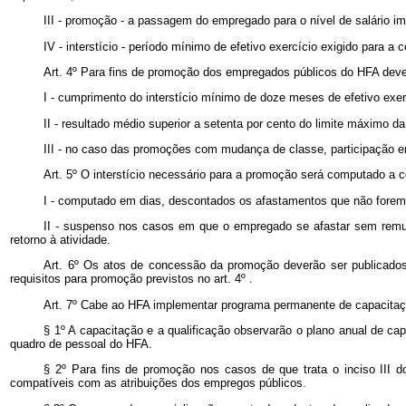
III - promoção - a passagem do empregado para o nível de salário 
IV - interstício - período mínimo de efetivo exercício exigido para 
Art. 4º Para fins de promoção dos empregados públicos do HFA deve
I - cumprimento do interstício mínimo de doze meses de efetivo exer
II - resultado médio superior a setenta por cento do limite máximo
III - no caso das promoções com mudança de classe, participação 
Art. 5º O interstício necessário para a promoção será computado a c
I - computado em dias, descontados os afastamentos que não forem 
II - suspenso nos casos em que o empregado se afastar sem remun
retorno à atividade.
Art. 6º Os atos de concessão da promoção deverão ser publicados 
requisitos para promoção previstos no art. 4º .
Art. 7º Cabe ao HFA implementar programa permanente de capacitaçã
§ 1º A capacitação e a qualificação observarão o plano anual de cap
quadro de pessoal do HFA.
§ 2º Para fins de promoção nos casos de que trata o inciso III 
compatíveis com as atribuições dos empregos públicos.