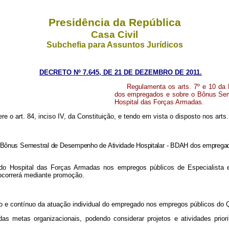
Presidência da República
Casa Civil
Subchefia para Assuntos Jurídicos
DECRETO Nº 7.645, DE 21 DE DEZEMBRO DE 2011.
Regulamenta os arts. 7º e 10 da 
dos empregados e sobre o Bônus Sem
Hospital das Forças Armadas.
ere o art. 84, inciso IV, da Constituição, e tendo em vista o disposto nos arts
o Bônus Semestral de Desempenho de Atividade Hospitalar - BDAH dos empregad
do Hospital das Forças Armadas nos empregos públicos de Especialista 
 ocorrerá mediante promoção.
ico e contínuo da atuação individual do empregado nos empregos públicos do
das metas organizacionais, podendo considerar projetos e atividades priori