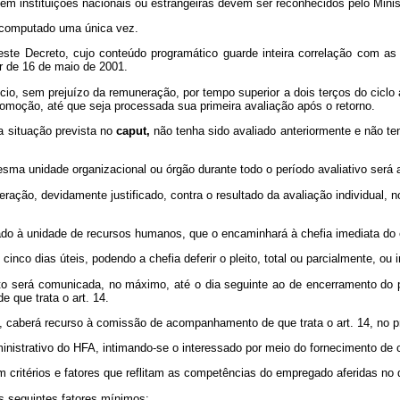
 em instituições nacionais ou estrangeiras devem ser reconhecidos pelo Mini
r computado uma única vez.
deste Decreto, cujo conteúdo programático guarde inteira correlação com 
r de 16 de maio de 2001.
cio, sem prejuízo da remuneração, por tempo superior a dois terços do cicl
romoção, até que seja processada sua primeira avaliação após o retorno.
 situação prevista no
caput,
não tenha sido avaliado anteriormente e não te
ma unidade organizacional ou órgão durante todo o período avaliativo será a
ração, devidamente justificado, contra o resultado da avaliação individual, 
ado à unidade de recursos humanos, que o encaminhará à chefia imediata do
co dias úteis, podendo a chefia deferir o pleito, total ou parcialmente, ou in
sto será comunicada, no máximo, até o dia seguinte ao de encerramento do 
que trata o art. 14.
to, caberá recurso à comissão de acompanhamento de que trata o art. 14, no pr
ministrativo do HFA, intimando-se o interessado por meio do fornecimento de 
m critérios e fatores que reflitam as competências do empregado aferidas no d
s seguintes fatores mínimos: