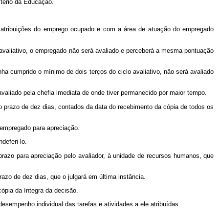
stério da Educação.
as atribuições do emprego ocupado e com a área de atuação do empregado
o avaliativo, o empregado não será avaliado e perceberá a mesma pontuação
nha cumprido o mínimo de dois terços do ciclo avaliativo, não será avaliado
valiado pela chefia imediata de onde tiver permanecido por maior tempo.
no prazo de dez dias, contados da data do recebimento da cópia de todos os
 empregado para apreciação.
deferi-lo.
prazo para apreciação pelo avaliador, à unidade de recursos humanos, que
azo de dez dias, que o julgará em última instância.
cópia da íntegra da decisão.
esempenho individual das tarefas e atividades a ele atribuídas.