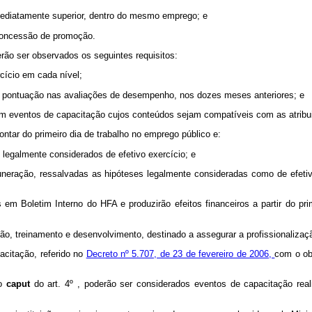
imediatamente superior, dentro do mesmo emprego; e
a concessão de promoção.
rão ser observados os seguintes requisitos:
cício em cada nível;
 da pontuação nas avaliações de desempenho, nos dozes meses anteriores; e
em eventos de capacitação cujos conteúdos sejam compatíveis com as atribu
ontar do primeiro dia de trabalho no emprego público e:
legalmente considerados de efetivo exercício; e
eração, ressalvadas as hipóteses legalmente consideradas como de efetivo
em Boletim Interno do HFA e produzirão efeitos financeiros a partir do 
o, treinamento e desenvolvimento, destinado a assegurar a profissionaliza
acitação, referido no
Decreto nº 5.707, de 23 de fevereiro de 2006,
com o ob
do
caput
do art. 4º , poderão ser considerados eventos de capacitação rea