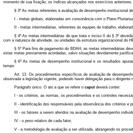
momento de sua fixação, os índices alcançados nos exercícios anteriores.
§ 3º As metas referentes à avaliação de desempenho institucional 
I - metas globais, elaboradas em consonância com o Plano Plurianual
II - metas intermediárias, referentes às equipes de trabalho, elabor
§ 4º As metas intermediárias de que trata o inciso II do § 3º deve
com a natureza de atividade, ou unidades da estrutura organizacional do HFA
§ 5º Para fins de pagamento do BDAH, as metas intermediárias dev
estas metas previamente acordadas, salvo situações devidamente justifica
§ 6º As metas de desempenho institucional e os resultados apura
tempo.
Art. 13. Os procedimentos específicos de avaliação de desempenho
observada a legislação vigente, podendo haver delegação para o dirigent
Parágrafo único. O ato a que se refere o
caput
deverá conter:
I - os critérios, as normas, os procedimentos e os controles nece
II - identificação dos responsáveis pela observância dos critérios
III - os fatores a serem aferidos na avaliação de desempenho indivi
IV - o peso relativo de cada fator;
V - a metodologia de avaliação a ser utilizada, abrangendo os pro