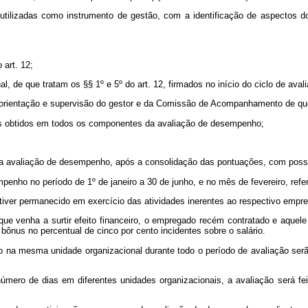
ão utilizadas como instrumento de gestão, com a identificação de aspecto
 art. 12;
l, de que tratam os §§ 1º e 5º do art. 12, firmados no início do ciclo de aval
 orientação e supervisão do gestor e da Comissão de Acompanhamento de que t
dos obtidos em todos os componentes da avaliação de desempenho;
s na avaliação de desempenho, após a consolidação das pontuações, com possi
enho no período de 1º de janeiro a 30 de junho, e no mês de fevereiro, ref
iver permanecido em exercício das atividades inerentes ao respectivo empre
que venha a surtir efeito financeiro, o empregado recém contratado e aqu
bônus no percentual de cinco por cento incidentes sobre o salário.
 na mesma unidade organizacional durante todo o período de avaliação serã
ero de dias em diferentes unidades organizacionais, a avaliação será fe