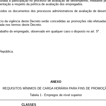
gurada a participação no processo de avaliação de desempenho, mediante pr
ntação a respeito da política de avaliação dos empregados.
a todos os documentos dos processos administrativos de avaliação de desemp
nício da vigência deste Decreto serão concedidas as promoções não efetuada
uada nos termos deste Decreto.
e trabalho do empregado, observado em qualquer caso o disposto no art. 5º .
República.
ANEXO
REQUISITOS MÍNIMOS DE CARGA HORÁRIA PARA FINS DE PROMOÇ
Tabela 1 - Empregos de nível superior
CLASSES