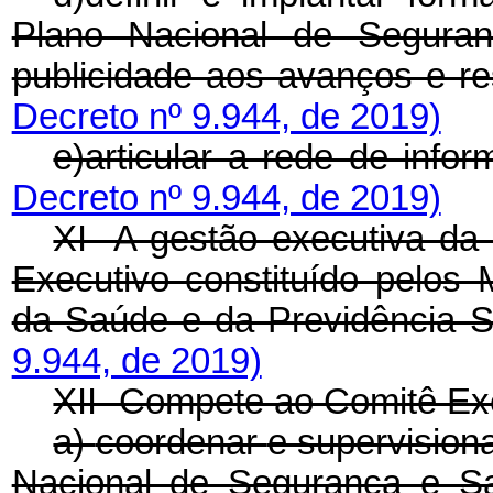
Plano Nacional de Segura
publicidade aos avanços e re
Decreto nº 9.944, de 2019)
e)articular a rede de inf
Decreto nº 9.944, de 2019)
XI -A gestão executiva da 
Executivo constituído pelos 
da Saúde e da Previdência S
9.944, de 2019)
XII -Compete ao Comitê Ex
a)
coordenar
e supervisio
Nacional de Segurança e S