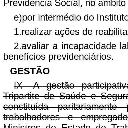
Previdência Social, no âmbito
e)por intermédio do Institu
1.realizar ações de reabilita
2.avaliar a incapacidade l
benefícios previdenciários.
GESTÃO
IX -A gestão participa
Tripartite de Saúde e Segu
constituída paritariamente
trabalhadores e empregado
Ministros de Estado do Tr