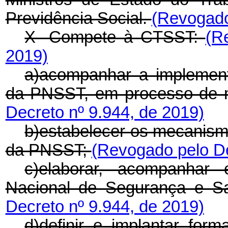
Previdência Social.
(Revogado
X -Compete à CTSST:
(R
2019)
a)acompanhar a implement
da PNSST, em processo de m
Decreto nº 9.944, de 2019)
b)estabelecer os mecanismo
da PNSST;
(Revogado pelo De
c)elaborar, acompanhar
Nacional de Segurança e S
Decreto nº 9.944, de 2019)
d)definir e implantar fo