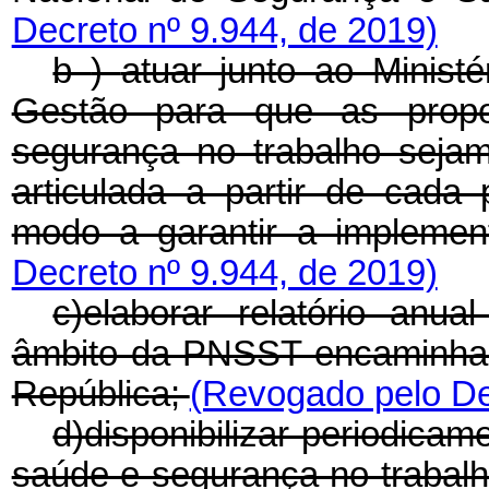
Decreto nº 9.944, de 2019)
b
)
atuar junto ao Minist
Gestão para que as propo
segurança no trabalho seja
articulada a partir de cada
modo a garantir a implemen
Decreto nº 9.944, de 2019)
c)elaborar relatório anua
âmbito da PNSST encaminhan
República;
(Revogado pelo De
d)disponibilizar periodica
saúde e segurança no trabal