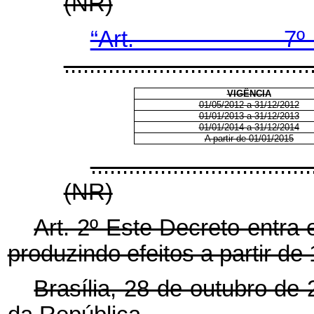
(NR)
“Art.
.......................................
VIGÊNCIA
01/05/2012 a 31/12/2012
01/01/2013 a 31/12/2013
01/01/2014 a 31/12/2014
A partir de 01/01/2015
...................................
(NR)
Art. 2º Este Decreto entra
produzindo efeitos a partir d
Brasília, 28 de outubro de