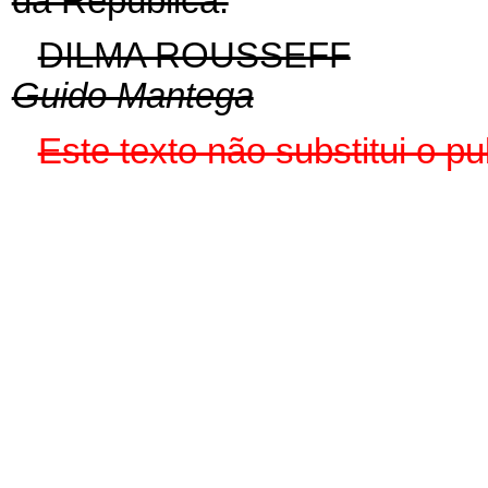
da República.
DILMA ROUSSEFF
Guido Mantega
Este texto não substitui o 