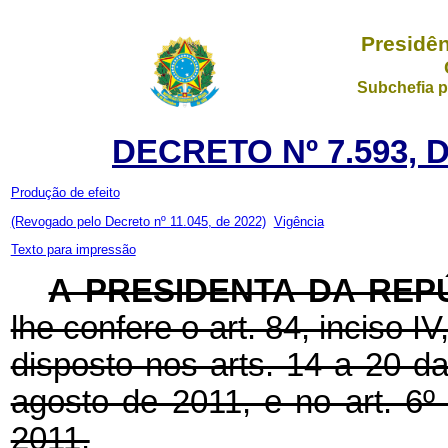
Presidên
Subchefia p
DECRETO Nº 7.593, 
Produção de efeito
(Revogado pelo Decreto nº 11.045, de 2022)
Vigência
Texto para impressão
A PRESIDENTA DA REP
lhe confere o art. 84, inciso I
disposto nos arts. 14 a 20 d
agosto de 2011, e no art. 6º
2011,