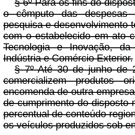
§ 6º Para os fins do disposto
o cômputo das despesas c
pesquisa e desenvolvimento t
com o estabelecido em ato co
Tecnologia e Inovação, da
Indústria e Comércio Exterior.
§ 7º Até 30 de junho de 
comercializem produtos ori
encomenda de outra empresa ha
de cumprimento do disposto na 
percentual de conteúdo region
os veículos produzidos sob 