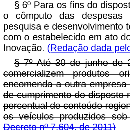
§ 6º Para os fins do disposto
o cômputo das despesas c
pesquisa e desenvolvimento t
com o estabelecido em ato do 
Inovação.
(Redação dada pelo
§ 7º Até 30 de junho de 
comercializem produtos ori
encomenda a outra empresa hab
de cumprimento do disposto na 
percentual de conteúdo region
os veículos produzidos so
Decreto nº 7.604, de 2011)