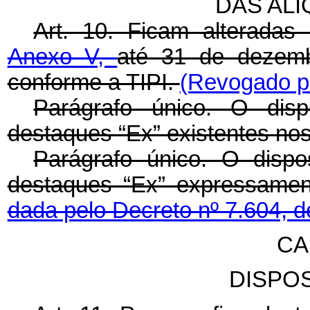
DAS ALÍ
Art. 10. Ficam alteradas
Anexo V,
até 31 de dezemb
conforme a TIPI.
(Revogado pe
Parágrafo único. O di
destaques “Ex” existentes no
Parágrafo único. O disp
destaques “Ex” expressamen
dada pelo Decreto nº 7.604, d
CA
DISPOS