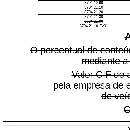
8704.10.90
8704.21.10
8704.21.20
8704.21.30
8704.21.90
8704.21.10 Ex01
A
O percentual de conteú
mediante a 
Valor CIF de 
pela empresa de 
de veí
C
________________________