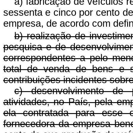
a) fabricação de veículos 
sessenta e cinco por cento d
empresa, de acordo com defin
b) realização de investime
pesquisa e de desenvolvimen
correspondentes a pelo meno
total de venda de bens e s
contribuições incidentes sobr
c) desenvolvimento de 
atividades, no País, pela em
ela contratada para esse o
fornecedora da empresa benef