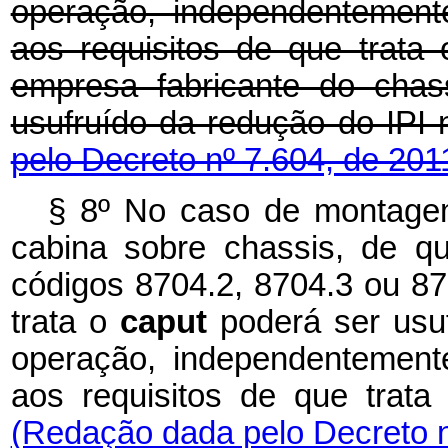
operação, independentement
aos requisitos de que trata 
empresa fabricante do chas
usufruído da redução do IPI
pelo Decreto nº 7.604, de 201
§ 8º No caso de montagem
cabina sobre chassis, de qu
códigos 8704.2, 8704.3 ou 87
trata o
caput
poderá ser usu
operação, independentement
aos requisitos de que trata
(Redação dada pelo Decreto n