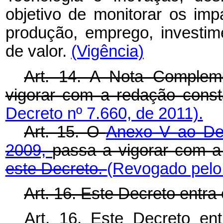
objetivo de monitorar os im
produção, emprego, investim
de valor.
(Vigência)
Art. 14. A Nota Complem
vigorar com a redação cons
Decreto nº 7.660, de 2011).
Art. 15. O
Anexo V ao Dec
2009,
passa a vigorar com 
este Decreto.
(Revogado pelo 
Art. 16. Este Decreto entra
Art. 16. Este Decreto en