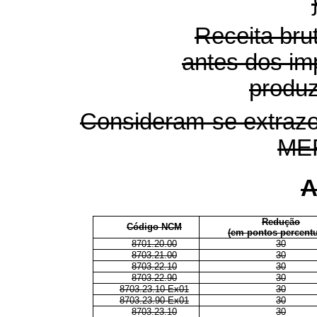
Receita bru
antes dos im
produz
Consideram-se extraz
ME
A
Redução
Código NCM
(em pontos percentu
8701.20.00
30
8703.21.00
30
8703.22.10
30
8703.22.90
30
8703.23.10 Ex01
30
8703.23.90 Ex01
30
8703.23.10
30