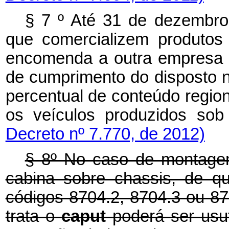
§ 7
º
Até 31 de dezembro 
que comercializem produtos o
encomenda a outra empresa hab
de cumprimento do disposto na
percentual de conteúdo region
os veículos produzidos so
Decreto nº 7.770, de 2012)
§ 8º No caso de montagem
cabina sobre chassis, de qu
códigos 8704.2, 8704.3 ou 87
trata o
caput
poderá ser usu