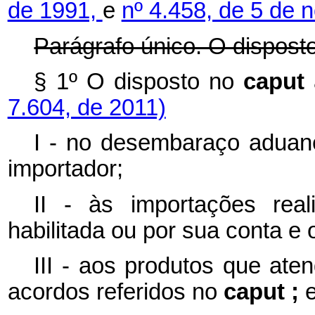
de 1991,
e
nº 4.458, de 5 de
Parágrafo único. O dispost
§ 1º O disposto no
caput
7.604, de 2011)
I - no desembaraço aduane
importador;
II - às importações rea
habilitada ou por sua conta e
III - aos produtos que ate
acordos referidos no
caput ;