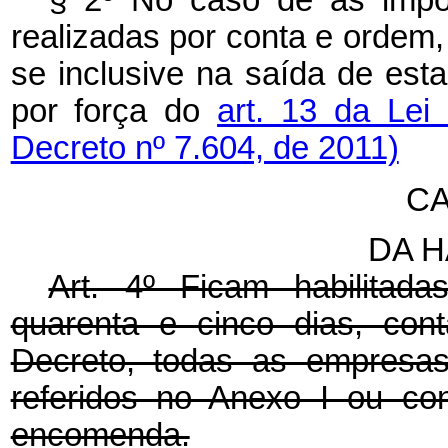
§ 2º No caso de as impo
realizadas por conta e ordem, 
se inclusive na saída de esta
por força do
art. 13 da Lei
Decreto nº 7.604, de 2011)
CA
DA
H
Art. 4º Ficam habilitada
quarenta e cinco dias, con
Decreto, todas as empresas
referidos no Anexo I ou con
encomenda.