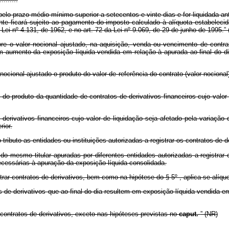
lo prazo médio mínimo superior a setecentos e vinte dias e for liquidada a
inte ficará sujeito ao pagamento do imposto calculado à alíquota estabeleci
Lei nº 4.131, de 1962, e no art. 72 da Lei nº 9.069, de 29 de junho de 1995.”
e o valor nocional ajustado, na aquisição, venda ou vencimento de contrato
 aumento da exposição líquida vendida em relação à apurada ao final do dia 
nocional ajustado o produto do valor de referência do contrato (valor nociona
do produto da quantidade de contratos de derivativos financeiros cujo valor
 de derivativos financeiros cujo valor de liquidação seja afetado pela varia
rior.
ributo as entidades ou instituições autorizadas a registrar os contratos de de
o mesmo titular apuradas por diferentes entidades autorizadas a registrar 
necessárias à apuração da exposição líquida consolidada.
rar contratos de derivativos, bem como na hipótese do § 5º , aplica-se alíquo
 de derivativos que ao final do dia resultem em exposição líquida vendida em
contratos de derivativos, exceto nas hipóteses previstas no
caput.
” (NR)