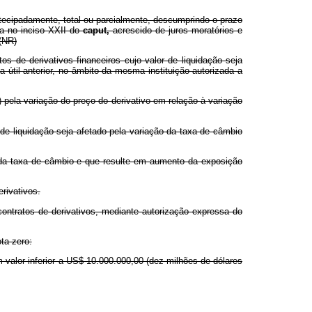
ntecipadamente, total ou parcialmente, descumprindo o prazo
da no inciso XXII do
caput,
acrescido de juros moratórios e
(NR)
s de derivativos financeiros cujo valor de liquidação seja
útil anterior, no âmbito da mesma instituição autorizada a
l) pela variação do preço do derivativo em relação à variação
 de liquidação seja afetado pela variação da taxa de câmbio
ção da taxa de câmbio e que resulte em aumento da exposição
rivativos.
contratos de derivativos, mediante autorização expressa do
ta zero:
 valor inferior a US$ 10.000.000,00 (dez milhões de dólares