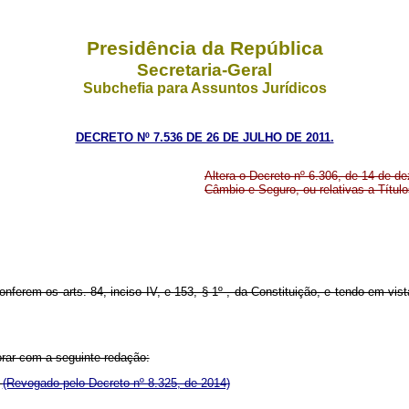
Presidência da República
Secretaria-Geral
Subchefia para Assuntos Jurídicos
DECRETO Nº 7.536 DE 26 DE JULHO DE 2011.
Altera o Decreto nº 6.306, de 14 de 
Câmbio e Seguro, ou relativas a Título
onferem os arts. 84, inciso IV, e 153, § 1º , da Constituição, e tendo em vis
orar com a seguinte redação:
.
(Revogado pelo Decreto nº 8.325, de 2014)
.........