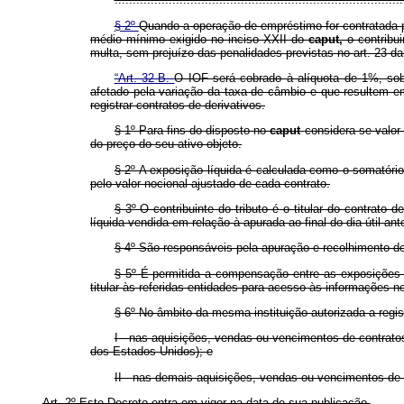
§ 2º
Quando a operação de empréstimo for contratada pe
médio mínimo exigido no inciso XXII do
caput,
o contribu
multa, sem prejuízo das penalidades previstas no art. 23 da 
“Art. 32-B.
O IOF será cobrado à alíquota de 1%, sobr
afetado pela variação da taxa de câmbio e que resultem em
registrar contratos de derivativos.
§ 1º Para fins do disposto no
caput
considera-se valor 
do preço do seu ativo objeto.
§ 2º A exposição líquida é calculada como o somatório 
pelo valor nocional ajustado de cada contrato.
§ 3º O contribuinte do tributo é o titular do contrato
líquida vendida em relação à apurada ao final do dia útil ante
§ 4º São responsáveis pela apuração e recolhimento do t
§ 5º É permitida a compensação entre as exposições d
titular às referidas entidades para acesso às informações 
§ 6º No âmbito da mesma instituição autorizada a regist
I - nas aquisições, vendas ou vencimentos de contratos
dos Estados Unidos); e
II - nas demais aquisições, vendas ou vencimentos de 
Art. 2º Este Decreto entra em vigor na data de sua publicação.