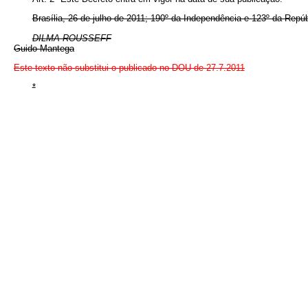
Brasília, 26 de julho de 2011; 190º da Independência e 123º da Repúb
DILMA ROUSSEFF
Guido Mantega
Este texto não substitui o publicado no DOU de 27.7.2011
*