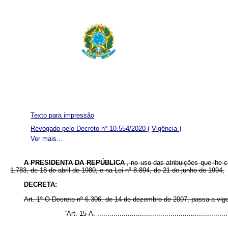
Texto para impressão
Revogado pelo Decreto nº 10.554/2020
(
Vigência
)
Ver mais...
A PRESIDENTA DA REPÚBLICA
, no uso das atribuições que lhe c
1.783, de 18 de abril de 1980, e na Lei nº 8.894, de 21 de junho de 1994,
DECRETA:
Art. 1º O Decreto nº 6.306, de 14 de dezembro de 2007, passa a vig
“Art. 15-A. ...............................................................
................................................................................