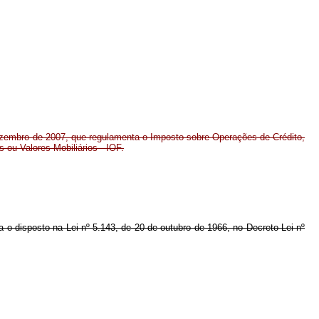
dezembro de 2007, que regulamenta o Imposto sobre Operações de Crédito,
s ou Valores Mobiliários - IOF.
ta o disposto na Lei nº 5.143, de 20 de outubro de 1966, no Decreto-Lei nº