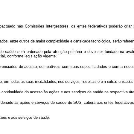
o pactuado nas Comissões Intergestores, os entes federativos poderão cria
zados, entre outros de maior complexidade e densidade tecnológica, serão referenc
de saúde será ordenado pela atenção primária e deve ser fundado na avaliaç
al, conforme legislação vigente.
ferenciados de acesso, compatíveis com suas especificidades e com a neces
e, em todas as suas modalidades, nos serviços, hospitais e em outras unidades i
e continuidade do acesso às ações e aos serviços de saúde na respectiva ár
 e ordenado às ações e serviços de saúde do SUS, caberá aos entes federativ
 ações e aos serviços de saúde;