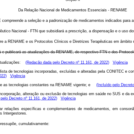
Da Relação Nacional de Medicamentos Essenciais - RENAME
 compreende a seleção e a padronização de medicamentos indicados para a
tico Nacional - FTN que subsidiará a prescrição, a dispensação e o uso d
bre a RENAME e os Protocolos Clínicos e Diretrizes Terapêuticas em âmbito n
rá e publicará as atualizações da RENAME, do respectivo FTN e dos Protocolos
 atualizações:
(Redação dada pelo Decreto nº 11.161, de 2022)
Vigência
lista de tecnologias incorporadas, excluídas e alteradas pela CONITEC e com
022)
Vigência
sobre as tecnologias constantes na RENAME vigente; e
(Incluído pelo Decret
a incorporação, alteração ou exclusão de tecnologias em saúde no SUS e da exi
 pelo Decreto nº 11.161, de 2022)
Vigência
dotar relações específicas e complementares de medicamentos, em conso
 Intergestores.
a pressupõe, cumulativamente: