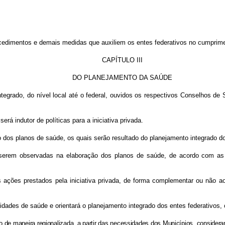
procedimentos e demais medidas que auxiliem os entes federativos no cumprimen
CAPÍTULO III
DO PLANEJAMENTO DA SAÚDE
tegrado, do nível local até o federal, ouvidos os respectivos Conselhos de
rá indutor de políticas para a iniciativa privada.
 dos planos de saúde, os quais serão resultado do planejamento integrado d
 serem observadas na elaboração dos planos de saúde, de acordo com as c
s ações prestados pela iniciativa privada, de forma complementar ou não 
idades de saúde e orientará o planejamento integrado dos entes federativos,
o de maneira regionalizada, a partir das necessidades dos Municípios, conside