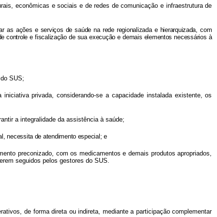
turais, econômicas e sociais e de redes de comunicação e infraestrutura de
rar as ações e serviços de saúde na rede regionalizada e hierarquizada, com
a de controle e fiscalização de sua execução e demais elementos necessários à
a do SUS;
niciativa privada, considerando-se a capacidade instalada existente, os
ntir a integralidade da assistência à saúde;
l, necessita de atendimento especial; e
atamento preconizado, com os medicamentos e demais produtos apropriados,
serem seguidos pelos gestores do SUS.
tivos, de forma direta ou indireta, mediante a participação complementar