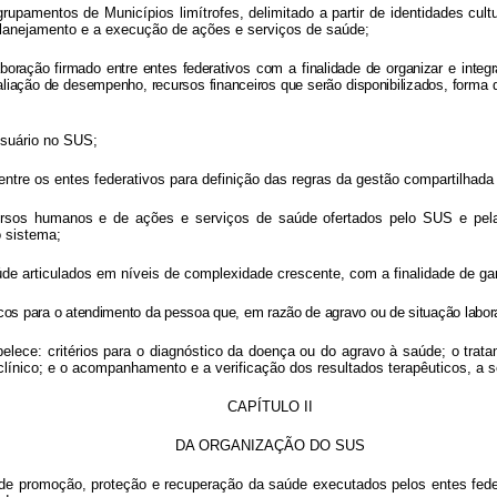
rupamentos de Municípios limítrofes, delimitado a partir de identidades cul
 planejamento e a execução de ações e serviços de saúde;
boração firmado entre entes federativos com a finalidade de organizar e integ
valiação de desempenho, recursos financeiros que serão disponibilizados, form
 usuário no SUS;
entre os entes federativos para definição das regras da gestão compartilhad
rsos humanos e de ações e serviços de saúde ofertados pelo SUS e pela i
o sistema;
e articulados em níveis de complexidade crescente, com a finalidade de gara
icos para o atendimento da pessoa que, em razão de agravo ou de situação labora
abelece:
critérios para o diagnóstico da doença ou do agravo à saúde; o tr
ínico; e o acompanhamento e a verificação dos resultados terapêuticos, a 
CAPÍTULO II
DA ORGANIZAÇÃO DO SUS
de promoção, proteção e recuperação da saúde executados pelos entes federa