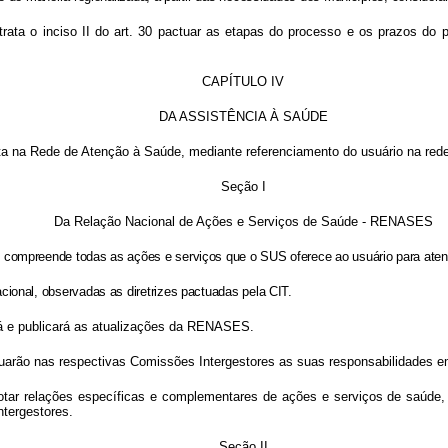
 trata o inciso II do art. 30 pactuar as etapas do processo e os prazos d
CAPÍTULO IV
DA ASSISTÊNCIA À SAÚDE
leta na Rede de Atenção à Saúde, mediante referenciamento do usuário na red
Seção I
Da Relação Nacional de Ações e Serviços de Saúde - RENASES
compreende todas as ações e serviços que o SUS oferece ao usuário para atendi
ional, observadas as diretrizes pactuadas pela CIT.
rá e publicará as atualizações da RENASES.
actuarão nas respectivas Comissões Intergestores as suas responsabilidades
 adotar relações específicas e complementares de ações e serviços de saú
tergestores.
Seção II