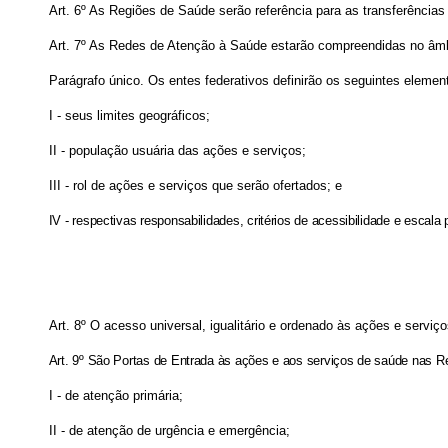
Art. 6º As Regiões de Saúde serão referência para as transferências 
Art. 7º As Redes de Atenção à Saúde estarão compreendidas no âmb
Parágrafo único. Os entes federativos definirão os seguintes eleme
I - seus limites geográficos;
II - população usuária das ações e serviços;
III - rol de ações e serviços que serão ofertados; e
IV - respectivas responsabilidades, critérios de acessibilidade e escal
Art. 8º O acesso universal, igualitário e ordenado às ações e servi
Art. 9º São Portas de Entrada às ações e aos serviços de saúde nas R
I - de atenção primária;
II - de atenção de urgência e emergência;