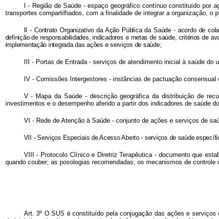
I - Região de Saúde - espaço geográfico contínuo constituído por ag
transportes compartilhados, com a finalidade de integrar a organização, o
II - Contrato Organizativo da Ação Pública da Saúde - acordo de cola
definição de responsabilidades, indicadores e metas de saúde, critérios de a
implementação integrada das ações e serviços de saúde;
III - Portas de Entrada - serviços de atendimento inicial à saúde do
IV - Comissões Intergestores - instâncias de pactuação consensual 
V - Mapa da Saúde - descrição geográfica da distribuição de recu
investimentos e o desempenho aferido a partir dos indicadores de saúde d
VI - Rede de Atenção à Saúde - conjunto de ações e serviços de saúd
VII - Serviços Especiais de Acesso Aberto - serviços de saúde específ
VIII - Protocolo Clínico e Diretriz Terapêutica - documento que est
quando couber; as posologias recomendadas; os mecanismos de controle cl
Art. 3º O SUS é constituído pela conjugação das ações e serviços 