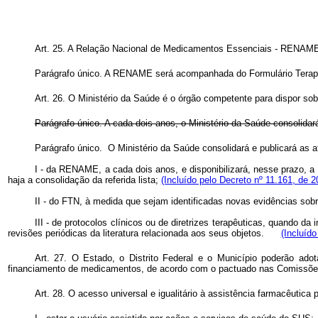
Art. 25. A Relação Nacional de Medicamentos Essenciais - RENAME
Parágrafo único. A RENAME será acompanhada do Formulário Terapêu
Art. 26. O Ministério da Saúde é o órgão competente para dispor so
Parágrafo único. A cada dois anos, o Ministério da Saúde consolida
Parágrafo único. O Ministério da Saúde consolidará e publicará as
I - da RENAME, a cada dois anos, e disponibilizará, nesse prazo, a 
haja a consolidação da referida lista;
(Incluído pelo Decreto nº 11.161, de 2
II - do FTN, à medida que sejam identificadas novas evidências 
III - de protocolos clínicos ou de diretrizes terapêuticas, quando d
revisões periódicas da literatura relacionada aos seus objetos.
(Incluído
Art. 27. O Estado, o Distrito Federal e o Município poderão a
financiamento de medicamentos, de acordo com o pactuado nas Comissões
Art. 28. O acesso universal e igualitário à assistência farmacêutic