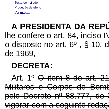
Texto compilado
Produção de efeito
Ver mais...
A PRESIDENTA DA REP
lhe confere o art. 84, inciso 
o disposto no art. 6º , § 10, 
de 1969,
DECRETA:
Art. 1º
O item 8 do art. 2
Militares e Corpos de Bomb
pelo Decreto nº 88.777, de
vigorar com a seguinte redaç