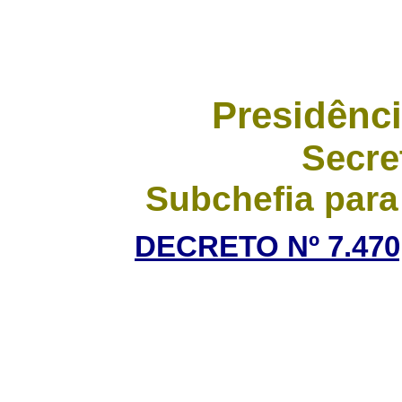
Presidênci
Secre
Subchefia para
DECRETO Nº 7.470,