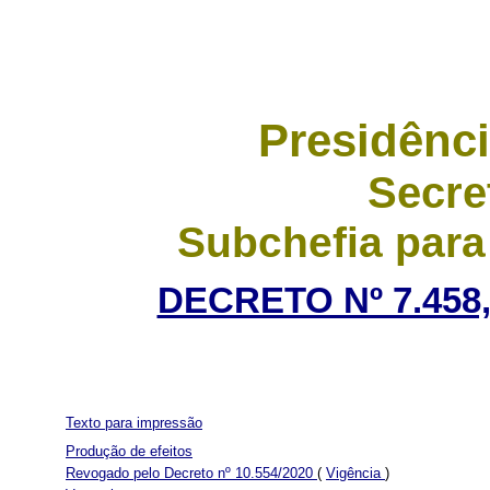
Presidênci
Secre
Subchefia para
DECRETO Nº 7.458,
Texto para impressão
Produção de efeitos
Revogado pelo Decreto nº 10.554/2020
(
Vigência
)