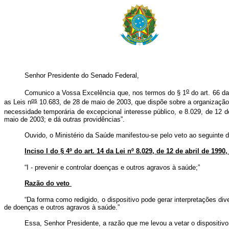
Senhor Presidente do Senado Federal,
o
Comunico a Vossa Excelência que, nos termos do § 1
do art. 66 da
os
as Leis n
10.683, de 28 de maio de 2003, que dispõe sobre a organização 
necessidade temporária de excepcional interesse público, e 8.029, de 12 de
maio de 2003; e dá outras providências”.
Ouvido, o Ministério da Saúde manifestou-se pelo veto ao seguinte d
Inciso I do § 4º do art. 14 da Lei nº 8.029, de 12 de abril de 199
“I - prevenir e controlar doenças e outros agravos à saúde;”
Razão do veto
“Da forma como redigido, o dispositivo pode gerar interpretações d
de doenças e outros agravos à saúde.”
Essa, Senhor Presidente, a razão que me levou a vetar o disposit