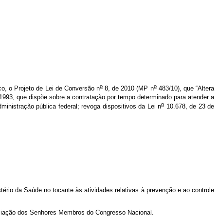
o
o
ico, o Projeto de Lei de Conversão n
8, de 2010 (MP n
483/10), que “Altera
1993, que dispõe sobre a contratação por tempo determinado para atender a
o
inistração pública federal; revoga dispositivos da Lei n
10.678, de 23 de
ério da Saúde no tocante às atividades relativas à prevenção e ao controle
reciação dos Senhores Membros do Congresso Nacional.