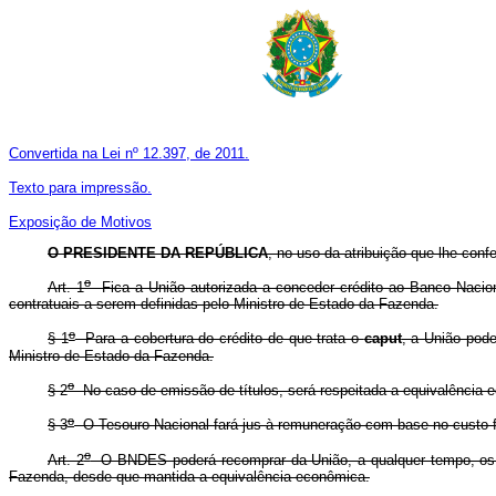
Convertida na Lei nº 12.397, de 2011.
Texto para impressão.
Exposição de Motivos
O
PRESIDENTE DA REPÚBLICA
, no uso da atribuição que lhe conf
o
Art. 1
Fica a União autorizada a conceder crédito ao Banco Nacion
contratuais a serem definidas pelo Ministro de Estado da Fazenda.
o
§ 1
Para a cobertura do crédito de que trata o
caput
, a União pode
Ministro de Estado da Fazenda.
o
§ 2
No caso de emissão de títulos, será respeitada a equivalência 
o
§ 3
O Tesouro Nacional fará jus à remuneração com base no custo fi
o
Art. 2
O BNDES poderá recomprar da União, a qualquer tempo, os 
Fazenda, desde que mantida a equivalência econômica.