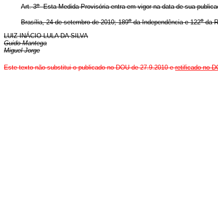
o
Art. 3
Esta Medida Provisória entra em vigor na data de sua publica
o
o
Brasília, 24 de setembro de 2010; 189
da Independência e 122
da R
LUIZ INÁCIO LULA DA SILVA
Guido Mantega
Miguel Jorge
Este texto não substitui o publicado no DOU de 27.9.2010 e
retificado no 