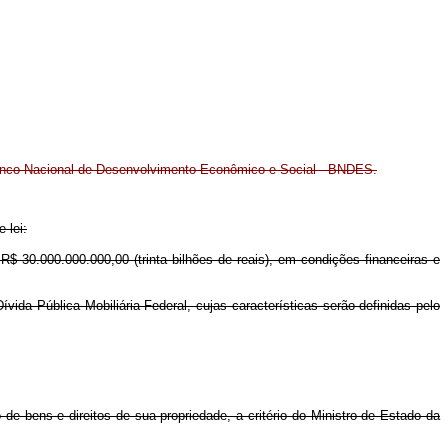
 Banco Nacional de Desenvolvimento Econômico e Social - BNDES.
 lei:
30.000.000.000,00 (trinta bilhões de reais), em condições financeiras e
vida Pública Mobiliária Federal, cujas características serão definidas pelo
e bens e direitos de sua propriedade, a critério do Ministro de Estado da