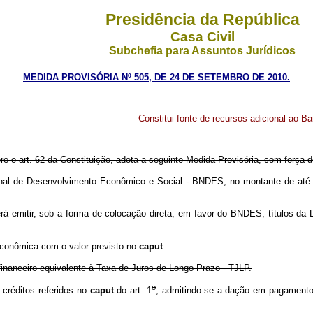
Presidência da República
Casa Civil
Subchefia para Assuntos Jurídicos
MEDIDA PROVISÓRIA Nº 505, DE 24 DE SETEMBRO DE 2010.
Constitui fonte de recursos adicional ao
ere o art. 62 da Constituição, adota a seguinte Medida Provisória, com força de
al de Desenvolvimento Econômico e Social - BNDES, no montante de até R$ 
rá emitir, sob a forma de colocação direta, em favor do BNDES, títulos da Dí
econômica com o valor previsto no
caput
.
nanceiro equivalente à Taxa de Juros de Longo Prazo - TJLP.
o
créditos referidos no
caput
do art. 1
, admitindo-se a dação em pagamento d