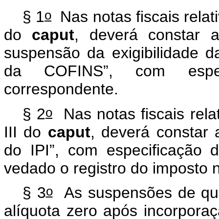
o
§ 1
Nas notas fiscais relati
do
caput
, deverá constar 
suspensão da exigibilidade 
da COFINS”, com especi
correspondente.
o
§ 2
Nas notas fiscais relat
III do
caput
, deverá constar
do IPI”, com especificação d
vedado o registro do imposto 
o
§ 3
As suspensões de que 
alíquota zero após incorporaç