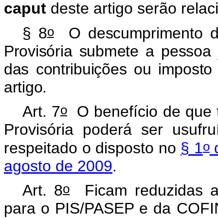
caput
deste artigo serão rela
o
§ 8
O descumprimento do 
Provisória submete a pessoa j
das contribuições ou impost
artigo.
o
Art. 7
O benefício de que t
Provisória poderá ser usufr
o
respeitado o disposto no
§ 1
d
agosto de 2009
.
o
Art. 8
Ficam reduzidas a 
para o PIS/PASEP e da COFINS