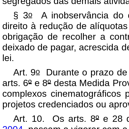
segregados das demais ativid
o
§ 3
A inobservância do 
direito à redução de alíquota
obrigação de recolher a contr
deixado de pagar, acrescida d
lei.
o
Art. 9
Durante o prazo de f
arts. 6
º
e 8
º
desta Medida Provi
complexos cinematográficos p
projetos credenciados ou apr
Art. 10. Os arts.
8
º
e 28 