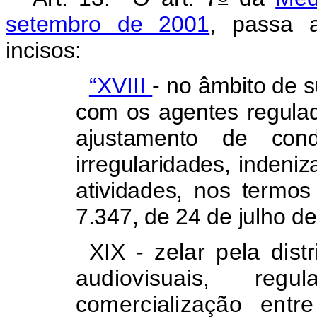
setembro de 2001
, passa a
incisos:
“XVIII
- no âmbito de s
com os agentes regula
ajustamento de cond
irregularidades, indeni
atividades, nos termo
7.347, de 24 de julho d
XIX -
zelar pela dist
audiovisuais, re
comercialização ent