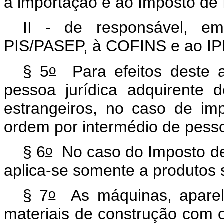
à importação e ao Imposto de
II - de responsável, em
PIS/PASEP, à COFINS e ao IP
o
§ 5
Para efeitos deste ar
pessoa jurídica adquirente 
estrangeiros, no caso de im
ordem por intermédio de pesso
o
§ 6
No caso do Imposto de 
aplica-se somente a produtos 
o
§ 7
As máquinas, aparelh
materiais de construção com o 