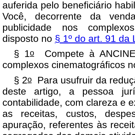
auferida pelo beneficiário ha
Você, decorrente da vend
publicidade nos complexos
disposto no
§ 1º do art. 91 da
o
§ 1
Compete à ANCINE o
complexos cinematográficos 
o
§ 2
Para usufruir da reduç
deste artigo, a pessoa ju
contabilidade, com clareza e
as receitas, custos, desp
apuração, referentes às recei