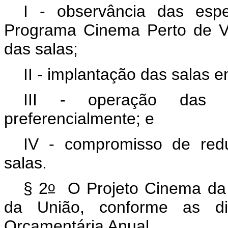
I - observância das espec
Programa Cinema Perto de Vo
das salas;
II - implantação das salas 
III - operação das s
preferencialmente; e
IV - compromisso de redu
salas.
o
§ 2
O Projeto Cinema da 
da União, conforme as disp
Orçamentária Anual.