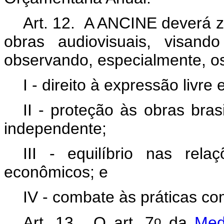
Art. 12. A ANCINE deverá ze
obras audiovisuais, visand
observando, especialmente, os
I - direito à expressão livre 
II - proteção às obras bra
independente;
III - equilíbrio nas rel
econômicos; e
IV - combate às práticas co
o
Art. 13. O art. 7
da
Med