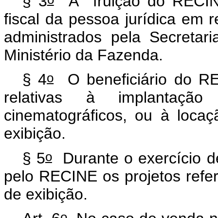
§ 3
A fruição do RECINE 
fiscal da pessoa jurídica em 
administrados pela Secretar
Ministério da Fazenda.
o
§ 4
O beneficiário do RE
relativas à implantaç
cinematográficos, ou à loca
exibição.
o
§ 5
Durante o exercício d
pelo RECINE os projetos refe
de exibição.
o