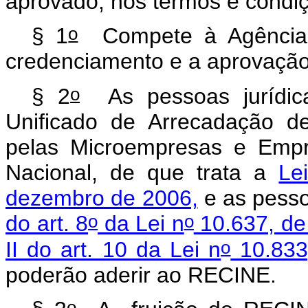
aprovado, nos termos e condi
o
§ 1
Compete à Agência 
credenciamento e a aprovação 
o
§ 2
As pessoas jurídica
Unificado de Arrecadação de
pelas Microempresas e Empr
Nacional, de que trata a
Le
dezembro de 2006,
e as pesso
o
o
do art. 8
da Lei n
10.637, de
o
II do art. 10 da Lei n
10.833
poderão aderir ao RECINE.
o