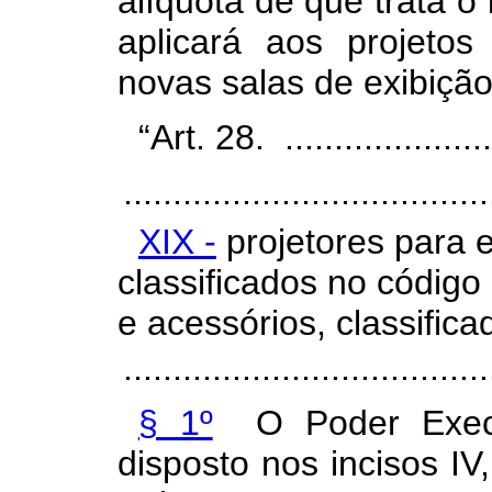
alíquota de que trata o
aplicará aos projetos
novas salas de exibiçã
“Art. 28. .......................
.....................................
XIX -
projetores para e
classificados no códig
e acessórios, classifi
....................................
§ 1º
O Poder Execut
disposto nos incisos IV