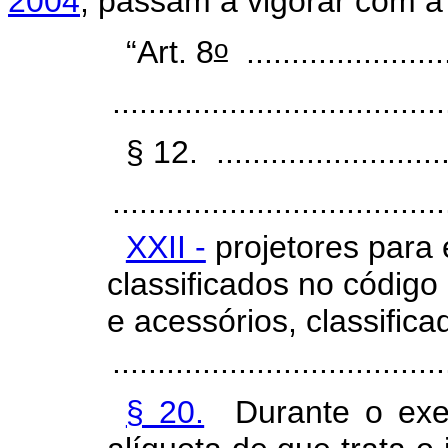
2004
, passam a vigorar com a
o
“Art. 8
.......................
....................................
§ 12. ............................
.....................................
XXII -
projetores para 
classificados no códig
e acessórios, classifi
....................................
§ 20.
Durante o exer