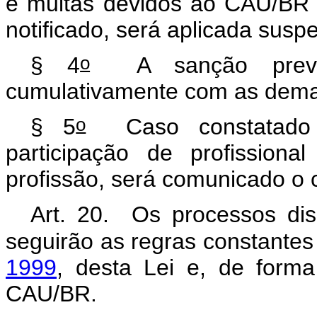
e multas devidos ao CAU/BR
notificado, será aplicada susp
o
§ 4
A sanção previst
cumulativamente com as dema
o
§ 5
Caso constatado qu
participação de profission
profissão, será comunicado o
Art. 20. Os processos di
seguirão as regras constante
1999
, desta Lei e, de form
CAU/BR.