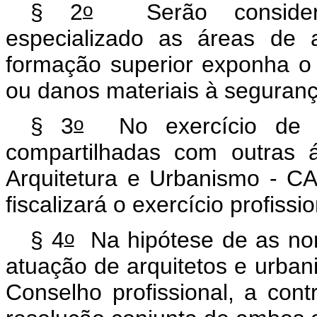
o
§ 2
Serão considerad
especializado as áreas de 
formação superior exponha o 
ou danos materiais à seguran
o
§ 3
No exercício de a
compartilhadas com outras á
Arquitetura e Urbanismo - CA
fiscalizará o exercício profiss
o
§ 4
Na hipótese de as no
atuação de arquitetos e urban
Conselho profissional, a cont