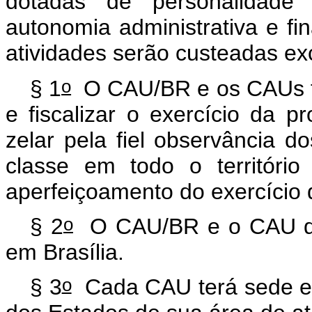
dotadas de personalidade j
autonomia administrativa e fin
atividades serão custeadas ex
o
§ 1
O CAU/BR e os CAUs têm
e fiscalizar o exercício da p
zelar pela fiel observância do
classe em todo o territóri
aperfeiçoamento do exercício 
o
§ 2
O CAU/BR e o CAU do D
em Brasília.
o
§ 3
Cada CAU terá sede e f