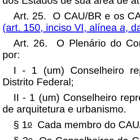
dos Estados de sua área de at
Art. 25. O CAU/BR e os C
(art. 150, inciso VI, alínea
a
, d
Art. 26. O Plenário do Co
por:
I - 1 (um) Conselheiro r
Distrito Federal;
II - 1 (um) Conselheiro rep
de arquitetura e urbanismo.
o
§ 1
Cada membro do CAU/B
o