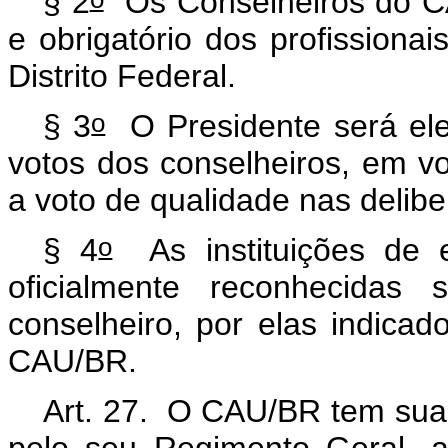
§ 2
Os Conselheiros do CAU
e obrigatório dos profission
Distrito Federal.
o
§ 3
O Presidente será elei
votos dos conselheiros, em vo
a voto de qualidade nas deli
o
§ 4
As instituições de e
oficialmente reconhecidas
conselheiro, por elas indica
CAU/BR.
Art. 27. O CAU/BR tem sua 