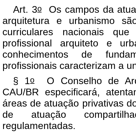
o
Art. 3
Os campos da atuaçã
arquitetura e urbanismo são
curriculares nacionais q
profissional arquiteto e u
conhecimentos de funda
profissionais caracterizam a u
o
§ 1
O Conselho de Arqui
CAU/BR especificará, atent
áreas de atuação privativas do
de atuação compartilh
regulamentadas.