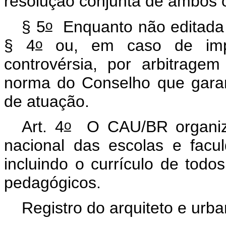
resolução conjunta de ambos 
o
§ 5
Enquanto não editada a
o
§ 4
ou, em caso de impa
controvérsia, por arbitragem
norma do Conselho que garan
de atuação.
o
Art. 4
O CAU/BR organizar
nacional das escolas e facu
incluindo o currículo de todo
pedagógicos.
Registro do arquiteto e urb