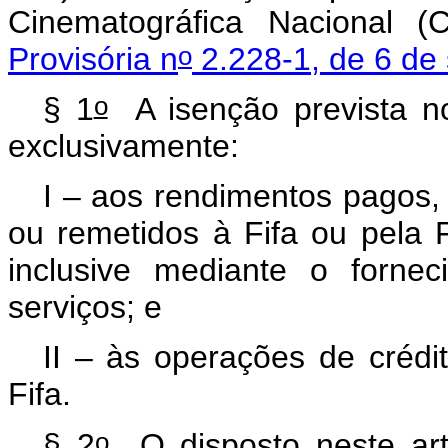
Cinematográfica Nacional (C
o
Provisória n
2.228-1, de 6 de
o
§ 1
A isenção prevista no
exclusivamente:
I – aos rendimentos pagos,
ou remetidos à Fifa ou pela 
inclusive mediante o forne
serviços; e
II – às operações de crédi
Fifa.
o
§ 2
O disposto neste art