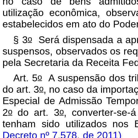
no caso de bens admitido
utilização econômica, obser
estabelecidos em ato do Poder
o
§ 3
Será dispensada a apre
suspensos, observados os requ
pela Secretaria da Receita Fed
o
Art. 5
A suspensão dos tri
o
do art. 3
, no caso da import
Especial de Admissão Temporá
o
o
2
do art. 3
, converter-se-
tenham sido utilizados nos
Decreto nº 7.578, de 2011)