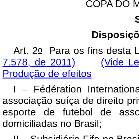
COPA DO M
Disposiçõ
o
Art. 2
Para os fins desta 
7.578, de 2011)
(Vide L
Produção de efeitos
I –
Fédération Internatio
associação suíça de direito pr
esporte de futebol de asso
domiciliadas no Brasil;
II – Subsidiária Fifa no Brasi