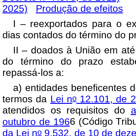
2025)
Produção de efeitos
I – reexportados para o ex
dias contados do término do pr
II – doados à União em até 
do término do prazo estabe
repassá-los a:
a) entidades beneficentes de
o
termos da
Lei n
12.101, de 
atendidos os requisitos do
a
outubro de 196
6 (Código Trib
o
da Lei n
9.532, de 10 de dez