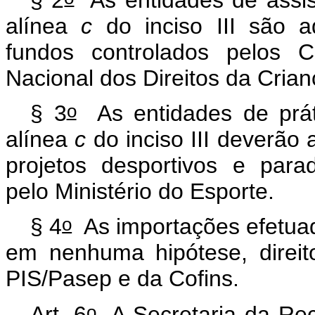
alínea
c
do inciso III são 
fundos controlados pelos C
Nacional dos Direitos da Cria
o
§ 3
As entidades de prát
alínea
c
do inciso III deverão
projetos desportivos e para
pelo Ministério do Esporte.
o
§ 4
As importações efetuad
em nenhuma hipótese, direit
PIS/Pasep e da Cofins.
o
Art. 6
A Secretaria da Rece