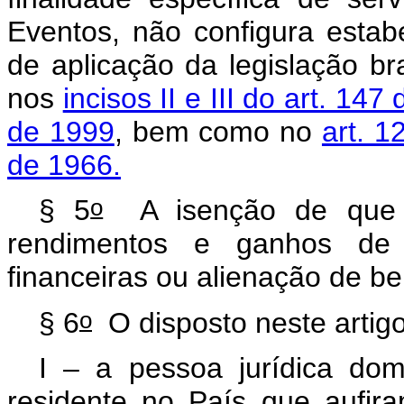
Eventos, não configura estab
de aplicação da legislação bra
nos
incisos II e III do art. 147
de 1999
, bem como no
art. 1
de 1966.
o
§ 5
A isenção de que tr
rendimentos e ganhos de 
financeiras ou alienação de ben
o
§ 6
O disposto neste artig
I – a pessoa jurídica dom
residente no País que aufir