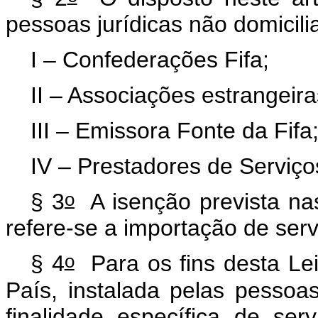
pessoas jurídicas não domicili
I – Confederações Fifa;
II – Associações estrangeir
III – Emissora Fonte da Fifa
IV – Prestadores de Serviços
o
§ 3
A isenção prevista na
refere-se a importação de serv
o
§ 4
Para os fins desta Lei
País, instalada pelas pessoas
finalidade específica de ser