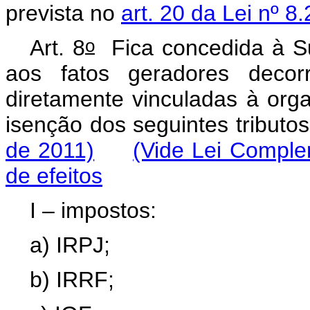
prevista no
art. 20 da Lei nº 8
o
Art. 8
Fica concedida à Sub
aos fatos geradores decorr
diretamente vinculadas à org
isenção dos seguintes tribut
de 2011)
(Vide Lei Comple
de efeitos
I – impostos:
a) IRPJ;
b) IRRF;