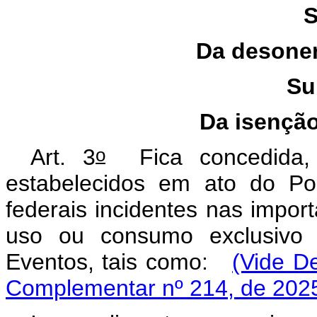
S
Da desoner
Su
Da isençã
o
Art. 3
Fica concedida, n
estabelecidos em ato do Pod
federais incidentes nas impo
uso ou consumo exclusivo 
Eventos, tais como:
(Vide D
Complementar nº 214, de 202