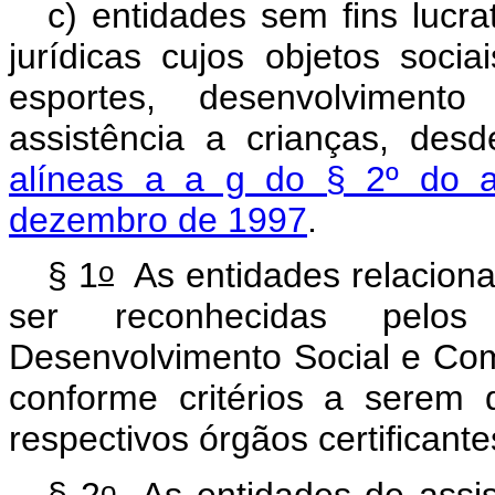
c) entidades sem fins lucra
jurídicas cujos objetos soci
esportes, desenvolvimento
assistência a crianças, des
alíneas a a g do § 2º do a
dezembro de 1997
.
o
§ 1
As entidades relacion
ser reconhecidas pelos
Desenvolvimento Social e Co
conforme critérios a serem 
respectivos órgãos certificante
o
§ 2
As entidades de assist