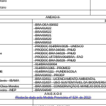
tário
tário
ANEXO II
- BRA OEA 00/002
- BRA/01/022
- BRA/00/022
- BRA/00/021
- BRA/00/020
- BRA/00/010
- PRODOC 914/BRA/3026 - UNESCO
- PRODOC BRA 04/046 - PNUD
me
- PRODOC BRA 04/028 - PNUD
- PRODOC-UFT/BRA/064/BRA - FAO
- PRODOC BRA 05/028 - PNUD
- 914/BRA/03/004
- 914/BRA/1065 - PROMED
DE
- 914/BRA/1111 - FUNDESCOLA
- BRA/03/032 - PROEP
- BRA 02/011 - LICENCIAMENTO AMBIENTAL
váveis - IBAMA
- BRA 01/037 - USO SUSTENTÁVEL DA BIODIVER
o Chico Mendes
- BRA 00/009 - CONSERVAÇÃO E MANEJO DOS E
ixeira - INEP
- BRA/04/049
A N E X O
II
(Redação dada pela Medida Provisória nº 524, de 2011)