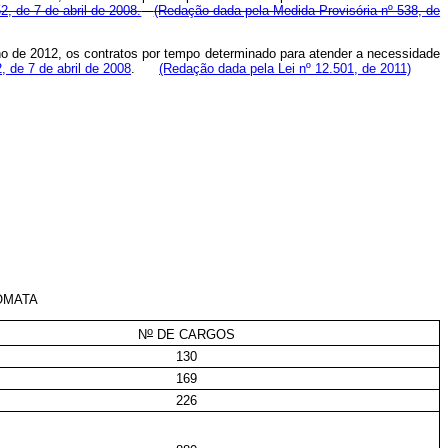
52, de 7 de abril de 2008.
(Redação dada pela Medida Provisória nº 538, de
nho de 2012, os contratos por tempo determinado para atender a necessidade
2, de 7 de abril de 2008
.
(Redação dada pela Lei nº 12.501, de 2011)
OMATA
o
N
DE CARGOS
130
169
226