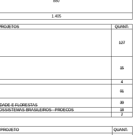
880
1.405
PROJETOS
QUANT.
127
15
4
91
39
SIDADE E FLORESTAS
COSSISTEMAS BRASILEIROS - PROECOS
18
7
PROJETO
QUANT.