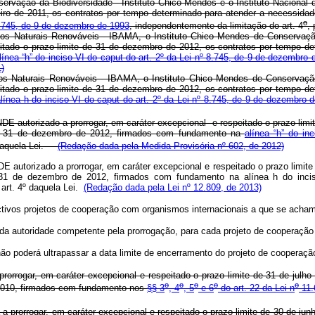
rvação da Biodiversidade - Instituto Chico Mendes e o Instituto Nacional 
neiro de 2011, os contratos por tempo determinado para atender a necessida
o
745, de 9 de dezembro de 1993
, independentemente da limitação do art. 4
,
rsos Naturais Renováveis - IBAMA, o Instituto Chico Mendes de Conservaç
itado o prazo limite de 31 de dezembro de 2012, os contratos por tempo de
línea “h” do inciso VI do caput do art. 2º da Lei nº 8.745, de 9 de dezembro 
)
rsos Naturais Renováveis - IBAMA, o Instituto Chico Mendes de Conservaç
itado o prazo limite de 31 de dezembro de 2012, os contratos por tempo de
alínea h do inciso VI do caput do art. 2º da Lei nº 8.745, de 9 de dezembro 
autorizado a prorrogar, em caráter excepcional e respeitado o prazo limit
 em 31 de dezembro de 2012, firmados com fundamento na
alínea “h” do i
aquela Lei.
(Redação dada pela Medida Provisória nº 602, de 2012)
 autorizado a prorrogar, em caráter excepcional e respeitado o prazo limite
m 31 de dezembro de 2012, firmados com fundamento na alínea h do inci
 art. 4º daquela Lei.
(Redação dada pela Lei nº 12.809, de 2013)
ctivos projetos de cooperação com organismos internacionais a que se acha
 da autoridade competente pela prorrogação, para cada projeto de cooperaçã
ão poderá ultrapassar a data limite de encerramento do projeto de cooperaçã
rrogar, em caráter excepcional e respeitado o prazo limite de 31 de julho
o
o
o
o
o
e 2010, firmados com fundamento nos
§§ 3
, 4
, 5
e 6
do art. 22 da Lei n
11.
a prorrogar, em caráter excepcional e respeitado o prazo limite de 30 de ju