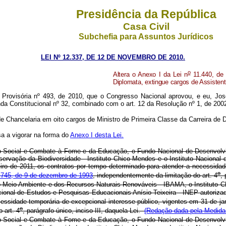
Presidência da República
Casa Civil
Subchefia para Assuntos Jurídicos
LEI Nº 12.337, DE 12 DE NOVEMBRO DE 2010.
o
Altera o Anexo I da Lei n
11.440, de 
Diplomata, extingue cargos de Assistent
Provisória nº 493, de 2010, que o Congresso Nacional aprovou, e eu, Jos
da Constitucional nº 32, combinado com o art. 12 da Resolução nº 1, de 200
 Chancelaria em oito cargos de Ministro de Primeira Classe da Carreira de 
sa a vigorar na forma do
Anexo I desta Lei.
 Social e Combate à Fome e da Educação, o Fundo Nacional de Desenvolvim
rvação da Biodiversidade - Instituto Chico Mendes e o Instituto Nacional 
neiro de 2011, os contratos por tempo determinado para atender a necessida
o
745, de 9 de dezembro de 1993
, independentemente da limitação do art. 4
,
do Meio Ambiente e dos Recursos Naturais Renováveis - IBAMA, o Instituto 
nal de Estudos e Pesquisas Educacionais Anísio Teixeira - INEP autorizados
essidade temporária de excepcional interesse público, vigentes em 31 de j
o
 art. 4
, parágrafo único, inciso III, daquela Lei.
(Redação dada pela Medida 
 Social e Combate à Fome e da Educação, o Fundo Nacional de Desenvolvim