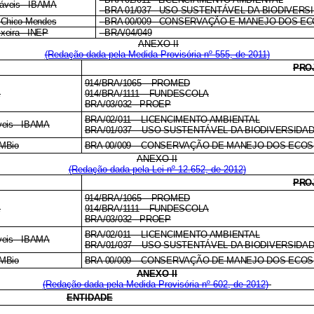
váveis - IBAMA
- BRA 01/037 - USO SUSTENTÁVEL DA BIODIVER
o Chico Mendes
- BRA 00/009 - CONSERVAÇÃO E MANEJO DOS E
ixeira - INEP
- BRA/04/049
ANEXO II
(Redação dada pela Medida Provisória nº 555, de 2011)
PRO
914/BRA/1065 – PROMED
E
914/BRA/1111 – FUNDESCOLA
BRA/03/032 - PROEP
BRA/02/011 – LICENCIMENTO AMBIENTAL
áveis - IBAMA
BRA/01/037 – USO SUSTENTÁVEL DA BIODIVERSIDA
CMBio
BRA 00/009 – CONSERVAÇÃO DE MANEJO DOS ECOS
ANEXO II
(Redação dada pela Lei nº 12.652, de 2012)
PRO
914/BRA/1065 – PROMED
E
914/BRA/1111 – FUNDESCOLA
BRA/03/032 - PROEP
BRA/02/011 – LICENCIMENTO AMBIENTAL
áveis - IBAMA
BRA/01/037 – USO SUSTENTÁVEL DA BIODIVERSIDA
CMBio
BRA 00/009 – CONSERVAÇÃO DE MANEJO DOS ECOS
ANEXO II
(Redação dada pela Medida Provisória nº 602, de 2012)
ENTIDADE