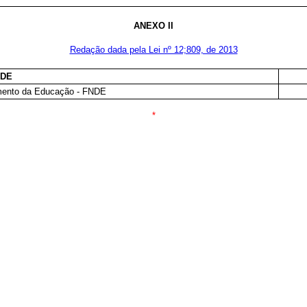
ANEXO II
Redação dada pela Lei nº 12;809, de 2013
ADE
mento da Educação - FNDE
*