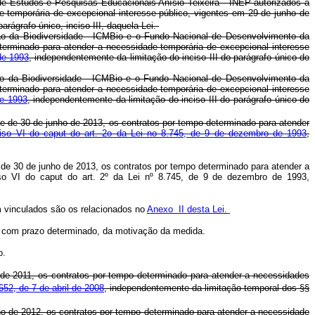
de Estudos e Pesquisas Educacionais Anísio Teixeira - INEP autorizados a
de temporária de excepcional interesse público, vigentes em 29 de junho de
 parágrafo único, inciso III, daquela Lei.
ão da Biodiversidade - ICMBio e o Fundo Nacional de Desenvolvimento da
terminado para atender a necessidade temporária de excepcional interesse
de 1993
, independentemente da limitação do inciso III do parágrafo único do
ão da Biodiversidade - ICMBio e o Fundo Nacional de Desenvolvimento da
terminado para atender a necessidade temporária de excepcional interesse
de 1993
, independentemente da limitação do inciso III do parágrafo único do
e de 30 de junho de 2013, os contratos por tempo determinado para atender
nciso VI do caput do art. 2o da Lei no 8.745, de 9 de dezembro de 1993
,
 de 30 de junho de 2013, os contratos por tempo determinado para atender a
so VI do caput do art. 2º da Lei nº 8.745, de 9 de dezembro de 1993,
m vinculados são os relacionados no
Anexo II desta Lei.
o com prazo determinado, da motivação da medida.
o.
 de 2011, os contratos por tempo determinado para atender a necessidades
652, de 7 de abril de 2008
, independentemente da limitação temporal dos §§
nho de 2012, os contratos por tempo determinado para atender a necessidade