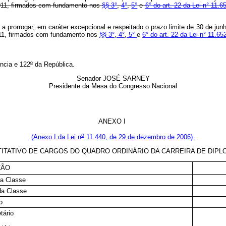
 2011, firmados com fundamento nos
§§ 3°
,
4°
,
5°
e
6° do art. 22 da Lei n° 11.6
a prorrogar, em caráter excepcional e respeitado o prazo limite de 30 de ju
2011, firmados com fundamento nos
§§ 3°
,
4°
,
5°
e
6° do art. 22 da Lei n° 11.65
ncia e 122
º
da República.
Senador JOSÉ SARNEY
Presidente da Mesa do Congresso Nacional
ANEXO I
o
(Anexo I da Lei n
11.440, de 29 de dezembro de 2006)
ITATIVO DE CARGOS DO QUADRO ORDINÁRIO DA CARREIRA DE DIPL
ÇÃO
ra Classe
da Classe
o
tário