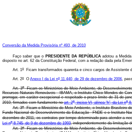
Conversão da Medida Provisória nº 493, de 2010
Faço saber que o
PRESIDENTE DA REPÚBLICA
adotou a Medida 
disposto no art. 62 da Constituição Federal, com a redação dada pela Emen
o
Art. 1
Ficam transformados quarenta e cinco cargos de Assistente de
o
o
Art. 2
O
Anexo I da Lei n
11.440, de 29 de dezembro de 2006
, pas
o
Art. 3
Ficam os Ministérios do Meio Ambiente, do Desenvolvimento
Recursos Naturais Renováveis - IBAMA, o Instituto Chico Mendes de Conse
prorrogar, em caráter excepcional e respeitado o prazo limite de 31 de ja
o
o
2010, firmados com fundamento no
art. 2
, inciso VI, alínea “h”, da Lei n
8.
o
Art. 3
Ficam o Ministério do Meio Ambiente, o Instituto Brasileiro 
Fundo Nacional de Desenvolvimento da Educação - FNDE e o Instituto Nacio
dezembro de 2011, os contratos por tempo determinado para atender a nec
o
Lei n
8.745, de 9 de dezembro de 1993
, independentemente da limitação do
o
Art. 3
Ficam os Ministérios do Meio Ambiente, do Desenvolvimento