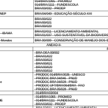
914/BRA/1065 - PROMED
914/BRA/1111 - FUNDESCOLA
BRA/03/032 - PROEP
 INEP
BRA/04/049 - EDUCAÇÃO SÉCULO XXI
BRA/00/022
BRA/00/021
BRA/00/020
BRA/02/011 - LICENCIAMENTO AMBIENTAL
s - IBAMA
BRA/01/037 - USO SUSTENTÁVEL DA BIODIVER
co Mendes
BRA 00/009 - CONSERVAÇÃO DE MANEJO DOS
ANEXO II
- BRA OEA 00/002
- BRA/01/022
- BRA/00/022
- BRA/00/021
- BRA/00/020
- BRA/00/010
- PRODOC 914/BRA/3026 - UNESCO
- PRODOC BRA 04/046 - PNUD
me
- PRODOC BRA 04/028 - PNUD
- PRODOC-UFT/BRA/064/BRA - FAO
- PRODOC BRA 05/028 - PNUD
- 914/BRA/03/004
- 914/BRA/1065 - PROMED
DE
- 914/BRA/1111 - FUNDESCOLA
- BRA/03/032 - PROEP
- BRA 02/011 - LICENCIAMENTO AMBIENTAL