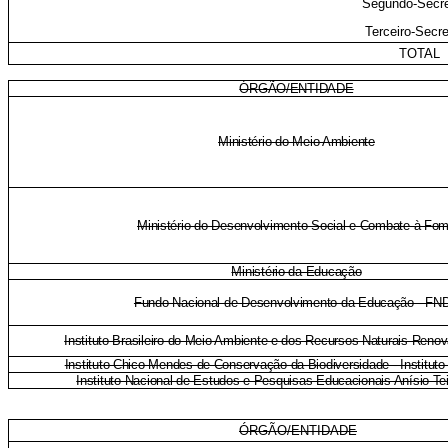
Segundo-Secre
Terceiro-Secre
TOTAL
ÓRGÃO/ENTIDADE
Ministério do Meio Ambiente
Ministério do Desenvolvimento Social e Combate à Fo
Ministério da Educação
Fundo Nacional de Desenvolvimento da Educação - FN
Instituto Brasileiro do Meio Ambiente e dos Recursos Naturais Reno
Instituto Chico Mendes de Conservação da Biodiversidade - Institut
Instituto Nacional de Estudos e Pesquisas Educacionais Anísio Te
ÓRGÃO/ENTIDADE