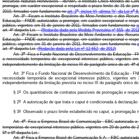
Recursos Naturais Renováveis - IBAMA, o Instituto Chico Mendes de Conse
prorrogar, em caráter excepcional e respeitado o prazo limite de 31 de ja
o
o
2010, firmados com fundamento no
art. 2
, inciso VI, alínea “h”, da Lei n
8.
Art. 3º Ficam o Instituto Brasileiro do Meio Ambiente e dos Recu
Educação - FNDE autorizados a prorrogar, em caráter excepcional e respe
público, vigentes em 31 de janeiro de 2011, firmados com fundamento na
a
art. 4
º
daquela Lei.
(Redação dada pela Medida Provisória nº 555, de 2011
Art. 3º Ficam o Instituto Brasileiro do Meio Ambiente e dos Recu
Educação - FNDE autorizados a prorrogar, em caráter excepcional e respe
público, vigentes em 31 de janeiro de 2011, firmados com fundamento na
art. 4º daquela Lei.
(Redação dada pela Lei nº 12.652, de 2012)
o
Art. 3
Fica o Fundo Nacional de Desenvolvimento da Educação - FNDE 
a necessidade temporária de excepcional interesse público, vigentes
o
independentemente da limitação do inciso III do parágrafo único do art. 4
d
Art. 3º Fica o Fundo Nacional de Desenvolvimento da Educação - FNDE
necessidade temporária de excepcional interesse público, vigentes e
independentemente da limitação prevista no inciso III do parágrafo único do
o
§ 1
Os quantitativos de contratos passíveis de prorrogação e respe
o
§ 2
A autorização de que trata o caput é condicionada à declaração
o
§ 3
Observado o prazo limite estabelecido no caput, a prorrogação n
o
Art. 4
Fica a Empresa Brasil de Comunicação - EBC autorizada a pro
temporárias de excepcional interesse público, vigentes em 29 de junho d
o
o
5
e 6
daquela Lei.
Art. 4º Fica a Empresa Brasil de Comunicação S.A. - EBC autorizada 