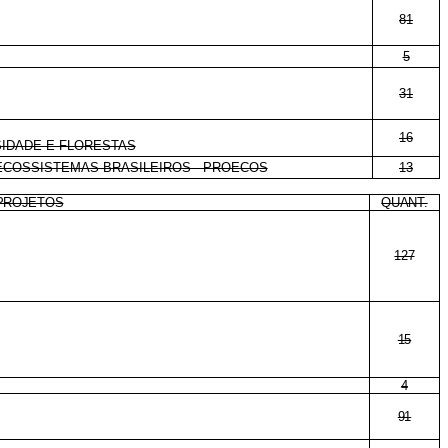
81
5
31
16
SIDADE E FLORESTAS
 ECOSSISTEMAS BRASILEIROS - PROECOS
13
PROJETOS
QUANT.
127
15
4
91