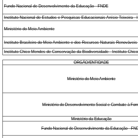
Fundo Nacional de Desenvolvimento da Educação - FNDE
Instituto Nacional de Estudos e Pesquisas Educacionais Anísio Teixeira -
Ministério do Meio Ambiente
Instituto Brasileiro do Meio Ambiente e dos Recursos Naturais Renovávei
Instituto Chico Mendes de Conservação da Biodiversidade - Instituto Chi
ÓRGÃO/ENTIDADE
Ministério do Meio Ambiente
Ministério do Desenvolvimento Social e Combate à Fo
Ministério da Educação
Fundo Nacional de Desenvolvimento da Educação - FN