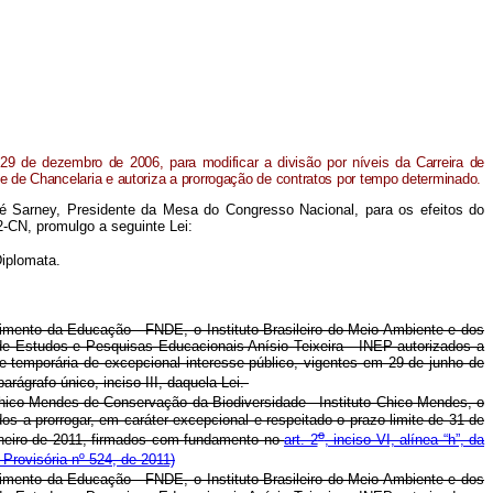
29 de dezembro de 2006, para modificar a divisão por níveis da Carreira de
e de Chancelaria e autoriza a prorrogação de contratos por tempo determinado.
é Sarney, Presidente da Mesa do Congresso Nacional, para os efeitos do
2-CN, promulgo a seguinte Lei:
Diplomata.
ento da Educação - FNDE, o Instituto Brasileiro do Meio Ambiente e dos
de Estudos e Pesquisas Educacionais Anísio Teixeira - INEP autorizados a
de temporária de excepcional interesse público, vigentes em 29 de junho de
 parágrafo único, inciso III, daquela Lei.
Chico Mendes de Conservação da Biodiversidade - Instituto Chico Mendes, o
 a prorrogar, em caráter excepcional e respeitado o prazo limite de 31 de
o
aneiro de 2011, firmados com fundamento no
art. 2
, inciso VI, alínea “h”, da
Provisória nº 524, de 2011)
ento da Educação - FNDE, o Instituto Brasileiro do Meio Ambiente e dos