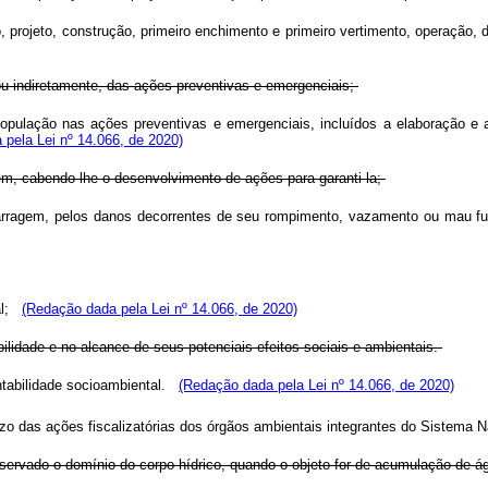
, projeto, construção, primeiro enchimento e primeiro vertimento, operação
a ou indiretamente, das ações preventivas e emergenciais;
da população nas ações preventivas e emergenciais, incluídos a elaboraçã
pela Lei nº 14.066, de 2020)
gem, cabendo-lhe o desenvolvimento de ações para garanti-la;
 barragem, pelos danos decorrentes de seu rompimento, vazamento ou mau fu
ial;
(Redação dada pela Lei nº 14.066, de 2020)
ilidade e no alcance de seus potenciais efeitos sociais e ambientais.
ntabilidade socioambiental.
(Redação dada pela Lei nº 14.066, de 2020)
zo das ações fiscalizatórias dos órgãos ambientais integrantes do Sistema 
observado o domínio do corpo hídrico, quando o objeto for de acumulação de ág