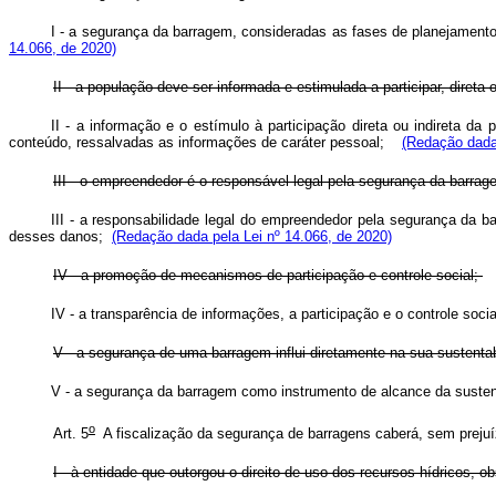
I - a segurança da barragem, consideradas as fases de planejamento
14.066, de 2020)
II - a população deve ser informada e estimulada a participar, diret
II - a informação e o estímulo à participação direta ou indireta 
conteúdo, ressalvadas as informações de caráter pessoal;
(Redação dada 
III - o empreendedor é o responsável legal pela segurança da barra
III - a responsabilidade legal do empreendedor pela segurança da
desses danos;
(Redação dada pela Lei nº 14.066, de 2020)
IV - a promoção de mecanismos de participação e controle social;
IV - a transparência de informações, a participação e o controle soc
V - a segurança de uma barragem influi diretamente na sua sustentab
V - a segurança da barragem como instrumento de alcance da suste
o
Art. 5
A fiscalização da segurança de barragens caberá, sem prejuí
I - à entidade que outorgou o direito de uso dos recursos hídricos, 