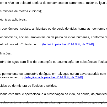
 com o nível do solo até a crista de coroamento do barramento, maior ou igua
rês milhões de metros cúbicos);
técnicas aplicáveis;
s econômicos, sociais, ambientais ou de perda de vidas humanas, conforme de
 econômicos, sociais, ambientais ou de perda de vidas humanas, conforme de
e definido no art. 7º desta Lei.
(Incluído pela Lei nº 14.066, de 2020)
finições:
rário de água para fins de contenção ou acumulação de substâncias líquid
urso permanente ou temporário de água, em talvegue ou em cava exaurida com 
uras associadas;
(Redação dada pela Lei nº 14.066, de 2020)
uidas ou de mistura de líquidos e sólidos;
ridade estrutural e operacional e a preservação da vida, da saúde, da propri
 sobre as terras onde se localizam a barragem e o reservatório ou que explor