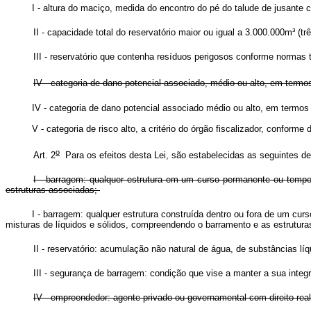
I - altura do maciço, medida do encontro do pé do talude de jusante
II - capacidade total do reservatório maior ou igual a 3.000.000m³ (t
III - reservatório que contenha resíduos perigosos conforme normas 
IV - categoria de dano potencial associado, médio ou alto, em termo
IV - categoria de dano potencial associado médio ou alto, em termos
V - categoria de risco alto, a critério do órgão fiscalizador, conform
o
Art. 2
Para os efeitos desta Lei, são estabelecidas as seguintes de
I - barragem: qualquer estrutura em um curso permanente ou tempo
estruturas associadas;
I - barragem: qualquer estrutura construída dentro ou fora de um c
misturas de líquidos e sólidos, compreendendo o barramento e as estrut
II - reservatório: acumulação não natural de água, de substâncias líq
III - segurança de barragem: condição que vise a manter a sua integ
IV - empreendedor: agente privado ou governamental com direito real