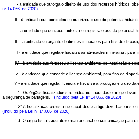
I - à entidade que outorga o direito de uso dos recursos hídricos, o
nº 14.066, de 2020)
II - à entidade que concedeu ou autorizou o uso do potencial hidráuli
II - à entidade que concede, autoriza ou registra o uso do potencial 
III - à entidade outorgante de direitos minerários para fins de disposi
III - à entidade que regula e fiscaliza as atividades minerárias, para
IV - à entidade que forneceu a licença ambiental de instalação e oper
IV - à entidade que concede a licença ambiental, para fins de dispos
V - à entidade que regula, licencia e fiscaliza a produção e o uso da
§ 1º Os órgãos fiscalizadores referidos no
caput
deste artigo devem 
à segurança de barragens.
(Incluído pela Lei nº 14.066, de 2020)
§ 2º A fiscalização prevista no
caput
deste artigo deve basear-se em
(Incluído pela Lei nº 14.066, de 2020)
§ 3º O órgão fiscalizador deve manter canal de comunicação para o