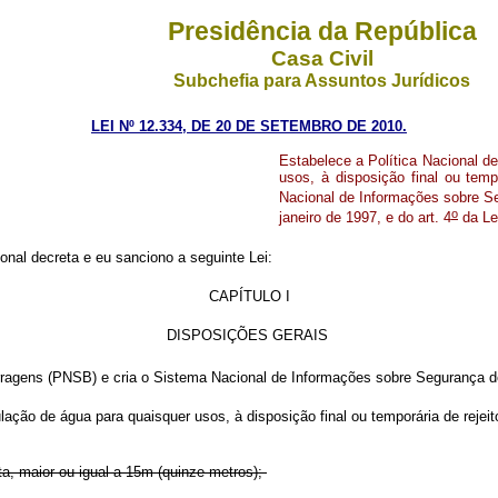
Presidência da República
Casa Civil
Subchefia para Assuntos Jurídicos
LEI Nº 12.334, DE 20 DE SETEMBRO DE 2010.
Estabelece a Política Nacional 
usos, à disposição final ou temp
Nacional de Informações sobre Se
o
janeiro de 1997, e do art. 4
da Le
nal decreta e eu sanciono a seguinte Lei:
CAPÍTULO I
DISPOSIÇÕES GERAIS
rragens (PNSB) e cria o Sistema Nacional de Informações sobre Segurança 
lação de água para quaisquer usos, à disposição final ou temporária de rej
ta, maior ou igual a 15m (quinze metros);