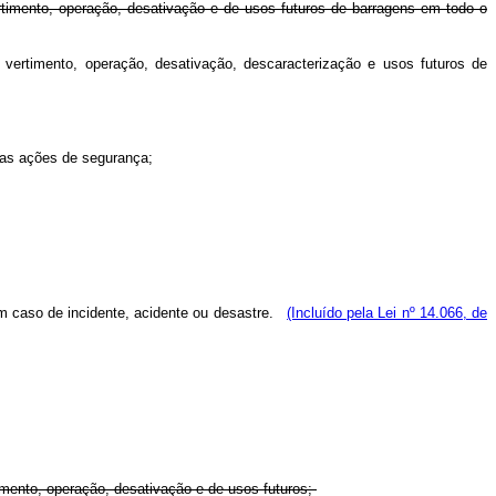
rtimento, operação, desativação e de usos futuros de barragens em todo o
 vertimento, operação, desativação, descaracterização e usos futuros de
 das ações de segurança;
 em caso de incidente, acidente ou desastre.
(Incluído pela Lei nº 14.066, de
imento, operação, desativação e de usos futuros;