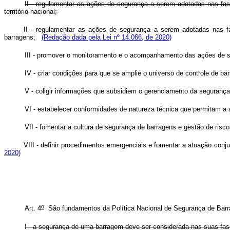
II - regulamentar as ações de segurança a serem adotadas nas fase
território nacional;
II - regulamentar as ações de segurança a serem adotadas nas fas
barragens;
(Redação dada pela Lei nº 14.066, de 2020)
III - promover o monitoramento e o acompanhamento das ações de 
IV - criar condições para que se amplie o universo de controle de b
V - coligir informações que subsidiem o gerenciamento da seguranç
VI - estabelecer conformidades de natureza técnica que permitam a
VII - fomentar a cultura de segurança de barragens e gestão de risco
VIII - definir procedimentos emergenciais e fomentar a atuação conj
2020)
o
Art. 4
São fundamentos da Política Nacional de Segurança de Bar
I - a segurança de uma barragem deve ser considerada nas suas fase