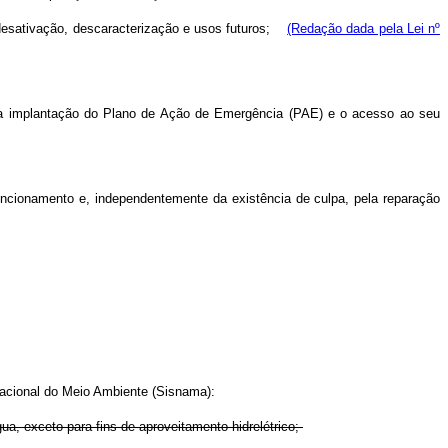
, desativação, descaracterização e usos futuros;
(Redação dada pela Lei nº
o e a implantação do Plano de Ação de Emergência (PAE) e o acesso ao seu
ncionamento e, independentemente da existência de culpa, pela reparação
Nacional do Meio Ambiente (Sisnama):
ua, exceto para fins de aproveitamento hidrelétrico;