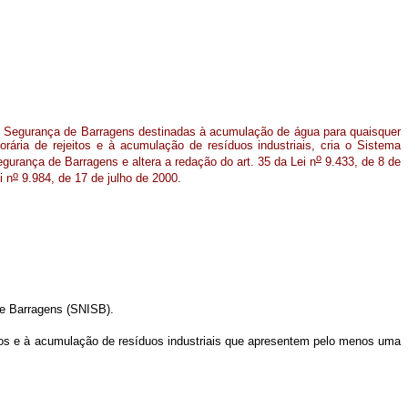
de Segurança de Barragens destinadas à acumulação de água para quaisquer
orária de rejeitos e à acumulação de resíduos industriais, cria o Sistema
o
gurança de Barragens e altera a redação do art. 35 da Lei n
9.433, de 8 de
o
i n
9.984, de 17 de julho de 2000.
de Barragens (SNISB).
eitos e à acumulação de resíduos industriais que apresentem pelo menos uma