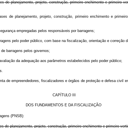
s de planejamento, projeto, construção, primeiro enchimento e primeiro ve
es de planejamento, projeto, construção, primeiro enchimento e primeiro
segurança empregadas pelos responsáveis por barragens;
arragens pelo poder público, com base na fiscalização, orientação e correção
a de barragens pelos governos;
 avaliação da adequação aos parâmetros estabelecidos pelo poder público;
s.
unta de empreendedores, fiscalizadores e órgãos de proteção e defesa civil
CAPÍTULO III
DOS FUNDAMENTOS E DA FISCALIZAÇÃO
ragens (PNSB):
s de planejamento, projeto, construção, primeiro enchimento e primeiro vert