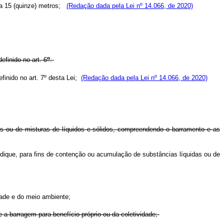
l a 15 (quinze) metros;
(Redação dada pela Lei nº 14.066, de 2020)
o
finido no art. 6
.
finido no art. 7º desta Lei;
(Redação dada pela Lei nº 14.066, de 2020)
as ou de misturas de líquidos e sólidos, compreendendo o barramento e as
dique, para fins de contenção ou acumulação de substâncias líquidas ou de
edade e do meio ambiente;
e a barragem para benefício próprio ou da coletividade;