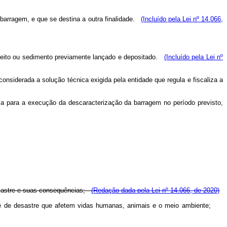
 barragem, e que se destina a outra finalidade.
(Incluído pela Lei nº 14.066,
ejeito ou sedimento previamente lançado e depositado.
(Incluído pela Lei nº
nsiderada a solução técnica exigida pela entidade que regula e fiscaliza a
cnica para a execução da descaracterização da barragem no período previsto,
desastre e suas consequências;
(Redação dada pela Lei nº 14.066, de 2020)
nte e de desastre que afetem vidas humanas, animais e o meio ambiente;