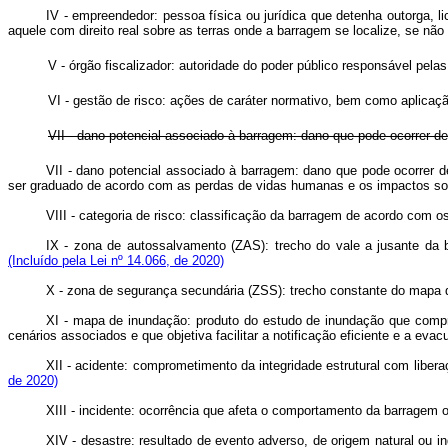
IV - empreendedor: pessoa física ou jurídica que detenha outorga, li
aquele com direito real sobre as terras onde a barragem se localize, se n
V - órgão fiscalizador: autoridade do poder público responsável pe
VI - gestão de risco: ações de caráter normativo, bem como aplicaç
VII - dano potencial associado à barragem: dano que pode ocorrer 
VII - dano potencial associado à barragem: dano que pode ocorrer 
ser graduado de acordo com as perdas de vidas humanas e os impactos s
VIII - categoria de risco: classificação da barragem de acordo com 
IX - zona de autossalvamento (ZAS): trecho do vale a jusante d
(Incluído pela Lei nº 14.066, de 2020)
X - zona de segurança secundária (ZSS): trecho constante do map
XI - mapa de inundação: produto do estudo de inundação que compr
cenários associados e que objetiva facilitar a notificação eficiente e a e
XII - acidente: comprometimento da integridade estrutural com liber
de 2020)
XIII - incidente: ocorrência que afeta o comportamento da barragem
XIV - desastre: resultado de evento adverso, de origem natural ou 