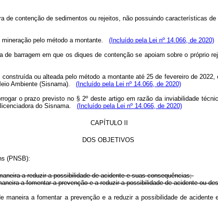
a de contenção de sedimentos ou rejeitos, não possuindo características de
 de mineração pelo método a montante.
(Incluído pela Lei nº 14.066, de 2020)
va de barragem em que os diques de contenção se apoiam sobre o próprio r
onstruída ou alteada pelo método a montante até 25 de fevereiro de 2022, co
o Meio Ambiente (Sisnama).
(Incluído pela Lei nº 14.066, de 2020)
rorrogar o prazo previsto no § 2º deste artigo em razão da inviabilidade té
de licenciadora do Sisnama.
(Incluído pela Lei nº 14.066, de 2020)
CAPÍTULO II
DOS OBJETIVOS
ens (PNSB):
maneira a reduzir a possibilidade de acidente e suas consequências;
 maneira a fomentar a prevenção e a reduzir a possibilidade de acidente ou 
, de maneira a fomentar a prevenção e a reduzir a possibilidade de acide