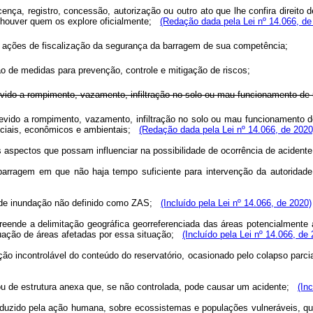
cença, registro, concessão, autorização ou outro ato que lhe confira direito
ão houver quem os explore oficialmente;
(Redação dada pela Lei nº 14.066, de
las ações de fiscalização da segurança da barragem de sua competência;
ão de medidas para prevenção, controle e mitigação de riscos;
devido a rompimento, vazamento, infiltração no solo ou mau funcionamento d
devido a rompimento, vazamento, infiltração no solo ou mau funcionamento 
ociais, econômicos e ambientais;
(Redação dada pela Lei nº 14.066, de 2020
os aspectos que possam influenciar na possibilidade de ocorrência de aciden
a barragem em que não haja tempo suficiente para intervenção da autorid
a de inundação não definido como ZAS;
(Incluído pela Lei nº 14.066, de 2020)
eende a delimitação geográfica georreferenciada das áreas potencialmente 
vacuação de áreas afetadas por essa situação;
(Incluído pela Lei nº 14.066, de
ação incontrolável do conteúdo do reservatório, ocasionado pelo colapso parc
 ou de estrutura anexa que, se não controlada, pode causar um acidente;
(In
induzido pela ação humana, sobre ecossistemas e populações vulneráveis, qu