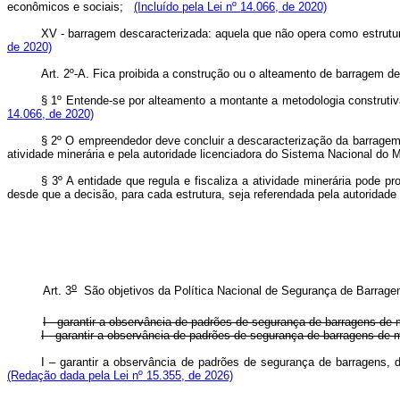
econômicos e sociais;
(Incluído pela Lei nº 14.066, de 2020)
XV - barragem descaracterizada: aquela que não opera como estrutur
de 2020)
Art. 2º-A. Fica proibida a construção ou o alteamento de barragem
§ 1º Entende-se por alteamento a montante a metodologia construti
14.066, de 2020)
§ 2º O empreendedor deve concluir a descaracterização da barragem c
atividade minerária e pela autoridade licenciadora do Sistema Nacional d
§ 3º A entidade que regula e fiscaliza a atividade minerária pode p
desde que a decisão, para cada estrutura, seja referendada pela autorida
o
Art. 3
São objetivos da Política Nacional de Segurança de Barrag
I - garantir a observância de padrões de segurança de barragens de 
I - garantir a observância de padrões de segurança de barragens de
I – garantir a observância de padrões de segurança de barragens
(Redação dada pela Lei nº 15.355, de 2026)