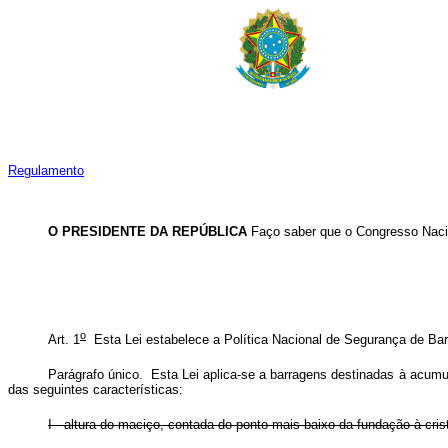
Regulamento
O
PRESIDENTE
DA
REPÚBLICA
Faço saber que o Congresso Nacio
o
Art. 1
Esta Lei estabelece a Política Nacional de Segurança de Ba
Parágrafo único. Esta Lei aplica-se a barragens destinadas à acumu
das seguintes características:
I - altura do maciço, contada do ponto mais baixo da fundação à cris