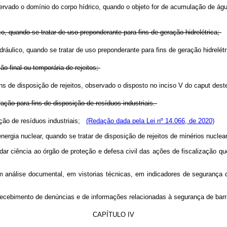
bservado o domínio do corpo hídrico, quando o objeto for de acumulação de ág
co, quando se tratar de uso preponderante para fins de geração hidrelétrica;
hidráulico, quando se tratar de uso preponderante para fins de geração hidrelé
ção final ou temporária de rejeitos;
 fins de disposição de rejeitos, observado o disposto no inciso V do
caput
dest
ação para fins de disposição de resíduos industriais.
ição de resíduos industriais;
(Redação dada pela Lei nº 14.066, de 2020)
 energia nuclear, quando se tratar de disposição de rejeitos de minérios nucl
dar ciência ao órgão de proteção e defesa civil das ações de fiscalização 
 análise documental, em vistorias técnicas, em indicadores de segurança 
 recebimento de denúncias e de informações relacionadas à segurança de b
CAPÍTULO IV