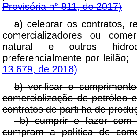
Provisória n° 811, de 2017)
a) celebrar os contratos, 
comercializadores ou comerc
natural e outros hidro
preferencialmente por 
13.679, de 2018)
b) verificar o cumprimento
comercialização de petróleo e
contratos de partilha de produ
b) cumprir e fazer com 
cumpram a política de come