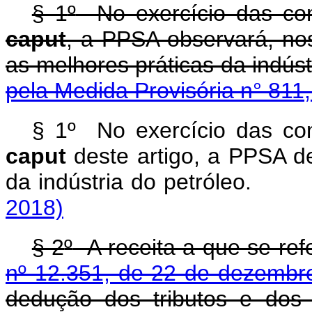
§ 1
º
No exercício das comp
caput
, a PPSA observará, nos
as melhores práticas da 
pela Medida Provisória n° 811
§ 1º No exercício das com
caput
deste artigo, a PPSA d
da indústria do petró
2018)
§ 2
º
A receita a que se refe
nº 12.351, de 22 de dezembr
dedução dos tributos e dos 