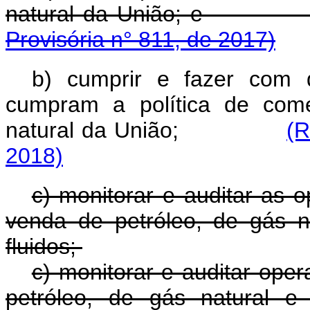
natural da Uniã
Provisória n° 811, de 2017)
b) cumprir e fazer com 
cumpram a política de come
natural da União;
(R
2018)
c) monitorar e auditar as 
venda de petróleo, de gás n
fluidos;
c) monitorar e auditar ope
petróleo, de gás natural e 