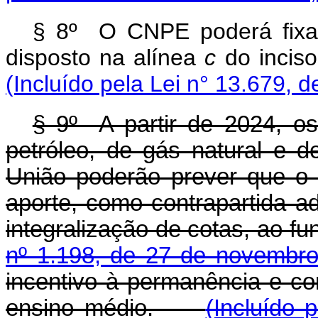
§ 8º O CNPE poderá fixar
disposto na alínea
c
do inciso
(Incluído pela Lei n° 13.679, 
§ 9º A partir de 202
4
, o
petróleo, de gás natural e d
União poderão prever que o 
aporte, como contrapartida adi
integralização de cotas, ao fu
nº 1.198, de 27 de novembr
incentivo à permanência e co
ensino médio.
(Incluído 