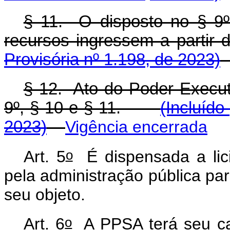
§ 11. O disposto no § 9º 
recursos ingressem a par
Provisória nº 1.198, de 2023)
§ 12. Ato do Poder Execut
9º, § 10 e § 11.
(Incluído
2023)
Vigência encerrada
o
Art. 5
É dispensada a lic
pela administração pública par
seu objeto.
o
Art. 6
A PPSA terá seu cap