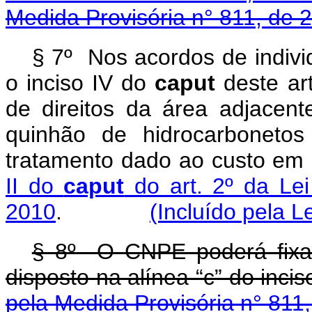
Medida Provisória n° 811, de 
§ 7º Nos acordos de indivi
o inciso IV do
caput
deste art
de direitos da área adjacen
quinhão de hidrocarboneto
tratamento dado ao custo em
II do
caput
do art. 2º da Le
2010
.
(Incluído pela L
§ 8
º
O CNPE poderá fixar 
disposto na alínea “c” do incis
pela Medida Provisória n° 811