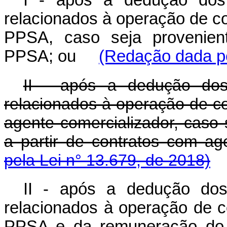
I - após a dedução dos 
relacionados à operação de c
PPSA, caso seja provenient
PPSA; ou
(Redação dada pe
II - após a dedução dos 
relacionados à operação de c
agente comercializador, caso 
a partir de contratos com a
pela Lei n° 13.679, de 2018)
II - após a dedução dos 
relacionados à operação de 
PPSA e da remuneração do a