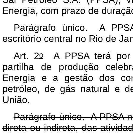
Energia, com prazo de duraçã
Parágrafo único. A PPSA
escritório central no Rio de Ja
o
Art. 2
A PPSA terá por o
partilha de produção celeb
Energia e a gestão dos con
petróleo, de gás natural e d
União.
Parágrafo único. A PPSA n
direta ou indireta, das ativid