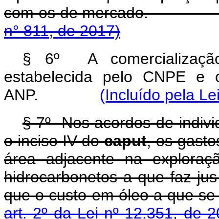
com os de merca
n° 811, de 2017)
§ 6º A comercialização 
estabelecida pelo CNPE e o
ANP.
(Incluído pela Le
§ 7
º
Nos acordos de individ
o inciso IV do
caput
, os gastos
área adjacente na explora
hidrocarbonetos a que faz ju
que o custo em óleo a que se
art. 2º da Lei nº 12.351, de 