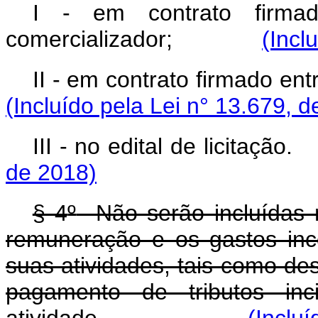
I - em contrato firm
comercializador;
(Incl
II - em contrato firmad
(Incluído pela Lei n° 13.679, 
III - no edital de lic
de 2018)
§ 4
º
Não serão incluídas 
remuneração e os gastos in
suas atividades, tais como de
pagamento de tributos in