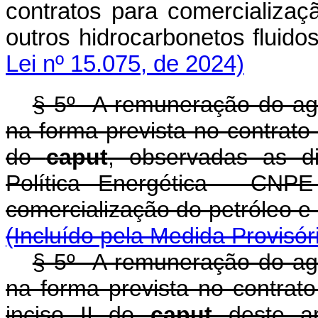
contratos para comercializaç
outros hidrocarbonetos flu
Lei nº 15.075, de 2024)
§ 5
º
A remuneração do agen
na forma prevista no contrato d
do
caput
, observadas as di
Política Energética - CNPE
comercialização do petró
(Incluído pela Medida Provisór
§ 5º A remuneração do age
na forma prevista no contrat
inciso II do
caput
deste art