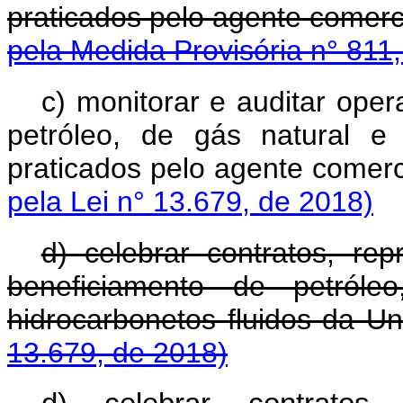
praticados pelo agente 
pela Medida Provisória n° 811
c) monitorar e auditar ope
petróleo, de gás natural e 
praticados pelo agente c
pela Lei n° 13.679, de 2018)
d) celebrar contratos, re
beneficiamento de petról
hidrocarbonetos fluid
13.679, de 2018)