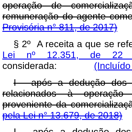
operação de comercializa
remuneração do agente com
Provisória n° 811, de 2017)
§ 2º A receita a que se ref
Lei nº 12.351, de 22
considerada:
(Incluído
I - após a dedução dos t
relacionados à operação 
proveniente da comercializ
pela Lei n° 13.679, de 2018)