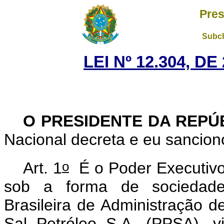
Pres
Subch
LEI Nº 12.304, D
O PRESIDENTE DA REPÚ
Nacional decreta e eu sancion
o
Art. 1
É o Poder Executivo 
sob a forma de sociedad
Brasileira de Administração d
Sal Petróleo S.A. (PPSA), v