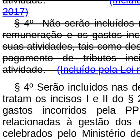
atividade.
(Inclu
2017)
§ 4º Não serão incluídos 
remuneração e os gastos in
suas atividades, tais como de
pagamento de tributos in
atividade.
(Incluído pela Lei
§ 4º Serão incluídos nas 
tratam os incisos I e II do §
gastos incorridos pela P
relacionadas à gestão dos 
celebrados pelo Ministério 