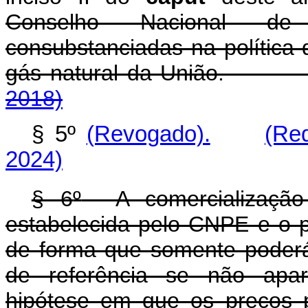
Conselho Nacional de 
consubstanciadas na política 
gás natural da Uni
2018)
§ 5º
(Revogado).
(Re
2024)
§ 6
º
A comercialização 
estabelecida pelo CNPE e o p
de forma que somente poderá 
de referência se não apar
hipótese em que os preços p