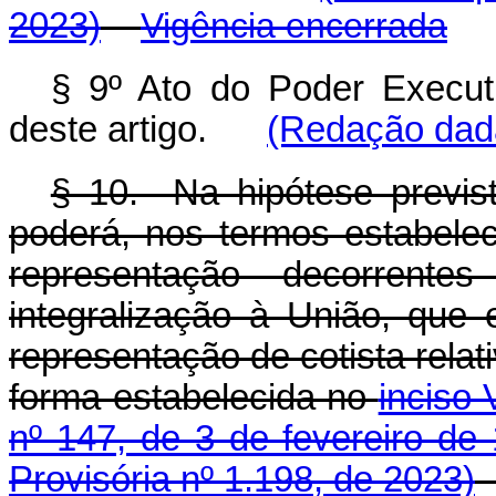
2023)
Vigência encerrada
§ 9º Ato do Poder Executi
deste artigo.
(Redação dada
§ 10. Na hipótese previs
poderá, nos termos estabeleci
representação decorrente
integralização à União, que 
representação de cotista relati
forma estabelecida no
inciso 
nº 147, de 3 de fevereiro de
Provisória nº 1.198, de 2023)