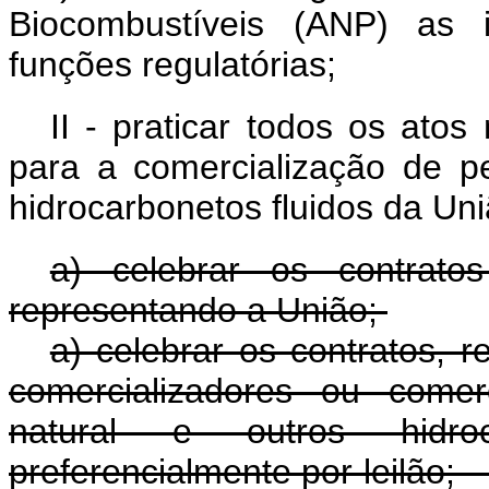
Biocombustíveis (ANP) as 
funções regulatórias;
II - praticar todos os ato
para a comercialização de pe
hidrocarbonetos fluidos da Un
a) celebrar os contrato
representando a União;
a) celebrar os contratos, 
comercializadores ou comerc
natural e outros hidro
preferencialmente por 