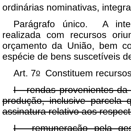
ordinárias nominativas, integ
Parágrafo único. A integ
realizada com recursos ori
orçamento da União, bem co
espécie de bens suscetíveis d
o
Art. 7
Constituem recurso
I - rendas provenientes da
produção, inclusive parcela
assinatura relativo aos respec
I - remuneração pela ges