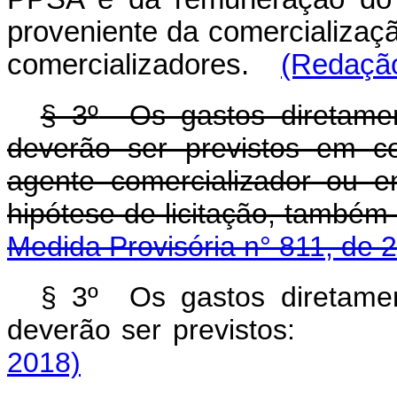
proveniente da comercializaçã
comercializadores.
(Redação
§ 3
º
Os gastos diretament
deverão ser previstos em c
agente comercializador ou 
hipótese de licitação,
Medida Provisória n° 811, de 
§ 3º Os gastos diretamen
deverão ser previst
2018)