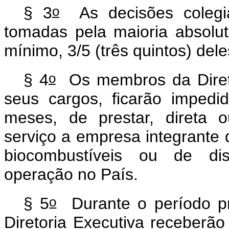
o
§ 3
As decisões colegia
tomadas pela maioria absolu
mínimo, 3/5 (três quintos) del
o
§ 4
Os membros da Direto
seus cargos, ficarão impedi
meses, de prestar, direta o
serviço a empresa integrante d
biocombustíveis ou de dis
operação no País.
o
§ 5
Durante o período pr
Diretoria Executiva receberã