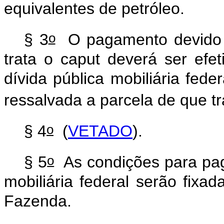
equivalentes de petróleo.
o
§ 3
O pagamento devido p
trata o
caput
deverá ser efet
dívida pública mobiliária fede
ressalvada a parcela de que tr
o
§ 4
(
VETADO
).
o
§ 5
As condições para paga
mobiliária federal serão fixa
Fazenda.