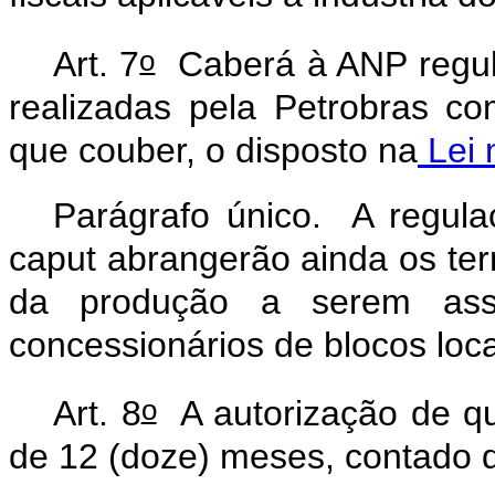
o
Art. 7
Caberá à ANP regular
realizadas pela Petrobras co
que couber, o disposto na
Lei 
Parágrafo único. A regula
caput
abrangerão ainda os ter
da produção a serem ass
concessionários de blocos loca
o
Art. 8
A autorização de que
de 12 (doze) meses, contado d