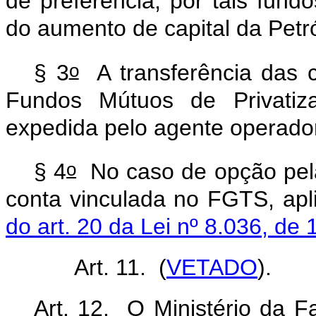
de preferência, por tais fund
do aumento de capital da Pet
o
§ 3
A transferência das 
Fundos Mútuos de Privatiz
expedida pelo agente operad
o
§ 4
No caso de opção pela 
conta vinculada no FGTS, apl
do art. 20 da Lei nº 8.036, de
Art. 11. (
VETADO
).
Art. 12. O Ministério da 