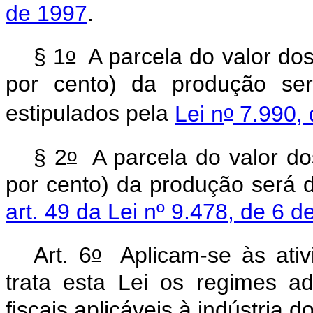
de 1997
.
o
§ 1
A parcela do valor do
por cento) da produção será
o
estipulados pela
Lei n
7.990, 
o
§ 2
A parcela do valor d
por cento) da produção será 
art. 49 da Lei nº 9.478, de 6 
o
Art. 6
Aplicam-se às ativ
trata esta Lei os regimes ad
fiscais aplicáveis à indústria d