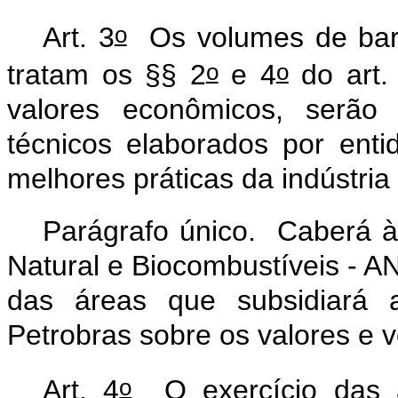
o
Art. 3
Os volumes de barri
o
o
tratam os §§ 2
e 4
do art.
valores econômicos, serão 
técnicos elaborados por enti
melhores práticas da indústria
Parágrafo único. Caberá à
Natural e Biocombustíveis - AN
das áreas que subsidiará
Petrobras sobre os valores e 
o
Art. 4
O exercício das a