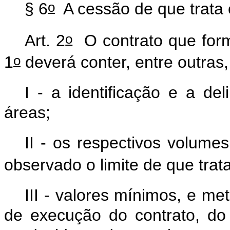
o
§ 6
A cessão de que trata
o
Art. 2
O contrato que forma
o
1
deverá conter, entre outras
I - a identificação e a de
áreas;
II - os respectivos volumes
observado o limite de que trata
III - valores mínimos, e m
de execução do contrato, do