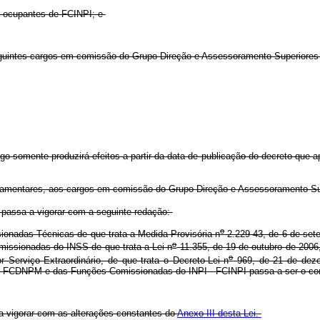
dos ocupantes de FCINPI; e
eguintes cargos em comissão do Grupo-Direção e Assessoramento Superiore
igo somente produzirá efeitos a partir da data de publicação do decreto que 
ulamentares, aos cargos em comissão do Grupo-Direção e Assessoramento Su
 passa a vigorar com a seguinte redação:
o
nadas Técnicas de que trata a Medida Provisória n
2.229-43, de 6 de set
o
issionadas do INSS de que trata a Lei n
11.355, de 19 de outubro de 2006
o
 Serviço Extraordinário, de que trata o Decreto-Lei n
969, de 21 de deze
FCDNPM e das Funções Comissionadas do INPI - FCINPI passa a ser o cons
a vigorar com as alterações constantes do
Anexo III desta Lei.