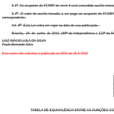
o
§ 1
Ao ocupante de FCINPI de nível 4 será concedido auxílio-morad
o
§ 2
O valor do auxílio-moradia a ser pago ao ocupante de FCINPI
correspondente.
o
Art. 8
Esta Lei entra em vigor na data de sua publicação.
o
o
Brasília, 24 de junho de 2010; 189
da Independência e 122
da Re
LUIZ INÁCIO LULA DA SILVA
Paulo Bernardo Silva
Este texto não substitui o publicado no DOU de 25.6.2010
TABELA DE EQUIVALÊNCIA ENTRE AS FUNÇÕES C