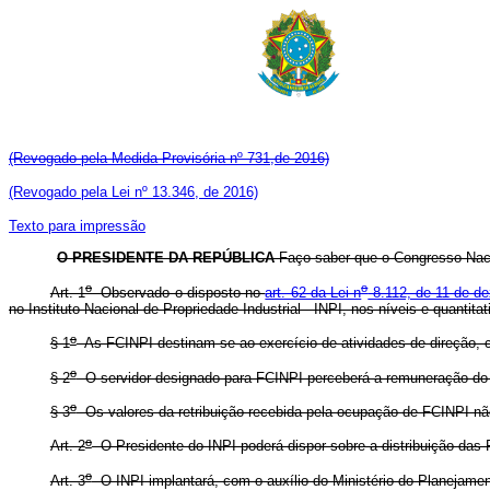
(Revogado pela Medida Provisória nº 731,de 2016)
(Revogado pela Lei nº 13.346, de 2016)
Texto para impressão
O PRESIDENTE DA REPÚBLICA
Faço saber que o Congresso Naci
o
o
Art. 1
Observado o disposto no
art. 62 da Lei n
8.112, de 11 de d
no Instituto Nacional de Propriedade Industrial - INPI, nos níveis e quantit
o
§ 1
As FCINPI destinam-se ao exercício de atividades de direção, 
o
§ 2
O servidor designado para FCINPI perceberá a remuneração do c
o
§ 3
Os valores da retribuição recebida pela ocupação de FCINPI nã
o
Art. 2
O Presidente do INPI poderá dispor sobre a distribuição das 
o
Art. 3
O INPI implantará, com o auxílio do Ministério do Planejame