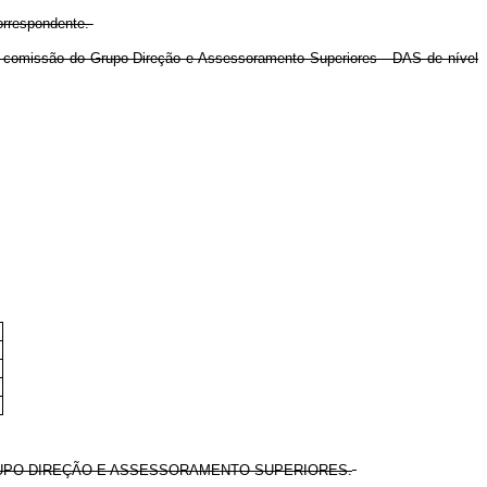
orrespondente.
m comissão do Grupo-Direção e Assessoramento Superiores - DAS de nível
GRUPO-DIREÇÃO E ASSESSORAMENTO SUPERIORES.