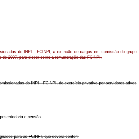
sionadas do INPI - FCINPI, a extinção de cargos em comissão do grupo
o de 2007, para dispor sobre a remuneração das FCINPI.
issionadas do INPI - FCINPI, de exercício privativo por servidores ativos
aposentadoria e pensão.
ignados para as FCINPI, que deverá conter: