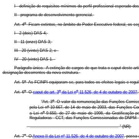
I - definição de requisitos mínimos do perfil profissional esperado 
II - programa de desenvolvimento gerencial.
o
Art. 4
Ficam extintos, no âmbito do Poder Executivo federal, os s
I - 2 (dois) DAS-4;
II - 11 (onze) DAS-3;
III - 20 (vinte) DAS-2; e
IV - 20 (vinte) DAS-1.
Parágrafo único. A extinção de cargos de que trata o
caput
deste art
designação decorrentes da nova estrutura.
o
Art. 5
As FCINPI equiparam-se, para todos os efeitos legais e reg
o
o
o
Art. 6
O
caput
do art. 3
da Lei n
11.526, de 4 de outubro de 2007
,
o
“Art. 3
O valor da remuneração das Funções Comissio
o
pela Lei n
10.667, de 14 de maio de 2003, das Funções Com
o
a Lei n
9.650, de 27 de maio de 1998, da Gratificação por
Reguladoras - CCT, das Funções Comissionadas do DNPM - 
....................................................................... ” (NR)
o
Art. 7
O
Anexo II da Lei nº 11.526, de 4 de outubro de 2007
, passa 