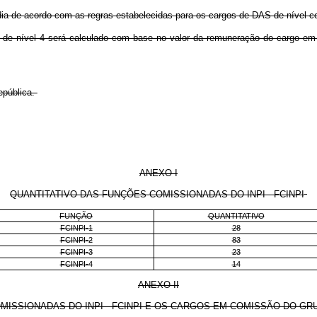
ia de acordo com as regras estabelecidas para os cargos de DAS de nível c
 de nível 4 será calculado com base no valor da remuneração do cargo e
pública.
ANEXO I
QUANTITATIVO DAS FUNÇÕES COMISSIONADAS DO INPI - FCINPI
FUNÇÃO
QUANTITATIVO
FCINPI-1
28
FCINPI-2
83
FCINPI-3
23
FCINPI-4
14
ANEXO II
OMISSIONADAS DO INPI - FCINPI E OS CARGOS EM COMISSÃO DO 