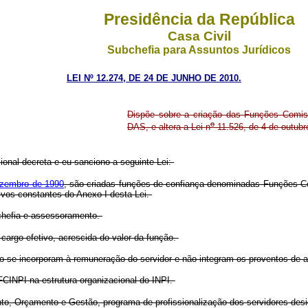
Presidência da República
Casa Civil
Subchefia para Assuntos Jurídicos
LEI Nº 12.274, DE 24 DE JUNHO DE 2010.
Dispõe sobre a criação das Funções Comis
o
DAS, e altera a Lei n
11.526, de 4 de outubr
onal decreta e eu sanciono a seguinte Lei:
ezembro de 1990
, são criadas funções de confiança denominadas Funções Com
ativos constantes do Anexo I desta Lei.
chefia e assessoramento.
argo efetivo, acrescida do valor da função.
o se incorporam à remuneração do servidor e não integram os proventos de 
FCINPI na estrutura organizacional do INPI.
nto, Orçamento e Gestão, programa de profissionalização dos servidores des