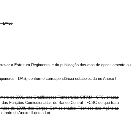
s - DAS:
aprovar a Estrutura Regimental e da publicação dos atos de apostilamento ou
periores - DAS, conforme correspondência estabelecida no Anexo II.
embro de 2001, das Gratificações Temporárias SIPAM - GTS, criadas
, das Funções Comissionadas do Banco Central - FCBC de que trata
mbro de 1938, dos Cargos Comissionados Técnicos das Agências
tante do Anexo II desta Lei.