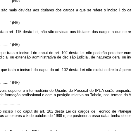
...........” (NR)
são mais devidas aos titulares dos cargos a que se refere o inciso I do
ca
...........” (NR)
a o art. 115 desta Lei, não são devidas aos titulares dos cargos a que se re
...........” (NR)
que trata o inciso I do
caput
do art. 102 desta Lei não poderão perceber cu
icial ou extensão administrativa de decisão judicial, de natureza geral ou in
 que trata o inciso I do
caput
do art. 102 desta Lei não exclui o direito à pe
...........” (NR)
níveis superior e intermediário do Quadro de Pessoal do IPEA serão enquad
de formação profissional e com a posição relativa na Tabela, nos termos do 
..................
o inciso I do
caput
do art. 102 desta Lei os cargos de Técnico de Planejam
ias anteriores a 5 de outubro de 1988 e, se posterior a essa data, tenha dec
..................