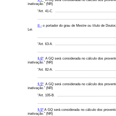
inativação.”
(NR)
“Art. 41-C. ..........................................................
...........................................................................
II -
o portador do grau de Mestre ou título de Douto
Lei.
........................................................................
“Art. 63-A. ..........................................................
...........................................................................
§ 6º
A GQ será considerada no cálculo dos proventos
inativação.”
(NR)
“Art. 82-A. ..........................................................
...........................................................................
§ 5º
A GQ será considerada no cálculo dos proventos
inativação.”
(NR)
“Art. 105-B. .........................................................
...........................................................................
§ 5º
A GQ será considerada no cálculo dos proventos
inativação.” (NR)