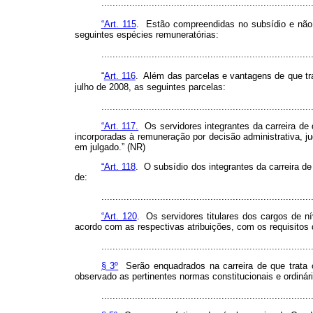
.........................................................................
“Art. 115
. Estão compreendidas no subsídio e não 
seguintes espécies remuneratórias:
.........................................................................
“
Art. 116
. Além das parcelas e vantagens de que trat
julho de 2008, as seguintes parcelas:
.........................................................................
“Art. 117.
Os servidores integrantes da carreira de 
incorporadas à remuneração por decisão administrativa, jud
em julgado.” (NR)
“Art. 118
. O subsídio dos integrantes da carreira de
de:
.........................................................................
“Art. 120
. Os servidores titulares dos cargos de 
acordo com as respectivas atribuições, com os requisitos 
...........................................................................
§ 3º
Serão enquadrados na carreira de que trata 
observado as pertinentes normas constitucionais e ordinár
...........................................................................