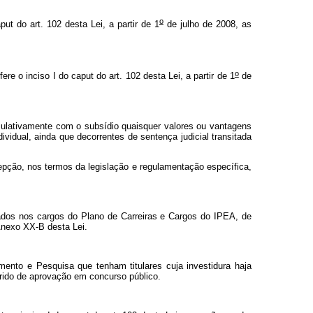
o
put
do art. 102 desta Lei, a partir de 1
de julho de 2008, as
o
fere o inciso I do
caput
do art. 102 desta Lei, a partir de 1
de
mulativamente com o subsídio quaisquer valores ou vantagens
dividual, ainda que decorrentes de sentença judicial transitada
rcepção, nos termos da legislação e regulamentação específica,
rados nos cargos do Plano de Carreiras e Cargos do IPEA, de
Anexo XX-B desta Lei.
ento e Pesquisa que tenham titulares cuja investidura haja
orrido de aprovação em concurso público.