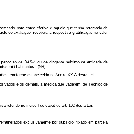
 nomeado para cargo efetivo e aquele que tenha retornado de
 de avaliação, receberá a respectiva gratificação no valor
superior ao de DAS-4 ou de dirigente máximo de entidade da
ntos mil) habitantes.” (NR)
drões, conforme estabelecido no Anexo XX-A desta Lei.
os vagos e os demais, à medida que vagarem, de Técnico de
sa referido no inciso I do
caput
do art. 102 desta Lei:
remunerados exclusivamente por subsídio, fixado em parcela