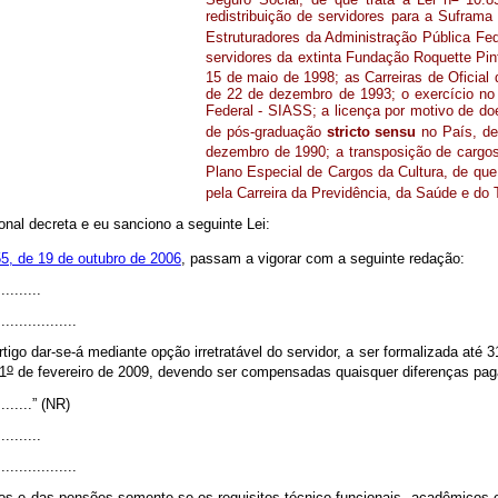
redistribuição de servidores para a Sufram
Estruturadores da Administração Pública Fed
servidores da extinta Fundação Roquette Pint
15 de maio de 1998; as Carreiras de Oficial 
de 22 de dezembro de 1993; o exercício no
Federal - SIASS; a licença por motivo de d
de pós-graduação
stricto sensu
no País, de 
dezembro de 1990; a transposição de cargos
Plano Especial de Cargos da Cultura, de que 
pela Carreira da Previdência, da Saúde e do T
nal decreta e eu sanciono a seguinte Lei:
5, de 19 de outubro de 2006
, passam a vigorar com a seguinte redação:
.........
..................
tigo dar-se-á mediante opção irretratável do servidor, a ser formalizada até
o
 1
de fevereiro de 2009, devendo ser compensadas quaisquer diferenças pag
...........” (NR)
.........
..................
 e das pensões somente se os requisitos técnico-funcionais, acadêmicos e 