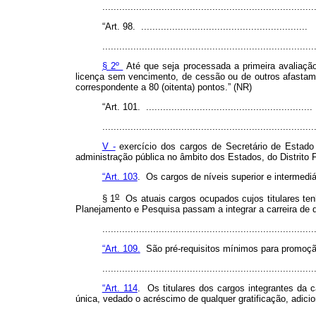
.........................................................................
“Art. 98. ...........................................................
...........................................................................
§ 2º
Até que seja processada a primeira avaliação
licença sem vencimento, de cessão ou de outros afastam
correspondente a 80 (oitenta) pontos.” (NR)
“Art. 101. ...........................................................
...........................................................................
V -
exercício dos cargos de Secretário de Estado 
administração pública no âmbito dos Estados, do Distrito F
“Art. 103
. Os cargos de níveis superior e intermed
o
§ 1
Os atuais cargos ocupados cujos titulares te
Planejamento e Pesquisa passam a integrar a carreira de q
.........................................................................
“Art. 109.
São pré-requisitos mínimos para promoção 
.........................................................................
“Art. 114
. Os titulares dos cargos integrantes da c
única, vedado o acréscimo de qualquer gratificação, adici