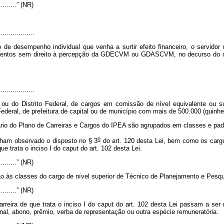
...........” (NR)
..................
 de desempenho individual que venha a surtir efeito financeiro, o servidor
entos sem direito à percepção da GDECVM ou GDASCVM, no decurso do ciclo
..................
ou do Distrito Federal, de cargos em comissão de nível equivalente ou 
ederal, de prefeitura de capital ou de município com mais de 500.000 (quinhe
iário do Plano de Carreiras e Cargos do IPEA são agrupados em classes e pa
o
nham observado o disposto no § 3
do art. 120 desta Lei, bem como os carg
ue trata o inciso I do
caput
do art. 102 desta Lei.
...........” (NR)
às classes do cargo de nível superior de Técnico de Planejamento e Pesqui
...........” (NR)
arreira de que trata o inciso I do
caput
do art. 102 desta Lei passam a ser 
onal, abono, prêmio, verba de representação ou outra espécie remuneratória.