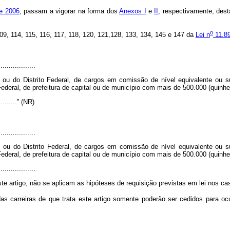
de 2006
, passam a vigorar na forma dos
Anexos I
e
II
, respectivamente, dest
o
 109, 114, 115, 116, 117, 118, 120, 121,128, 133, 134, 145 e 147 da
Lei n
11.89
..................
 ou do Distrito Federal, de cargos em comissão de nível equivalente ou 
ederal, de prefeitura de capital ou de município com mais de 500.000 (quinhe
............” (NR)
..................
 ou do Distrito Federal, de cargos em comissão de nível equivalente ou 
ederal, de prefeitura de capital ou de município com mais de 500.000 (quinhe
..................
te artigo, não se aplicam as hipóteses de requisição previstas em lei nos ca
das carreiras de que trata este artigo somente poderão ser cedidos para 
.