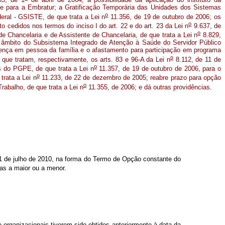
a e para a Embratur; a Gratificação Temporária das Unidades dos Sistemas
o
eral - GSISTE, de que trata a Lei n
11.356, de 19 de outubro de 2006; os
o
o cedidos nos termos do inciso I do art. 22 e do art. 23 da Lei n
9.637, de
o
de Chancelaria e de Assistente de Chancelaria, de que trata a Lei n
8.829,
 âmbito do Subsistema Integrado de Atenção à Saúde do Servidor Público
oença em pessoa da família e o afastamento para participação em programa
o
que tratam, respectivamente, os arts. 83 e 96-A da Lei n
8.112, de 11 de
o
 do PGPE, de que trata a Lei n
11.357, de 19 de outubro de 2006, para o
o
trata a Lei n
11.233, de 22 de dezembro de 2005; reabre prazo para opção
o
rabalho, de que trata a Lei n
11.355, de 2006; e dá outras providências.
 31 de julho de 2010, na forma do Termo de Opção constante do
as a maior ou a menor.
organizacionais tiverem sido obtidos anteriormente à data da