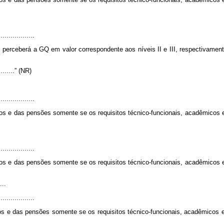
.
..................
r, perceberá a GQ em valor correspondente aos níveis II e III, respectivame
...........” (NR)
.
..................
 e das pensões somente se os requisitos técnico-funcionais, acadêmicos e 
.
..................
 e das pensões somente se os requisitos técnico-funcionais, acadêmicos e 
...
..................
 e das pensões somente se os requisitos técnico-funcionais, acadêmicos e 