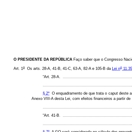
O
PRESIDENTE
DA
REPÚBLICA
Faço saber que o Congresso Nacio
o
o
Art. 1
Os arts.
28-A, 41-B, 41-C, 63-A, 82-A e 105-B da
Lei n
11.35
“Art. 28-A. ...........................................................
...........................................................................
§ 2º
O enquadramento de que trata o
caput
deste ar
Anexo VIII-A desta Lei, com efeitos financeiros a partir de
........................................................................
“Art. 41-B. ...........................................................
...........................................................................
§ 7º
A GQ será considerada no cálculo dos proventos