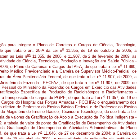
ção para integrar o Plano de Carreiras e Cargos de Ciência, Tecnologia,
o
 que trata o art. 28-A da Lei n
11.355, de 19 de outubro de 2006; a
os
ratam as Leis n
11.355, de 2006, e 11.907, de 2 de fevereiro de 2009; as
tividade de Ciência, Tecnologia, Produção e Inovação em Saúde Pública -
o
006; o Plano de Carreiras e Cargos do IPEA, de que trata a Lei n
11.890,
rito Médico Previdenciário e a Carreira de Supervisor Médico-Pericial, de
o
as da Área Penitenciária Federal, de que trata a Lei n
11.907, de 2009; a
o
Ministério da Fazenda - PECFAZ, de que trata a Lei n
11.907, de 2009, de
e Pessoal do Ministério da Fazenda; os Cargos em Exercício das Atividades
tificação Específica de Produção de Radioisótopos e Radiofármacos -
o
 a transposição de cargos do PGPE, de que trata a Lei n
11.357, de 19 de
s e Cargos do Hospital das Forças Armadas - PCCHFA; o enquadramento dos
to efetivo de Professor do Ensino Básico Federal e de Professor do Ensino
a de Magistério do Ensino Básico, Técnico e Tecnológico, de que trata a Lei
a de valores da Gratificação de Apoio à Execução da Política Indigenista -
; a tabela de valor do ponto da Gratificação de Desempenho de Atividades
 Gratificação de Desempenho de Atividades Administrativas do Plano
o
de que trata a Lei n
11.046, de 27 de dezembro de 2004; a Carreira do
o
5, de 1
de abril de 2004; a possibilidade da aplicação do instituto da