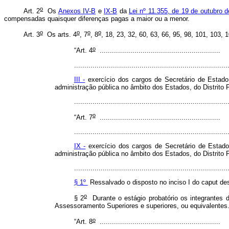
o
Art. 2
Os
Anexos IV-B
e
IX-B
da
Lei nº 11.355, de 19 de outubro 
compensadas quaisquer diferenças pagas a maior ou a menor.
o
o
o
o
Art.
3
Os arts.
4
, 7
, 8
, 18, 23, 32, 60, 63, 66, 95, 98, 101, 103,
o
“Art. 4
...........................................................
...........................................................................
III -
exercício dos cargos de Secretário de Estado
administração pública no âmbito dos Estados, do Distrito F
........................................................................
o
“Art. 7
...........................................................
...........................................................................
IX -
exercício dos cargos de Secretário de Estado
administração pública no âmbito dos Estados, do Distrito F
...........................................................................
§ 1º
Ressalvado o disposto no inciso I do
caput
des
o
§ 2
Durante o estágio probatório os integrantes 
Assessoramento Superiores e superiores, ou equivalentes
o
“Art. 8
...........................................................