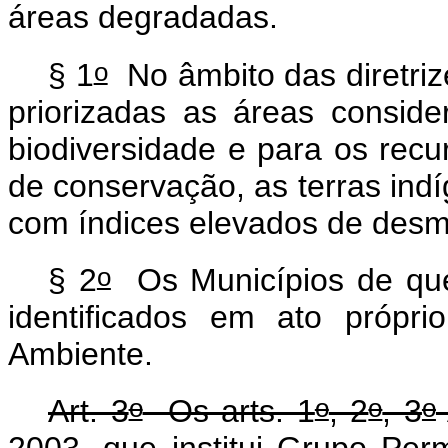
áreas degradadas.
o
§ 1
No âmbito das diretriz
priorizadas as áreas consid
biodiversidade e para os recu
de conservação, as terras ind
com índices elevados de des
o
§ 2
Os Municípios de que
identificados em ato própr
Ambiente.
o
o
o
o
Art. 3
Os arts. 1
, 2
, 3