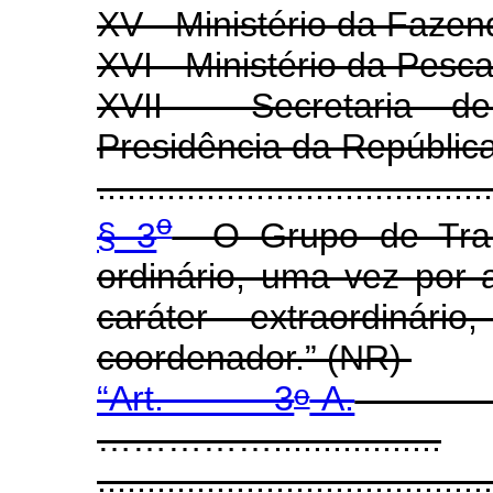
XV - Ministério da Fazen
XVI - Ministério da Pesca
XVII - Secretaria de
Presidência da Repúbli
.......................................
o
§ 3
O Grupo de Trabal
ordinário, uma vez por
caráter extraordinár
coordenador.”
(NR)
o
“Art. 3
-A.
.........
…………….................
.......................................