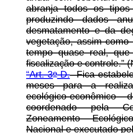
abranja todos os tipos
produzindo dados anu
desmatamento e da degr
vegetação, assim como
tempo quase real, que 
fiscalização e controle
.”
(
o
“Art. 3
-D.
Fica estabel
meses para a realiz
ecológico-econômico
coordenado pela C
Zoneamento Ecológic
Nacional e executado pel