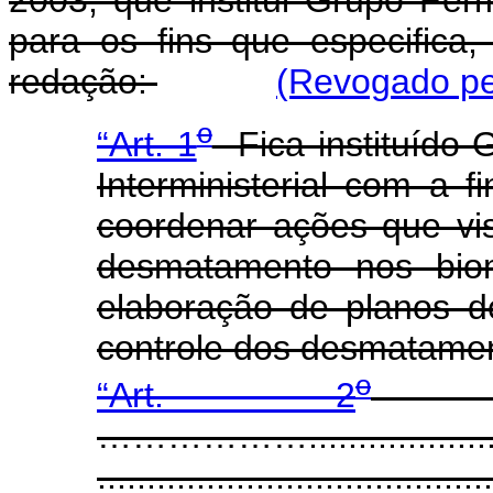
2003, que institui Grupo Perm
para os fins que especifica
redação:
(Revogado pe
o
“Art. 1
Fica instituído 
Interministerial com a 
coordenar ações que vi
desmatamento nos biom
elaboração de planos 
controle dos desmatame
o
“Art. 2
.....
………………......................
........................................