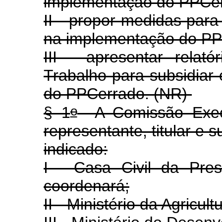
implementação do PPCer
II - propor medidas para
na implementação do PP
III - apresentar relat
Trabalho para subsidiar
do PPCerrado. (NR)
o
§ 1
A Comissão Execu
representante, titular e 
indicado:
I - Casa Civil da Pre
coordenará;
II - Ministério da Agricu