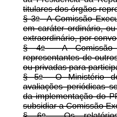
titulares dos órgãos rep
o
§ 3
A Comissão Executi
em caráter ordinário, o
extraordinário, por con
o
§ 4
A Comissão Ex
representantes de outro
ou privadas para partici
o
§ 5
O Ministério do
avaliações periódicas s
da implementação do PP
subsidiar a Comissão Ex
o
§ 6
Os relatório