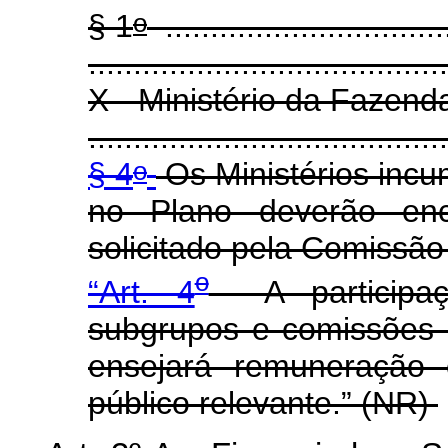
o
§ 1
................................
........................................
X - Ministério da Fazend
.......................................
o
§ 4
Os Ministérios incu
no Plano deverão enca
solicitado pela Comissão
o
“Art. 4
A participaç
subgrupos e comissões 
ensejará remuneração 
público relevante.” (NR)