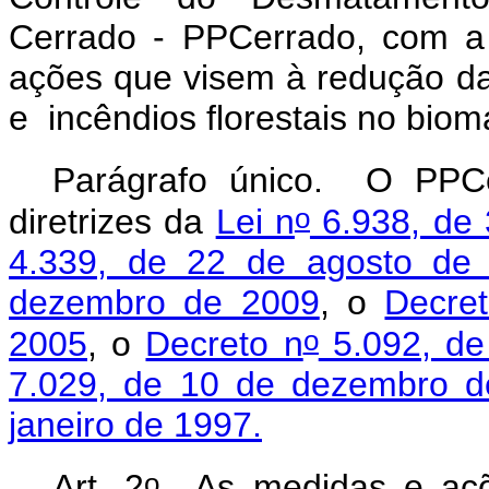
Cerrado - PPCerrado, com a
ações que visem à redução d
e incêndios florestais no bio
Parágrafo único. O PPCe
o
diretrizes da
Lei n
6.938, de 
4.339, de 22 de agosto de
dezembro de 2009
, o
Decre
o
2005
, o
Decreto n
5.092, de
7.029, de 10 de dezembro 
janeiro de 1997.
o
Art. 2
As medidas e açõe