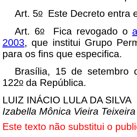
o
Art. 5
Este Decreto entra e
o
Art. 6
Fica revogado o
a
2003
, que institui Grupo Per
para os fins que especifica.
Brasília, 15 de setembro
o
122
da República.
LUIZ INÁCIO LULA DA SILVA
Izabella Mônica Vieira Teixeira
Este texto não substitui o pu