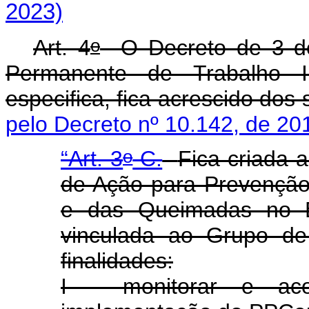
2023)
o
Art. 4
O Decreto de 3 de 
Permanente de Trabalho In
especifica, fica acrescido dos 
pelo Decreto nº 10.142, de 20
o
“Art. 3
-C.
Fica criada 
de Ação para Prevençã
e das Queimadas no B
vinculada ao Grupo de
finalidades:
I - monitorar e aco