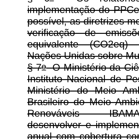
implementação do PPCe
possível, as diretrizes m
verificação de emiss
equivalente (CO2eq)
Nações Unidas sobre Mu
o
§ 7
O Ministério da Ciê
Instituto Nacional de P
Ministério do Meio Amb
Brasileiro do Meio Amb
Renováveis - IBAMA,
desenvolver e implemen
anual com cobertura c