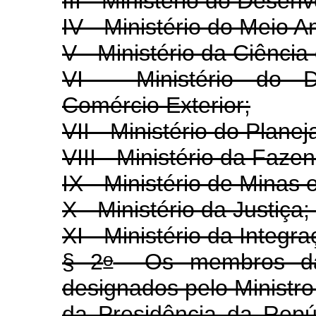
III - Ministério do Desen
IV - Ministério do Meio A
V - Ministério da Ciência
VI - Ministério do De
Comércio Exterior;
VII - Ministério do Plan
VIII - Ministério da Faze
IX - Ministério de Minas 
X - Ministério da Justiça;
XI - Ministério da Integr
o
§ 2
Os membros da 
designados pelo Ministro
da Presidência da Repú