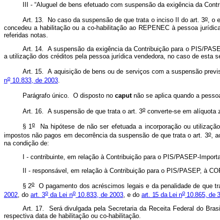
III - “Aluguel de bens efetuado com suspensão da exigência da Cont
o
Art. 13. No caso da suspensão de que trata o inciso II do art. 3
, o 
concedeu a habilitação ou a co-habilitação ao REPENEC à pessoa jurídica
referidas notas.
Art. 14. A suspensão da exigência da Contribuição para o PIS/PAS
a utilização dos créditos pela pessoa jurídica vendedora, no caso de esta 
Art. 15. A aquisição de bens ou de serviços com a suspensão previ
o
n
10.833, de 2003
.
Parágrafo único. O disposto no
caput
não se aplica quando a pessoa 
o
Art. 16. A suspensão de que trata o art. 3
converte-se em alíquota ze
o
§ 1
Na hipótese de não ser efetuada a incorporação ou utilizaçã
o
impostos não pagos em decorrência da suspensão de que trata o art. 3
, a
na condição de:
I - contribuinte, em relação à Contribuição para o PIS/PASEP-Impor
II - responsável, em relação à Contribuição para o PIS/PASEP, à CO
o
§ 2
O pagamento dos acréscimos legais e da penalidade de que tra
o
o
o
2002
, do
art. 3
da Lei n
10.833, de 2003
, e do
art. 15 da Lei n
10.865, de 3
Art. 17. Será divulgada pela Secretaria da Receita Federal do Bras
respectiva data de habilitação ou co-habilitação.