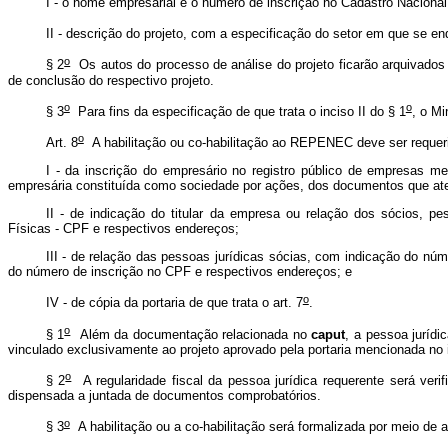
I - o nome empresarial e o número de inscrição no Cadastro Nacional
II - descrição do projeto, com a especificação do setor em que se enq
o
§ 2
Os autos do processo de análise do projeto ficarão arquivados e
de conclusão do respectivo projeto.
o
o
§ 3
Para fins da especificação de que trata o inciso II do § 1
, o Mi
o
Art. 8
A habilitação ou co-habilitação ao REPENEC deve ser requerid
I - da inscrição do empresário no registro público de empresas 
empresária constituída como sociedade por ações, dos documentos que at
II - de indicação do titular da empresa ou relação dos sócios, 
Físicas - CPF e respectivos endereços;
III - de relação das pessoas jurídicas sócias, com indicação do nú
do número de inscrição no CPF e respectivos endereços; e
o
IV - de cópia da portaria de que trata o art. 7
.
o
§ 1
Além da documentação relacionada no
caput
, a pessoa jurídi
vinculado exclusivamente ao projeto aprovado pela portaria mencionada no 
o
§ 2
A regularidade fiscal da pessoa jurídica requerente será veri
dispensada a juntada de documentos comprobatórios.
o
§ 3
A habilitação ou a co-habilitação será formalizada por meio de at