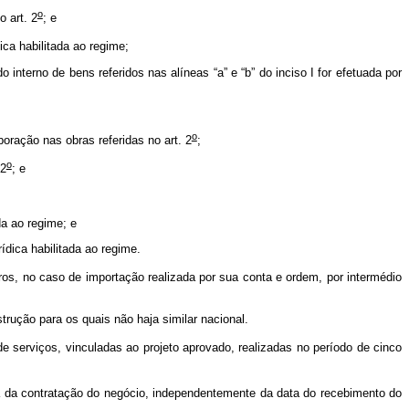
o
o art. 2
; e
ica habilitada ao regime;
 interno de bens referidos nas alíneas “a” e “b” do inciso I for efetuada por
o
oração nas obras referidas no art. 2
;
o
 2
; e
da ao regime; e
ídica habilitada ao regime.
eiros, no caso de importação realizada por sua conta e ordem, por intermédio
rução para os quais não haja similar nacional.
 serviços, vinculadas ao projeto aprovado, realizadas no período de cinco
 da contratação do negócio, independentemente da data do recebimento do