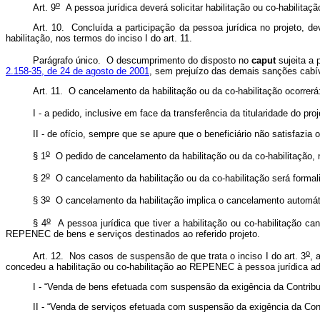
o
Art. 9
A pessoa jurídica deverá solicitar habilitação ou co-habilitaç
Art. 10. Concluída a participação da pessoa jurídica no projeto, de
habilitação, nos termos do inciso I do art. 11.
Parágrafo único. O descumprimento do disposto no
caput
sujeita a 
2.158-35, de 24 de agosto de 2001
, sem prejuízo das demais sanções cabí
Art. 11. O cancelamento da habilitação ou da co-habilitação ocorrerá
I - a pedido, inclusive em face da transferência da titularidade do proj
II - de ofício, sempre que se apure que o beneficiário não satisfazia
o
§ 1
O pedido de cancelamento da habilitação ou da co-habilitação, n
o
§ 2
O cancelamento da habilitação ou da co-habilitação será formaliz
o
§ 3
O cancelamento da habilitação implica o cancelamento automáti
o
§ 4
A pessoa jurídica que tiver a habilitação ou co-habilitação ca
REPENEC de bens e serviços destinados ao referido projeto.
o
Art. 12. Nos casos de suspensão de que trata o inciso I do art. 3
, 
concedeu a habilitação ou co-habilitação ao REPENEC à pessoa jurídica ad
I - “Venda de bens efetuada com suspensão da exigência da Contrib
II - “Venda de serviços efetuada com suspensão da exigência da Con