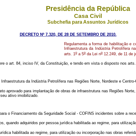
Presidência da República
Casa Civil
Subchefia para Assuntos Jurídicos
DECRETO Nº 7.320, DE 28 DE SETEMBRO DE 2010.
Regulamenta a forma de habilitação e c
Infraestrutura da Indústria Petrolífer
o
o
o
arts. 1
a 5
da Lei n
12.249, de 11 de 
re o art. 84, inciso IV, da Constituição, e tendo em vista o disposto nos arts.
nfraestrutura da Indústria Petrolífera nas Regiões Norte, Nordeste e Centr
o aprovado para implantação de obras de infraestrutura nas Regiões Norte, 
 seu ativo imobilizado.
para o Financiamento da Seguridade Social - COFINS incidentes sobre a receit
 quando adquiridos por pessoa jurídica habilitada ao regime, para utilização
ídica habilitada ao regime, para utilização ou incorporação nas obras referida