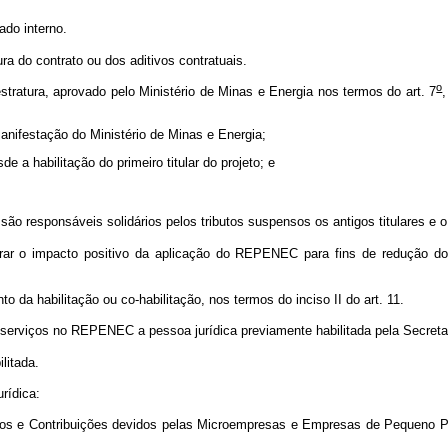
ado interno.
a do contrato ou dos aditivos contratuais.
o
estratura, aprovado pelo Ministério de Minas e Energia nos termos do art. 7
manifestação do Ministério de Minas e Energia;
de a habilitação do primeiro titular do projeto; e
 são responsáveis solidários pelos tributos suspensos os antigos titulares e o 
ar o impacto positivo da aplicação do REPENEC para fins de redução do 
o da habilitação ou co-habilitação, nos termos do inciso II do art. 11.
erviços no REPENEC a pessoa jurídica previamente habilitada pela Secretar
litada.
rídica:
utos e Contribuições devidos pelas Microempresas e Empresas de Pequeno Po