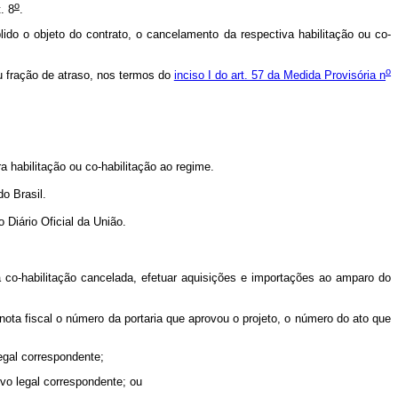
o
. 8
.
lido o objeto do contrato, o cancelamento da respectiva habilitação ou co-
o
ou fração de atraso, nos termos do
inciso I do art. 57 da Medida Provisória n
ra habilitação ou co-habilitação ao regime.
do Brasil.
 Diário Oficial da União.
à co-habilitação cancelada, efetuar aquisições e importações ao amparo do
nota fiscal o número da portaria que aprovou o projeto, o número do ato que
egal correspondente;
vo legal correspondente; ou