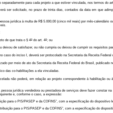
ão separadamente para cada projeto a que estiver vinculada, nos termos do art
verá ser solicitado, no prazo de trinta dias, contados da data em que adimp
pessoa jurídica à multa de R$ 5.000,00 (cinco mil reais) por mês-calendário 
veis.
:
o
o
eto de que trata o § 4
do art. 4
; ou
 ou deixou de satisfazer, ou não cumpria ou deixou de cumprir os requisitos pa
o caso do inciso I, deverá ser protocolado na Secretaria da Receita Federal 
ado por meio de ato da Secretaria da Receita Federal do Brasil, publicado no
co das co-habilitações a ela vinculadas.
ncelada não poderá, em relação ao projeto correspondente à habilitação ou 
a pessoa jurídica vendedora ou prestadora de serviços deve fazer constar na 
quirente e, conforme o caso, a expressão:
uição para o PIS/PASEP e da COFINS”, com a especificação do dispositivo l
tribuição para o PIS/PASEP e da COFINS”, com a especificação do dispositi