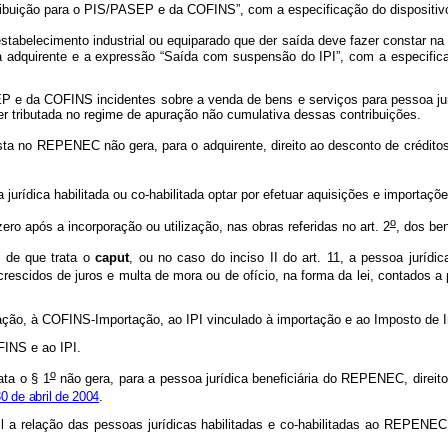
ribuição para o PIS/PASEP e da COFINS”, com a especificação do dispositiv
estabelecimento industrial ou equiparado que der saída deve fazer constar na
 adquirente e a expressão “Saída com suspensão do IPI”, com a especificaç
EP e da COFINS incidentes sobre a venda de bens e serviços para pessoa ju
ser tributada no regime de apuração não cumulativa dessas contribuições.
sta no REPENEC não gera, para o adquirente, direito ao desconto de crédit
jurídica habilitada ou co-habilitada optar por efetuar aquisições e importa
o
ro após a incorporação ou utilização, nas obras referidas no art. 2
, dos be
o de que trata o
caput
, ou no caso do inciso II do art. 11, a pessoa juríd
crescidos de juros e multa de mora ou de ofício, na forma da lei, contados a 
tação, à COFINS-Importação, ao IPI vinculado à importação e ao Imposto de 
FINS e ao IPI.
o
ta o § 1
não gera, para a pessoa jurídica beneficiária do REPENEC, direit
0 de abril de 2004
.
il a relação das pessoas jurídicas habilitadas e co-habilitadas ao REPENEC,