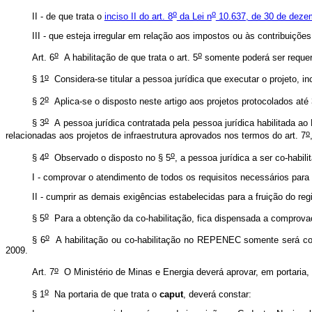
o
o
II - de que trata o
inciso II do art. 8
da Lei n
10.637, de 30 de deze
III - que esteja irregular em relação aos impostos ou às contribuiçõe
o
o
Art. 6
A habilitação de que trata o art. 5
somente poderá ser requerid
o
§ 1
Considera-se titular a pessoa jurídica que executar o projeto, in
o
§ 2
Aplica-se o disposto neste artigo aos projetos protocolados at
o
§ 3
A pessoa jurídica contratada pela pessoa jurídica habilitada a
o
relacionadas aos projetos de infraestrutura aprovados nos termos do art. 7
o
o
§ 4
Observado o disposto no § 5
, a pessoa jurídica a ser co-habili
I - comprovar o atendimento de todos os requisitos necessários par
II - cumprir as demais exigências estabelecidas para a fruição do re
o
§ 5
Para a obtenção da co-habilitação, fica dispensada a comprovaçã
o
§ 6
A habilitação ou co-habilitação no REPENEC somente será conce
2009.
o
Art. 7
O Ministério de Minas e Energia deverá aprovar, em portaria,
o
§ 1
Na portaria de que trata o
caput
, deverá constar: