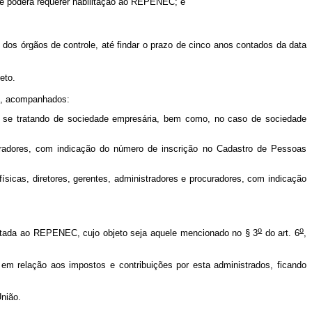
que poderá requerer habilitação ao REPENEC; e
 dos órgãos de controle, até findar o prazo de cinco anos contados da data
jeto.
os, acompanhados:
em se tratando de sociedade empresária, bem como, no caso de sociedade
curadores, com indicação do número de inscrição no Cadastro de Pessoas
sicas, diretores, gerentes, administradores e procuradores, com indicação
o
o
bilitada ao REPENEC, cujo objeto seja aquele mencionado no § 3
do art. 6
,
, em relação aos impostos e contribuições por esta administrados, ficando
União.