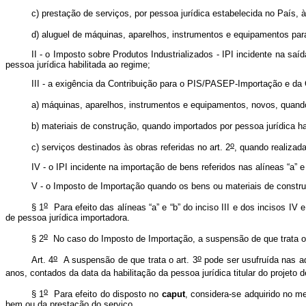
c) prestação de serviços, por pessoa jurídica estabelecida no País, à
d) aluguel de máquinas, aparelhos, instrumentos e equipamentos para 
II - o Imposto sobre Produtos Industrializados - IPI incidente na saí
pessoa jurídica habilitada ao regime;
III - a exigência da Contribuição para o PIS/PASEP-Importação e da
a) máquinas, aparelhos, instrumentos e equipamentos, novos, quando i
b) materiais de construção, quando importados por pessoa jurídica hab
o
c) serviços destinados às obras referidas no art. 2
, quando realizada
IV - o IPI incidente na importação de bens referidos nas alíneas “a” e
V - o Imposto de Importação quando os bens ou materiais de construçã
o
§ 1
Para efeito das alíneas “a” e “b” do inciso III e dos incisos IV
de pessoa jurídica importadora.
o
§ 2
No caso do Imposto de Importação, a suspensão de que trata o i
o
o
Art. 4
A suspensão de que trata o art. 3
pode ser usufruída nas aq
anos, contados da data da habilitação da pessoa jurídica titular do projeto d
o
§ 1
Para efeito do disposto no
caput
, considera-se adquirido no me
bem ou da prestação do serviço.