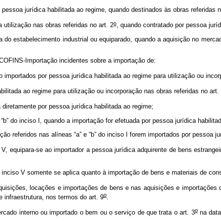
 pessoa jurídica habilitada ao regime, quando destinados às obras referidas n
o
utilização nas obras referidas no art. 2
, quando contratado por pessoa juríd
da do estabelecimento industrial ou equiparado, quando a aquisição no mercado
 COFINS-Importação incidentes sobre a importação de:
mportados por pessoa jurídica habilitada ao regime para utilização ou incorp
ilitada ao regime para utilização ou incorporação nas obras referidas no art.
 diretamente por pessoa jurídica habilitada ao regime;
 “b” do inciso I, quando a importação for efetuada por pessoa jurídica habilita
o referidos nas alíneas “a” e “b” do inciso I forem importados por pessoa jur
 e V, equipara-se ao importador a pessoa jurídica adquirente de bens estrang
nciso V somente se aplica quanto à importação de bens e materiais de const
uisições, locações e importações de bens e nas aquisições e importações de
o
e infraestrutura, nos termos do art. 9
.
o
rcado interno ou importado o bem ou o serviço de que trata o art. 3
na data