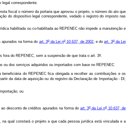
o legal correspondente.
 nota fiscal o número da portaria que aprovou o projeto, o número do ato que
ão do dispositivo legal correspondente, vedado o registro do imposto nas
rídica habilitada ou co-habilitada ao REPENEC não impede a manutenção e
o
o
o
os apurados na forma do
art. 3
da Lei n
10.637, de 2002
, e do
art. 3
da Lei
o
ções fora do REPENEC, sem a suspensão de que trata o art. 3
.
ns ou dos serviços adquiridos ou importados com base no REPENEC.
ica beneficiária do REPENEC fica obrigada a recolher as contribuições e os
partir da data de aquisição ou do registro da Declaração de Importação - DI,
Importação; ou
o
o
o ao desconto de créditos apurados na forma do
art. 3
da Lei n
10.637, de
 na qual constará o projeto a que cada pessoa jurídica está vinculada e a