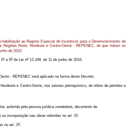
o-habilitação ao Regime Especial de Incentivos para o Desenvolvimento de
a nas Regiões Norte, Nordeste e Centro-Oeste - REPENEC, de que tratam os
junho de 2010.
o
o
o
 1
a 5
da Lei n
12.249, de 11 de junho de 2010,
o-Oeste - REPENEC será aplicado na forma deste Decreto.
Nordeste e Centro-Oeste, nos setores petroquímico, de refino de petróleo e
a, auferida pela pessoa jurídica vendedora, decorrente de:
o
 ou incorporação nas obras referidas no art. 2
;
o
s no art. 2
;