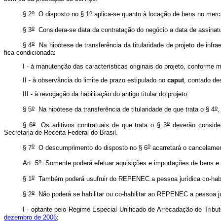
o
o
§ 2
O disposto no § 1
aplica-se quanto à locação de bens no merc
o
§ 3
Considera-se data da contratação do negócio a data de assinatur
o
§ 4
Na hipótese de transferência da titularidade de projeto de infra
fica condicionada:
I - à manutenção das características originais do projeto, conforme 
II - à observância do limite de prazo estipulado no
caput
, contado des
III - à revogação da habilitação do antigo titular do projeto.
o
o
§ 5
Na hipótese da transferência de titularidade de que trata o § 4
,
o
o
§ 6
Os aditivos contratuais de que trata o § 3
deverão consider
Secretaria de Receita Federal do Brasil.
o
o
§ 7
O descumprimento do disposto no § 6
acarretará o cancelament
o
Art. 5
Somente poderá efetuar aquisições e importações de bens e s
o
§ 1
Também poderá usufruir do REPENEC a pessoa jurídica co-habi
o
§ 2
Não poderá se habilitar ou co-habilitar ao REPENEC a pessoa ju
I - optante pelo Regime Especial Unificado de Arrecadação de Trib
dezembro de 2006
;