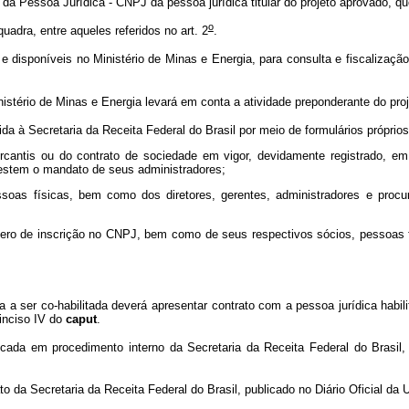
 da Pessoa Jurídica - CNPJ da pessoa jurídica titular do projeto aprovado, 
o
uadra, entre aqueles referidos no art. 2
.
 disponíveis no Ministério de Minas e Energia, para consulta e fiscalização
nistério de Minas e Energia levará em conta a atividade preponderante do pro
a à Secretaria da Receita Federal do Brasil por meio de formulários própri
mercantis ou do contrato de sociedade em vigor, devidamente registrado, 
estem o mandato de seus administradores;
pessoas físicas, bem como dos diretores, gerentes, administradores e pro
mero de inscrição no CNPJ, bem como de seus respectivos sócios, pessoas fí
ca a ser co-habilitada deverá apresentar contrato com a pessoa jurídica ha
inciso IV do
caput
.
ficada em procedimento interno da Secretaria da Receita Federal do Brasil
o da Secretaria da Receita Federal do Brasil, publicado no Diário Oficial da 