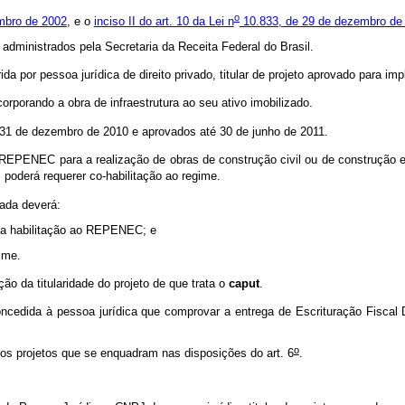
o
mbro de 2002
, e o
inciso II do art. 10 da Lei n
10.833, de 29 de dezembro de
s administrados pela Secretaria da Receita Federal do Brasil.
a por pessoa jurídica de direito privado, titular de projeto aprovado para imp
corporando a obra de infraestrutura ao seu ativo imobilizado.
é 31 de dezembro de 2010 e aprovados até 30 de junho de 2011.
o REPENEC para a realização de obras de construção civil ou de construção e
, poderá requerer co-habilitação ao regime.
tada deverá:
a a habilitação ao REPENEC; e
gime.
o da titularidade do projeto de que trata o
caput
.
dida à pessoa jurídica que comprovar a entrega de Escrituração Fiscal Di
o
 os projetos que se enquadram nas disposições do art. 6
.