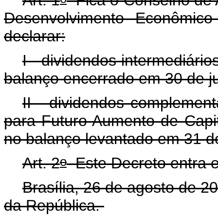
Desenvolvimento Econômico
declarar:
I - dividendos intermediário
balanço encerrado em 30 de j
II - dividendos complemen
para Futuro Aumento de Capita
no balanço levantado em 31 
o
Art. 2
Este Decreto entra e
Brasília, 26 de agosto de 2
da República.