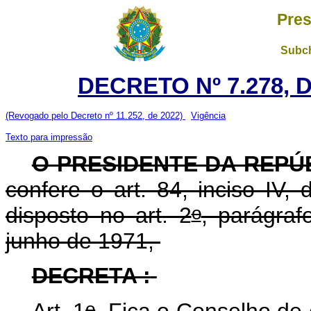
Pres
Subch
DECRETO Nº 7.278, 
(Revogado pelo Decreto nº 11.252, de 2022)
Vigência
Texto para impressão
O PRESIDENTE DA REPÚ
confere o art. 84, inciso IV,
o
disposto no art. 2
, parágraf
junho de 1971,
DECRETA :
o
Art. 1
Fica o Conselho de 