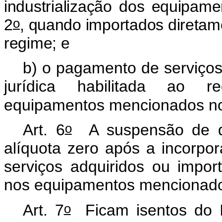
industrialização dos equipa
o
2
, quando importados diretame
regime; e
b) o pagamento de serviços
jurídica habilitada ao 
equipamentos mencionados 
o
Art. 6
A suspensão de qu
alíquota zero após a incorpo
serviços adquiridos ou imp
nos equipamentos mencionad
o
Art. 7
Ficam isentos do I