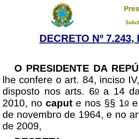
Pres
Subch
DECRETO Nº 7.243, 
O PRESIDENTE DA REPÚ
lhe confere o art. 84, inciso I
o
disposto nos arts. 6
a 14 da
o
2010, no
caput
e nos §§ 1
e
de novembro de 1964, e no art
de 2009,