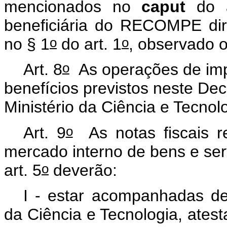
mencionados no
caput
do 
beneficiária do RECOMPE dir
o
o
no § 1
do art. 1
, observado o
o
Art. 8
As operações de imp
benefícios previstos neste Dec
Ministério da Ciência e Tecnol
o
Art. 9
As notas fiscais r
mercado interno de bens e ser
o
art. 5
deverão:
I - estar acompanhadas de
da Ciência e Tecnologia, ates