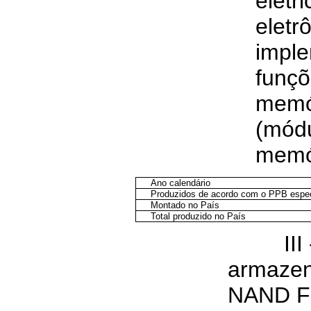
elé
elet
impl
fun
memó
(mó
memó
Ano calendário
Produzidos de acordo com o PPB espec
Montado no País
Total produzido no País
III - 
armazen
NAND Fl