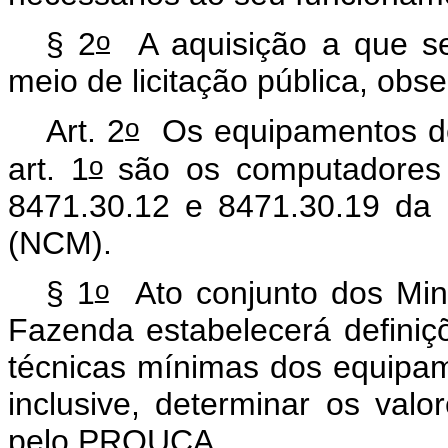
o
§ 2
A aquisição a que s
meio de licitação pública, obs
o
Art. 2
Os equipamentos de 
o
art. 1
são os computadores p
8471.30.12 e 8471.30.19 da
(NCM).
o
§ 1
Ato conjunto dos Min
Fazenda estabelecerá definiçõ
técnicas mínimas dos equipam
inclusive, determinar os va
pelo PROUCA.