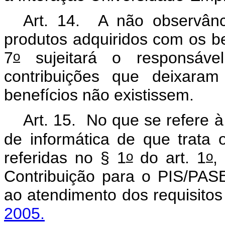
Art. 14. A não observânc
produtos adquiridos com os be
o
7
sujeitará o responsáve
contribuições que deixara
benefícios não existissem.
Art. 15. No que se refere 
de informática de que trata
o
o
referidas no § 1
do art. 1
,
Contribuição para o PIS/PA
ao atendimento dos requisito
2005.