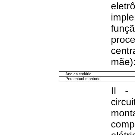
elet
impl
fu
proc
cent
mãe
Ano calendário
Percentual montado
II -
circu
mon
comp