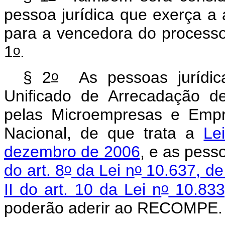
pessoa jurídica que exerça a 
para a vencedora do processo 
o
1
.
o
§ 2
As pessoas jurídica
Unificado de Arrecadação de
pelas Microempresas e Empr
Nacional, de que trata a
Le
dezembro de 2006
, e as pess
o
o
do art. 8
da Lei n
10.637, de
o
II do art. 10 da Lei n
10.833
poderão aderir ao RECOMPE