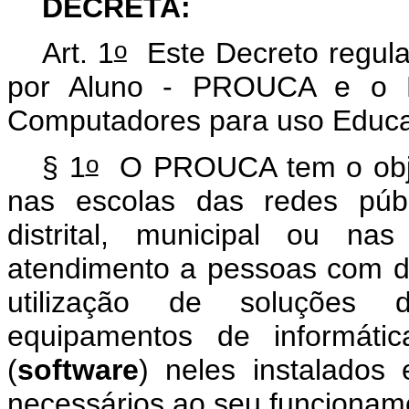
DECRETA:
o
Art. 1
Este Decreto regul
por Aluno - PROUCA e o R
Computadores para uso Educ
o
§ 1
O PROUCA tem o objeti
nas escolas das redes públ
distrital, municipal ou na
atendimento a pessoas com de
utilização de soluções d
equipamentos de informáti
(
software
) neles instalados 
necessários ao seu funcionam