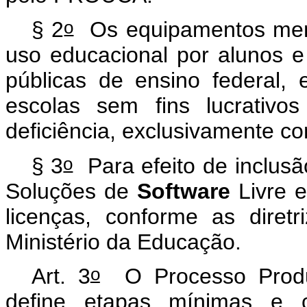
o
§ 2
Os equipamentos me
uso educacional por alunos e
públicas de ensino federal, e
escolas sem fins lucrativ
deficiência, exclusivamente 
o
§ 3
Para efeito de inclus
Soluções de
Software
Livre e
licenças, conforme as diretr
Ministério da Educação.
o
Art. 3
O Processo Produt
define etapas mínimas e c