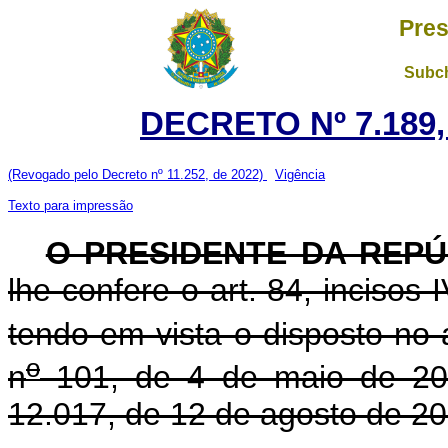
Pres
Subch
DECRETO Nº 7.189,
(Revogado pelo Decreto nº 11.252, de 2022)
Vigência
Texto para impressão
O PRESIDENTE DA REPÚ
lhe confere o art. 84, incisos 
tendo em vista o disposto no a
o
n
101, de 4 de maio de 200
12.017, de 12 de agosto de 20