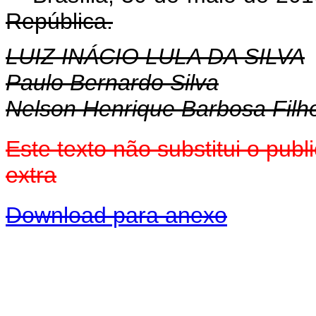
República.
LUIZ INÁCIO LULA DA SILVA
Paulo Bernardo Silva
Nelson Henrique Barbosa Filh
Este texto não substitui o pu
extra
Download para anexo