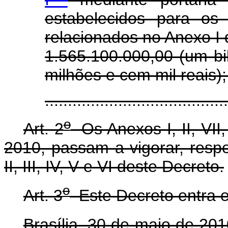
estabelecidos para os
relacionados no Anexo I 
1.565.100.000,00 (um bi
milhões e cem mil reais);
......................................
o
Art. 2
Os Anexos I, II, VII,
2010, passam a vigorar, resp
II, III, IV, V e VI deste Decreto.
o
Art. 3
Este Decreto entra e
Brasília, 30 de maio de 201