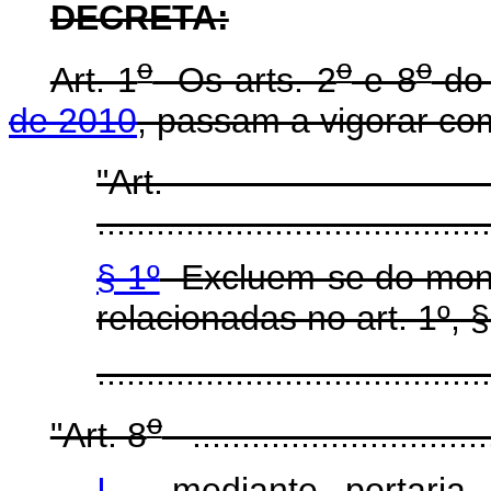
DECRETA:
o
o
o
Art. 1
Os arts. 2
e 8
d
de 2010
, passam a vigorar co
"Art.
........................................
§ 1º
Excluem-se do mont
relacionadas no art. 1º, 
......................................
o
"Art. 8
................................
I -
mediante portaria in