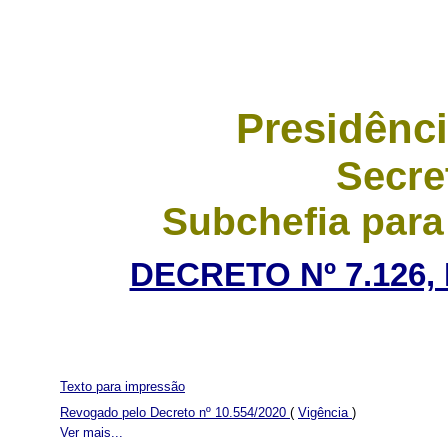
Presidênci
Secre
Subchefia para
DECRETO Nº 7.126,
Texto para impressão
Revogado pelo Decreto nº 10.554/2020
(
Vigência
)
Ver mais...