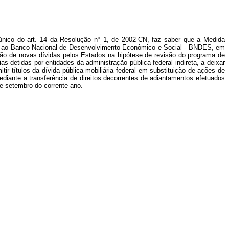
único do art. 14 da Resolução nº 1, de 2002-CN, faz saber que a Medida
ica ao Banco Nacional de Desenvolvimento Econômico e Social - BNDES, em
ação de novas dívidas pelos Estados na hipótese de revisão do programa de
s detidas por entidades da administração pública federal indireta, a deixar
r títulos da dívida pública mobiliária federal em substituição de ações de
diante a transferência de direitos decorrentes de adiantamentos efetuados
de setembro do corrente ano.