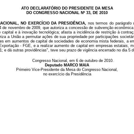
ATO DECLARATÓRIO DO PRESIDENTE DA MESA
DO CONGRESSO NACIONAL Nº 33, DE 2010
ACIONAL, NO EXERCÍCIO DA PRESIDÊNCIA,
nos termos do parágrafo 
, de 24 de novembro de 2009, que autoriza a concessão de subvenção econôm
capital e à inovação tecnológica; afasta a incidência de restrição à contr
iza a União a permutar ações de sua propriedade por participações societária
ões em aumentos de capital de sociedades de economia mista federais, a emiti
xportação - FGE, e a realizar aumento de capital em empresas estatais, me
001; e dá outras providências", teve seu prazo de vigência encerrado no dia 5 
Congresso Nacional, em 6 de outubro de 2010.
Deputado MARCO MAIA
Primeiro Vice-Presidente da Mesa do Congresso Nacional,
no exercício da Presidência