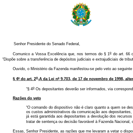
Senhor Presidente do Senado Federal,
o
Comunico a Vossa Excelência que, nos termos do § 1
do art. 66 d
“Dispõe sobre a transferência de depósitos judiciais e extrajudiciais de trib
Ouvido, o Ministério da Fazenda manifestou-se pelo veto ao seguinte 
o
§ 4
º
do art. 2
-A da Lei n
º
9.703, de 17 de novembro de 1998, alter
o
“§ 4
Os depositantes deverão ser informados, via correspondê
Razões do veto
“O comando do dispositivo não é claro quanto a quem se dest
os custos administrativos da comunicação aos depositantes, o
já está garantida aos depositantes a devolução dos recurso
tratar de sentença ou decisão favorável à Fazenda Nacional,
Essas, Senhor Presidente, as razões que me levaram a vetar o disp