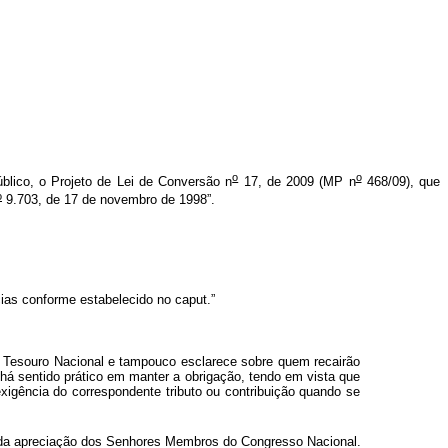
o
o
úblico, o Projeto de Lei de Conversão n
17, de 2009 (MP n
468/09), que
o
9.703, de 17 de novembro de 1998”.
ncias conforme estabelecido no
caput
.”
ao Tesouro Nacional e tampouco esclarece sobre quem recairão
 há sentido prático em manter a obrigação, tendo em vista que
igência do correspondente tributo ou contribuição quando se
vada apreciação dos Senhores Membros do Congresso Nacional.