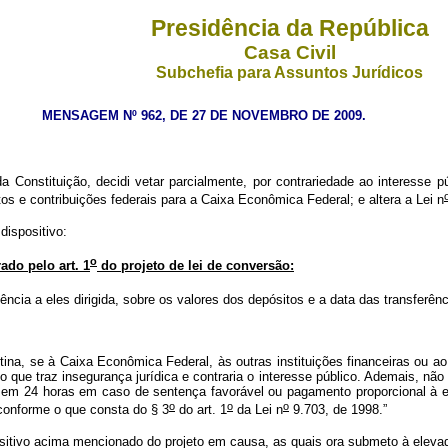
Presidência da República
Casa Civil
Subchefia para Assuntos Jurídicos
MENSAGEM Nº 962, DE 27 DE NOVEMBRO DE 2009.
a Constituição, decidi vetar parcialmente, por contrariedade ao interesse p
utos e contribuições federais para a Caixa Econômica Federal; e altera a Lei n
dispositivo:
o
ado pelo art. 1
do projeto de lei de conversão:
ncia a eles dirigida, sobre os valores dos depósitos e a data das transferê
ina, se à Caixa Econômica Federal, às outras instituições financeiras ou 
 que traz insegurança jurídica e contraria o interesse público. Ademais, não
s em 24 horas em caso de sentença favorável ou pagamento proporcional à ex
o
o
o
 conforme o que consta do § 3
do art. 1
da Lei n
9.703, de 1998.”
ositivo acima mencionado do projeto em causa, as quais ora submeto à ele