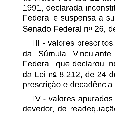
1991, declarada inconsti
Federal e suspensa a s
o
Senado Federal n
26, d
III - valores prescrit
da Súmula Vinculante
Federal, que declarou inc
o
da Lei n
8.212, de 24 d
prescrição e decadência d
IV - valores apurado
devedor, de readequaçã