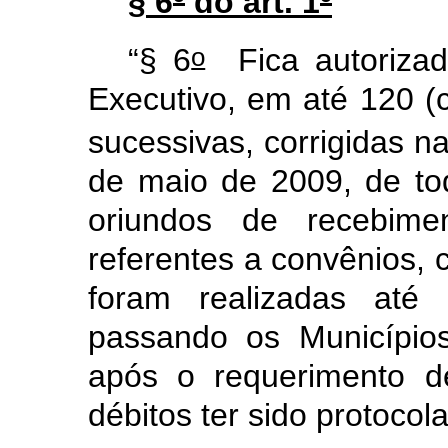
§ 6
º
do art. 1
º
o
“§ 6
Fica autorizad
Executivo, em até 120 (c
sucessivas, corrigidas n
de maio de 2009, de to
oriundos de recebime
referentes a convênios, 
foram realizadas at
passando os Município
após o requerimento d
débitos ter sido protocol