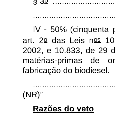
o
§ 3
...........................
...................................
IV - 50% (cinquenta 
o
os
art. 2
das Leis n
10.
2002, e 10.833, de 29 
matérias-primas de o
fabricação do biodiesel.
...................................
(NR)”
Razões do veto