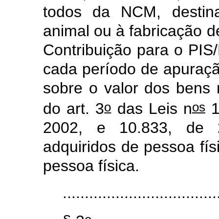
todos da NCM, destin
animal ou à fabricação d
Contribuição para o PIS
cada período de apuraçã
sobre o valor dos bens r
o
os
do art. 3
das Leis n
1
2002, e 10.833, de
adquiridos de pessoa fí
pessoa física.
...................................