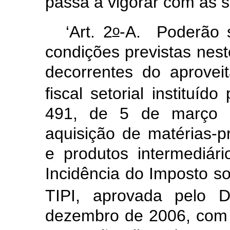
passa a vigorar com as s
o
‘Art. 2
-A.
Poderão 
condições previstas neste
decorrentes do aprovei
fiscal setorial instituído
491, de 5 de março 
aquisição de matérias-
e produtos intermediár
Incidência do Imposto so
TIPI, aprovada pelo D
dezembro de 2006, com i