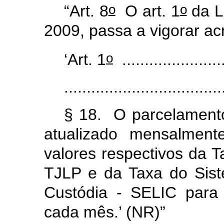
o
o
“Art. 8
O art. 1
da L
2009, passa a vigorar ac
o
‘Art. 1
.......................
...................................
§ 18. O parcelamento
atualizado mensalment
valores respectivos da 
TJLP e da Taxa do Sist
Custódia - SELIC para 
cada mês.’ (NR)”