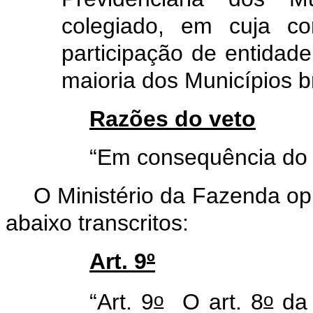
colegiado, em cuja co
participação de entidad
maioria dos Municípios br
Razões do veto
“Em consequência do v
O Ministério da Fazenda opi
abaixo transcritos:
Art. 9
º
o
o
“Art. 9
O art. 8
da 