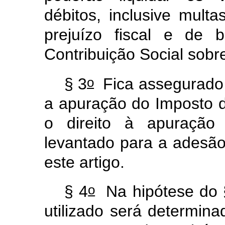
débitos, inclusive multa
prejuízo fiscal e de 
Contribuição Social sobr
o
§ 3
Fica assegurado a
a apuração do Imposto d
o direito à apuração
levantado para a adesão
este artigo.
o
§ 4
Na hipótese do 
utilizado será determin