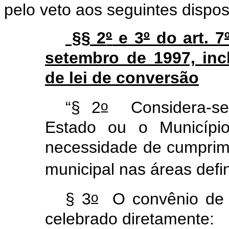
pelo veto aos seguintes disposi
§§ 2
º
e 3
º
do art. 7
setembro de 1997, incl
de lei de conversão
o
“§ 2
Considera-se 
Estado ou o Municípi
necessidade de cumprime
municipal nas áreas defi
o
§ 3
O convênio de 
celebrado diretamente: