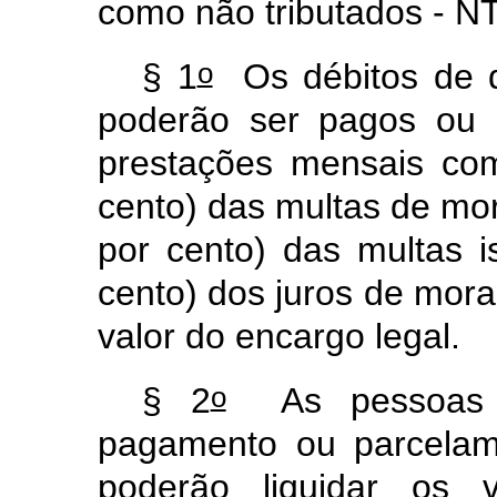
como não tributados - N
o
§ 1
Os débitos de q
poderão ser pagos ou 
prestações mensais co
cento) das multas de mor
por cento) das multas 
cento) dos juros de mor
valor do encargo legal.
o
§ 2
As pessoas ju
pagamento ou parcelam
poderão liquidar os v