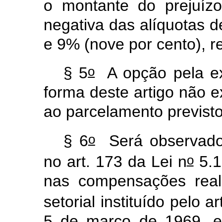
o montante do prejuízo
negativa das alíquotas d
e 9% (nove por cento), 
o
§ 5
A opção pela ext
forma deste artigo não e
ao parcelamento previsto
o
§ 6
Será observado 
o
no art. 173 da Lei n
5.1
nas compensações reali
setorial instituído pelo ar
5 de março de 1969, e