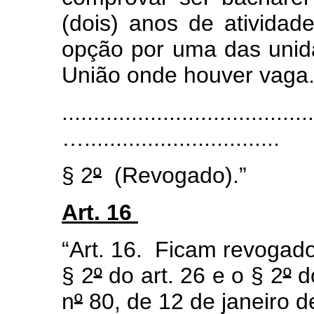
(dois) anos de atividade
opção por uma das unid
União onde houver vaga
........................................
…...............................
§ 2
º
(Revogado).”
Art. 16
“Art. 16.
Ficam revogado
§ 2
º
do art. 26 e o § 2
º
do
n
º
80, de 12 de janeiro d