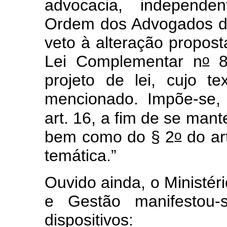
advocacia, independ
Ordem dos Advogados do
veto à alteração propost
o
Lei Complementar n
8
projeto de lei, cujo t
mencionado. Impõe-se,
art. 16, a fim de se mant
o
bem como do § 2
do ar
temática.”
Ouvido ainda, o Ministé
e Gestão manifestou-
dispositivos: