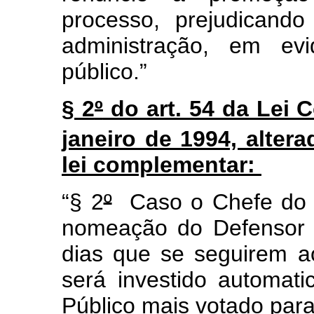
processo, prejudicand
administração, em evi
público.”
§ 2
º
do art. 54 da Lei 
janeiro de 1994, altera
lei complementar:
“§ 2
º
Caso o Chefe do P
nomeação do Defensor P
dias que se seguirem ao 
será investido automat
Público mais votado par