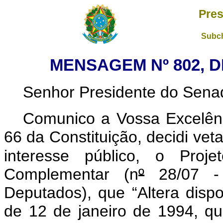
Pres
Subch
MENSAGEM Nº 802, D
Senhor Presidente do Sena
Comunico a Vossa Excelênc
66 da Constituição, decidi vet
interesse público, o Proj
Complementar (n
º
28/07 -
Deputados), que “Altera disp
de 12 de janeiro de 1994, qu