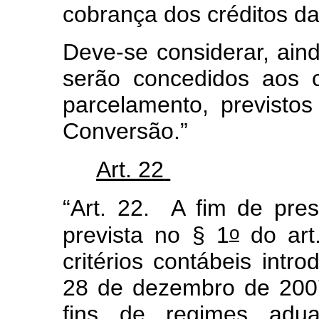
cobrança dos créditos d
Deve-se considerar, ain
serão concedidos aos c
parcelamento, previstos
Conversão.”
Art. 22
“Art. 22. A fim de prese
o
prevista no § 1
do art
critérios contábeis intro
28 de dezembro de 2007
fins de regimes aduan