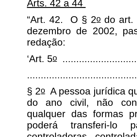
Arts. 42 a 44
o
“Art. 42.
O § 2
do art.
dezembro de 2002, pas
redação:
o
‘Art. 5
............................
.......................................
o
§ 2
A pessoa jurídica qu
do ano civil, não cons
qualquer das formas p
poderá transferi-lo 
controladoras, controlad