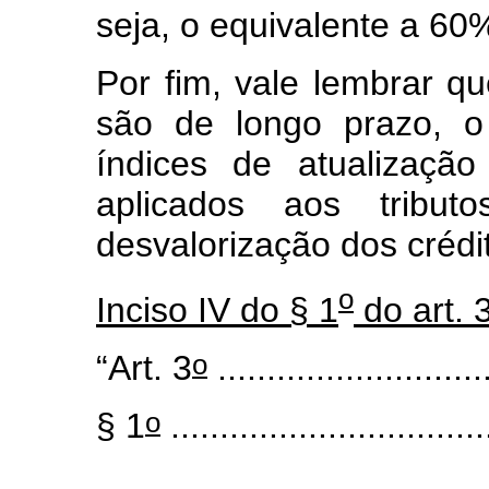
seja, o equivalente a 6
Por fim, vale lembrar qu
são de longo prazo, o
índices de atualizaçã
aplicados aos tribut
desvalorização dos crédi
o
Inciso IV do § 1
do art. 
o
“Art. 3
...........................
o
§ 1
.................................
.......................................