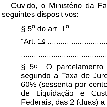
Ouvido, o Ministério da F
seguintes dispositivos:
o
o
§ 5
do art. 1
o
“Art. 1
............................
.......................................
o
§ 5
O parcelamento s
segundo a Taxa de Jur
60% (sessenta por cento
de Liquidação e Cust
Federais, das 2 (duas) a