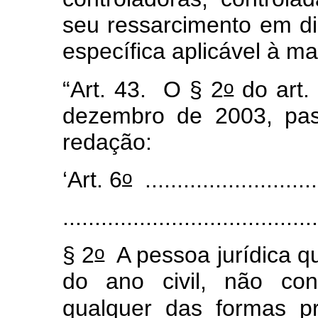
seu ressarcimento em di
específica aplicável à ma
o
“Art. 43. O § 2
do art.
dezembro de 2003, pas
redação:
o
‘Art. 6
............................
.......................................
o
§ 2
A pessoa jurídica qu
do ano civil, não cons
qualquer das formas p