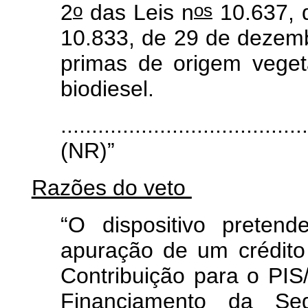
o
os
2
das Leis n
10.637, 
10.833, de 29 de dezemb
primas de origem veget
biodiesel.
........................................
(NR)”
Razões do veto
“O dispositivo pretende
apuração de um crédito
Contribuição para o PIS
Financiamento da Se