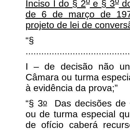
o
o
Inciso I do § 2
e § 3
do
de 6 de março de 1972
projeto de lei de convers
“
.......................................
I – de decisão não u
Câmara ou turma especial
à evidência da prova;”
o
“§ 3
Das decisões de 
ou de turma especial q
de ofício caberá recur