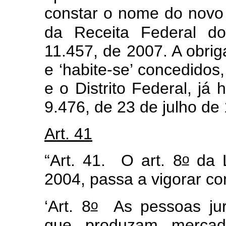
constar o nome do novo 
da Receita Federal do
11.457, de 2007. A obrig
e ‘habite-se’ concedidos
e o Distrito Federal, já 
9.476, de 23 de julho de
Art. 41
o
“Art. 41. O art. 8
da L
2004, passa a vigorar c
o
‘Art. 8
As pessoas juríd
que produzam mercad