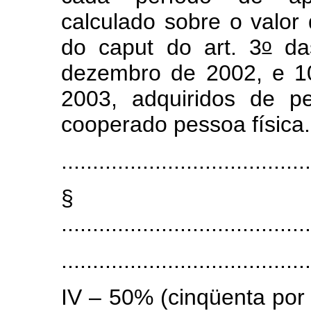
calculado sobre o valor 
o
do
caput
do art. 3
das
dezembro de 2002, e 1
2003, adquiridos de p
cooperado pessoa física.
.......................................
§
........................................
.......................................
IV – 50% (cinqüenta por 