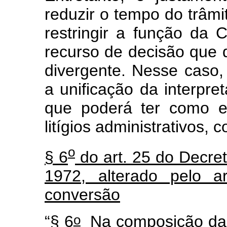
reduzir o tempo do trâmi
restringir a função da
recurso de decisão que de
divergente. Nesse caso
a unificação da interpre
que poderá ter como ef
litígios administrativos, 
o
§ 6
do art. 25 do Decre
1972, alterado pelo a
conversão
o
“§ 6
Na composição das