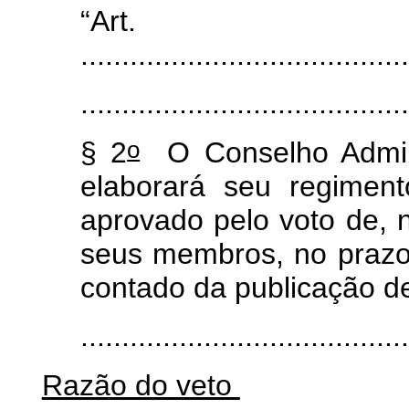
“Art
........................................
.......................................
o
§ 2
O Conselho Admini
elaborará seu regiment
aprovado pelo voto de, n
seus membros, no prazo 
contado da publicação de
.......................................
Razão do veto