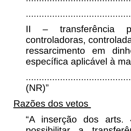
.......................................
II – transferência 
controladoras, controlad
ressarcimento em dinh
específica aplicável à ma
........................................
(NR)”
Razões dos vetos
“A inserção dos arts.
possibilitar a transfe