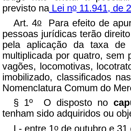
o
previsto na
Lei n
11.941, de 2
o
Art. 4
Para efeito de apur
pessoas jurídicas terão direit
pela aplicação da taxa de 
multiplicada por quatro, sem 
vagões, locomotivas, locotrat
imobilizado, classificados n
Nomenclatura Comum do Merc
§ 1º O disposto no
cap
tenham sido adquiridos ou ob
o
I - entre 1
de outubro e 31