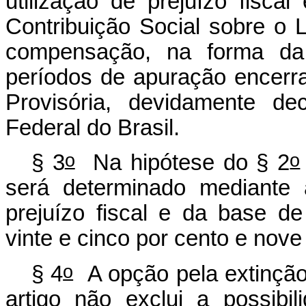
utilização de prejuízo fisca
Contribuição Social sobre o L
compensação, na forma da l
períodos de apuração encerr
Provisória, devidamente de
Federal do Brasil.
o
o
§ 3
Na hipótese do § 2
será determinado mediante 
prejuízo fiscal e da base de
vinte e cinco por cento e nove
o
§ 4
A opção pela extinção 
artigo não exclui a possib