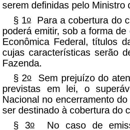
serem definidas pelo Ministro
o
§ 1
Para a cobertura do cr
poderá emitir, sob a forma de
Econômica Federal, títulos da
cujas características serão d
Fazenda.
o
§ 2
Sem prejuízo do atend
previstas em lei, o superáv
Nacional no encerramento do 
ser destinado à cobertura do c
o
§ 3
No caso de emissão