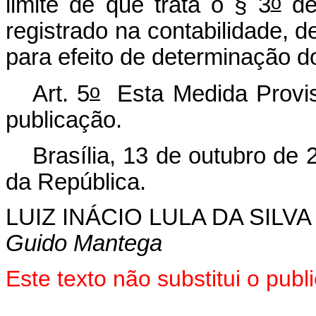
o
limite de que trata o § 3
des
registrado na contabilidade, d
para efeito de determinação do
o
Art. 5
Esta Medida Provisó
publicação.
Brasília, 13 de outubro de 
da República.
LUIZ INÁCIO LULA DA SILVA
Guido Mantega
E
ste texto não substitui o pu