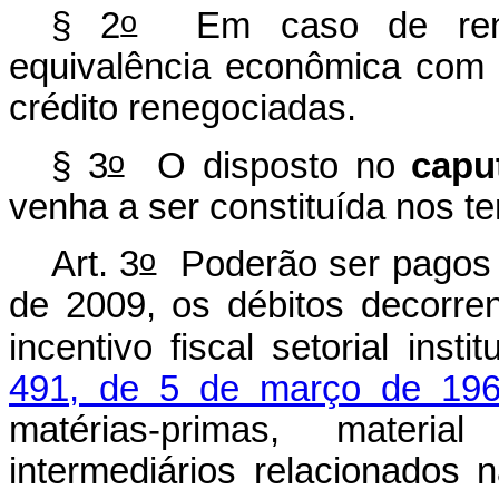
o
§ 2
Em caso de reneg
equivalência econômica com 
crédito renegociadas.
o
§ 3
O disposto no
capu
venha a ser constituída nos t
o
Art. 3
Poderão ser pagos 
de 2009, os débitos decorre
incentivo fiscal setorial insti
491, de 5 de março de 19
matérias-primas, mater
intermediários relacionados 