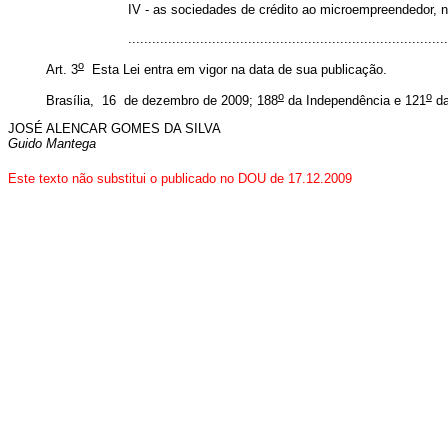
IV - as sociedades de crédito ao microempreendedor, 
............................................................................
o
Art. 3
Esta Lei entra em vigor na data de sua publicação.
o
o
Brasília, 16 de dezembro de 2009; 188
da Independência e 121
da
JOSÉ ALENCAR GOMES DA SILVA
Guido Mantega
Este texto não substitui o publicado no DOU de 17.12.2009