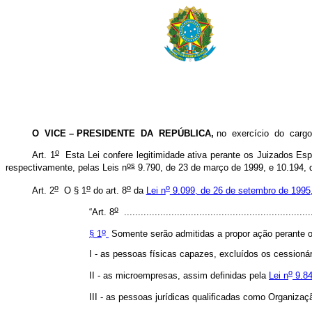
O VICE – PRESIDENTE DA REPÚBLICA,
no exercício do car
o
Art. 1
Esta Lei confere legitimidade ativa perante os Juizados Es
os
respectivamente, pelas Leis n
9.790, de 23 de março de 1999, e 10.194, d
o
o
o
o
Art. 2
O § 1
do art. 8
da
Lei n
9.099, de 26 de setembro de 1995
o
“Art. 8
..................................................................
o
§ 1
Somente serão admitidas a propor ação perante 
I - as pessoas físicas capazes, excluídos os cessionár
o
II - as microempresas, assim definidas pela
Lei n
9.84
III - as pessoas jurídicas qualificadas como Organiza