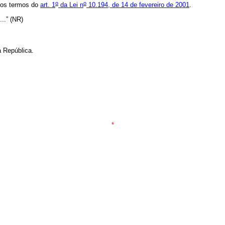
o
o
nos termos do
art. 1
da Lei n
10.194, de 14 de fevereiro de 2001
.
.......” (NR)
 República.
*