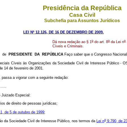
Presidência da República
Casa Civil
Subchefia para Assuntos Jurídicos
LEI Nº 12.126, DE 16 DE DEZEMBRO DE 2009.
o
o
o
Dá nova redação ao § 1
do art. 8
da Lei n
Cíveis e Criminais.
go de
PRESIDENTE DA REPÚBLICA
Faço saber que o Congresso Nacional 
peciais Cíveis às Organizações da Sociedade Civil de Interesse Público -
e 14 de fevereiro de 2001.
, passa a vigorar com a seguinte redação:
.......
o Juizado Especial:
ios de direito de pessoas jurídicas;
1, de 5 de outubro de 1999
;
o
ção da Sociedade Civil de Interesse Público, nos termos da
Lei n
9.790, de 2