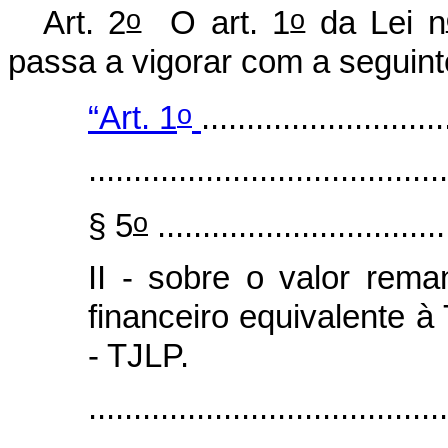
o
o
Art. 2
O art. 1
da Lei n
passa a vigorar com a seguint
o
“Art. 1
...........................
........................................
o
§ 5
................................
II - sobre o valor rem
financeiro equivalente 
- TJLP.
........................................