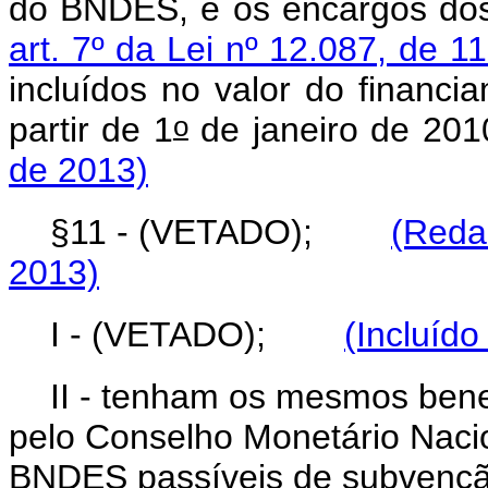
do BNDES, e os encargos dos 
art. 7º da Lei nº 12.087, de 
incluídos no valor do financ
o
partir de 1
de janeiro de
de 2013)
§11 - (VETADO);
(Reda
2013)
I - (VETADO);
(Incluído
II - tenham os mesmos benef
pelo Conselho Monetário Nacio
BNDES passíveis de subv