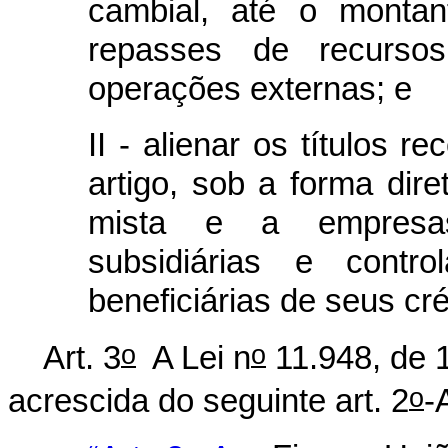
cambial, até o montan
repasses de recurso
operações externas; e
II - alienar os títulos 
artigo, sob a forma dir
mista e a empresas
subsidiárias e cont
beneficiárias de seus cré
o
o
Art. 3
A Lei n
11.948, de 1
o
acrescida do seguinte art. 2
-