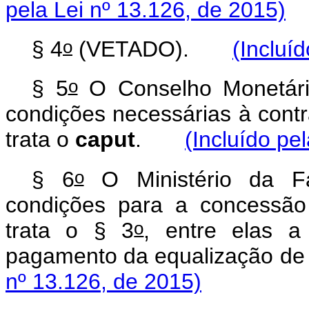
pela Lei nº 13.126, de 2015)
o
§ 4
(VETADO).
(Incluí
o
§ 5
O Conselho Monetári
condições necessárias à cont
trata o
caput
.
(Incluído pe
o
§ 6
O Ministério da Fa
condições para a concessã
o
trata o § 3
, entre elas a
pagamento da equalização d
nº 13.126, de 2015)