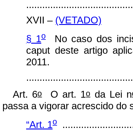
........................................
XVII –
(VETADO)
o
§ 1
No caso dos incis
caput
deste artigo apl
2011.
.....................................
o
o
Art. 6
O art. 1
da Lei n
passa a vigorar acrescido do 
o
“Art. 1
...........................