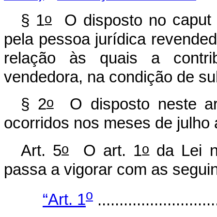
o
§ 1
O disposto no
caput
pela pessoa jurídica revende
relação às quais a contri
vendedora, na condição de subs
o
§ 2
O disposto neste art
ocorridos nos meses de julho
o
o
Art. 5
O art. 1
da Lei 
passa a vigorar com as seguin
o
“Art. 1
...........................