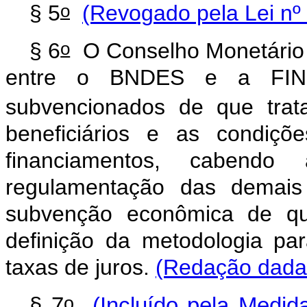
o
§ 5
(Revogado pela Lei nº
o
§ 6
O Conselho Monetário N
entre o BNDES e a FINEP
subvencionados de que tra
beneficiários e as condiçõ
financiamentos, cabend
regulamentação das demais
subvenção econômica de que
definição da metodologia p
taxas de juros.
(Redação dada 
o
§ 7
(Incluído pela Medid