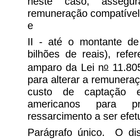
neste caso, assegu
remuneração compatível
e
II - até o montante de
bilhões de reais), refe
o
amparo da
Lei n
11.805
para alterar a remunera
custo de captação e
americanos para p
ressarcimento a ser efe
Parágrafo único. O dis