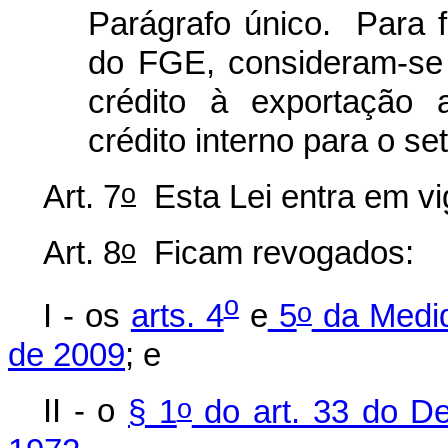
Parágrafo único. Para f
do FGE, consideram-se
crédito à exportação
crédito interno para o set
o
Art. 7
Esta Lei entra em vi
o
Art. 8
Ficam revogados:
o
o
I - os
arts. 4
e
5
da Medid
de 2009
; e
o
II - o
§ 1
do art. 33 do De