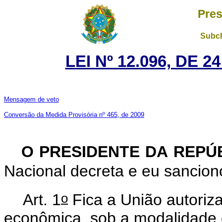
Pres
Subch
LEI Nº 12.096, DE 
Mensagem de veto
Conversão da Medida Provisória nº 465, de 2009
O PRESIDENTE DA REPÚ
Nacional decreta e eu sanciono
o
Art. 1
Fica a União autoriz
econômica, sob a modalidade d