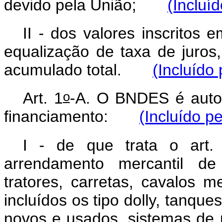
devido pela União;
(Incluí
II - dos valores inscritos
equalização de taxa de juros,
acumulado total.
(Incluído
o
Art. 1
-A. O BNDES é autor
financiamento:
(Incluído p
I - de que trata o art.
arrendamento mercantil de
tratores, carretas, cavalos 
incluídos os tipo dolly, tanque
novos e usados, sistemas de