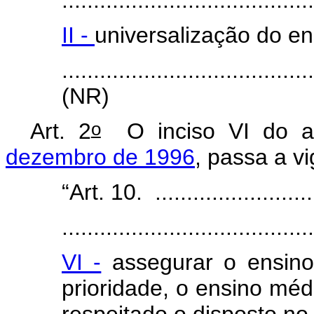
II -
universalização do en
.......................................
(NR)
o
Art. 2
O inciso VI do a
dezembro de 1996
, passa a v
“Art. 10. ...........................
.......................................
VI -
assegurar o ensino
prioridade, o ensino mé
respeitado o disposto no 