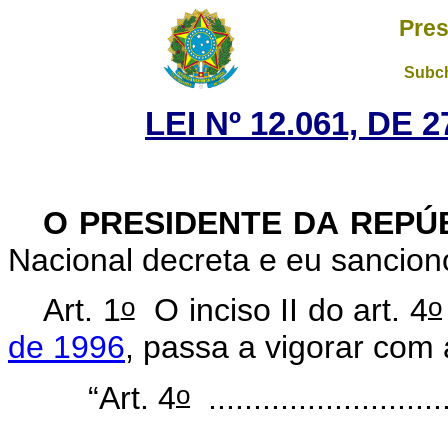
Pres
Subch
LEI Nº 12.061, DE
O PRESIDENTE DA REPÚ
Nacional decreta e eu sancion
o
o
Art. 1
O inciso II do art. 4
de 1996
, passa a vigorar com
o
“Art. 4
...........................
.......................................