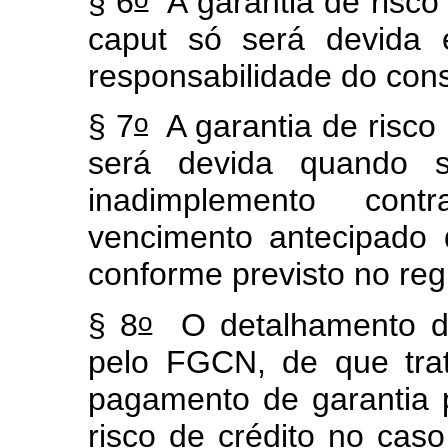
§ 6
A garantia de risco
caput
só será devida e
responsabilidade do cons
o
§ 7
A garantia de risco 
será devida quando se
inadimplemento cont
vencimento antecipado 
conforme previsto no r
o
§ 8
O detalhamento do
pelo FGCN, de que tr
pagamento de garantia 
risco de crédito no cas