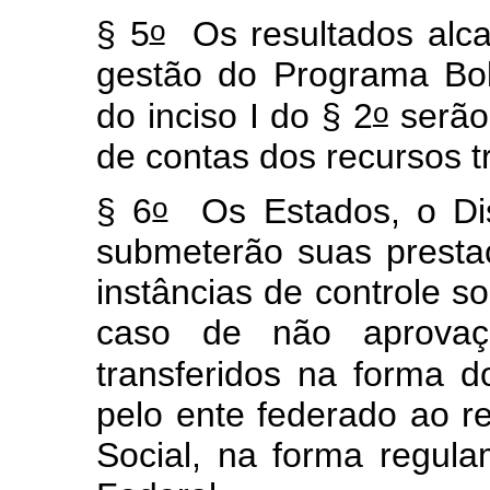
o
§ 5
Os resultados alca
gestão do Programa Bol
o
do inciso I do § 2
serão
de contas dos recursos t
o
§ 6
Os Estados, o Dist
submeterão suas presta
instâncias de controle soc
caso de não aprovaçã
transferidos na forma d
pelo ente federado ao r
Social, na forma regul