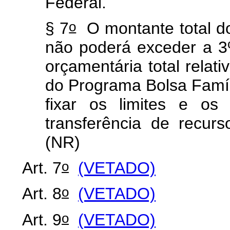
Federal.
o
§ 7
O montante total do
não poderá exceder a 3%
orçamentária total relat
do Programa Bolsa Famíl
fixar os limites e os
transferência de recur
(NR)
o
Art. 7
(VETADO)
o
Art. 8
(VETADO)
o
Art. 9
(VETADO)