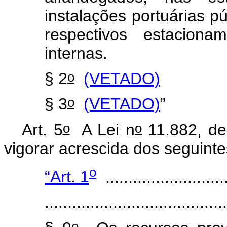
instalações portuárias p
respectivos estaciona
internas.
o
§ 2
(VETADO)
o
§ 3
(VETADO)
”
o
o
Art. 5
A Lei n
11.882, de
vigorar acrescida dos seguinte
o
“Art. 1
...........................
.......................................
o