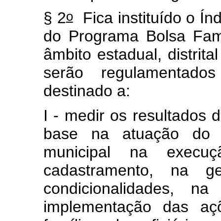
o
§ 2
F
ica instituído o Í
do Programa Bolsa Famí
âmbito estadual, distrita
serão regulamentado
destinado a:
I - medir os resultados 
base na atuação do ge
municipal
na execu
cadastramento, na g
condicionalidades, na 
implementação das aç