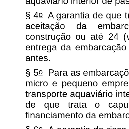
aquaviário interior de p
o
§ 4
A garantia de que t
aceitação da embarc
construção ou até 24 (
entrega da embarcação p
antes.
o
§ 5
Para as embarcaçõe
micro e pequeno empres
transporte aquaviário int
de que trata o
capu
financiamento da emba
o