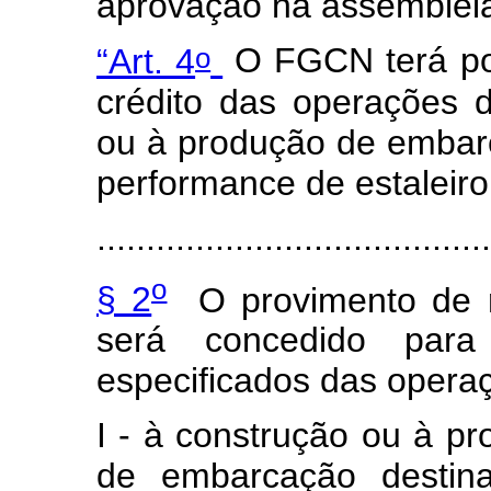
aprovação na assembleia
o
“Art. 4
O FGCN terá por 
crédito das operações 
ou à produção de embarc
performance de estaleiro 
.......................................
o
§ 2
O provimento de r
será concedido para
especificados das opera
I - à construção ou à pro
de embarcação destina