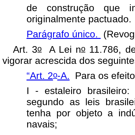
de construção
que i
originalmente pactuado
.
Parágrafo único.
(Revog
o
o
Art. 3
A Lei n
11.786, de
vigorar acrescida dos seguintes
o
“Art. 2
-A.
Para os efeit
I - estaleiro brasileiro
segundo as leis brasil
tenha por objeto a ind
navais;