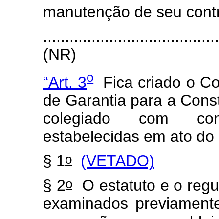
manutenção de seu contr
.......................................
(NR)
o
“Art. 3
Fica criado o Co
de Garantia para a Con
colegiado com com
estabelecidas em ato do
o
§ 1
(VETADO)
o
§ 2
O estatuto e o reg
examinados previament