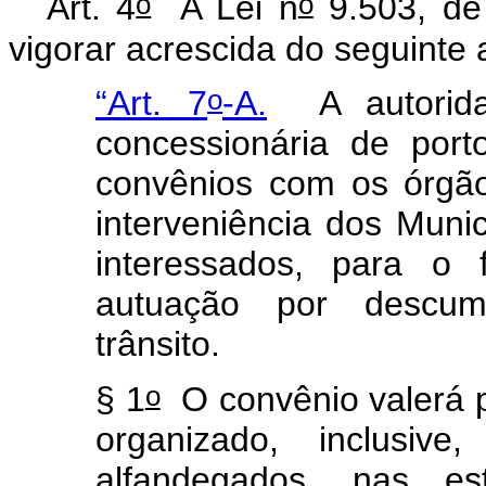
o
o
Art. 4
A Lei n
9.503, de
vigorar acrescida do seguinte a
o
“Art. 7
-A.
A autorid
concessionária de port
convênios com os órgãos
interveniência dos Munic
interessados, para o f
autuação por descum
trânsito.
o
§ 1
O convênio valerá pa
organizado, inclusiv
alfandegados, nas es