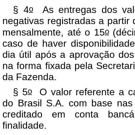
o
§ 4
As entregas dos valo
negativas registradas a parti
o
mensalmente, até o 15
(déci
caso de haver disponibilidad
dia útil após a aprovação dos
na forma fixada pela Secretar
da Fazenda.
o
§ 5
O valor referente a c
do Brasil S.A. com base nas 
creditado em conta bancár
finalidade.