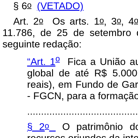
o
§ 6
(VETADO)
o
o
o
Art. 2
Os arts. 1
, 3
, 4
11.786, de 25 de setembro 
seguinte redação:
o
“Art. 1
Fica a União auto
global de até R$ 5.000
reais), em Fundo de Gar
- FGCN, para a formação
.......................................
o
§ 2
O patrimônio d
recursos oriundos da int