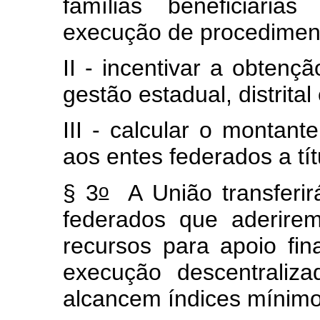
famílias beneficiár
execução de procediment
II - incentivar a obtenç
gestão estadual, distrita
III - calcular o montant
aos entes federados a tít
o
§ 3
A União transferirá
federados que aderire
recursos para apoio fi
execução descentraliz
alcancem índices mínim