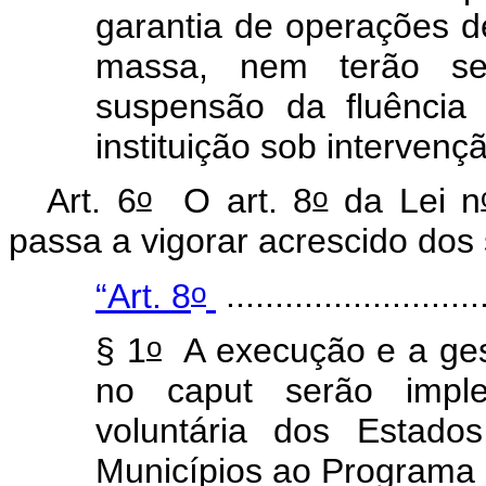
garantia de operações d
massa, nem terão se
suspensão da fluência
instituição sob intervenç
o
o
Art. 6
O art. 8
da Lei n
passa a vigorar acrescido dos
o
“Art. 8
..........................
o
§ 1
A execução e a gest
no
caput
serão imple
voluntária dos Estado
Municípios ao Programa 