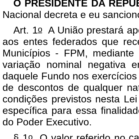
O PRESIDENTE DA REPÚ
Nacional decreta e eu sancion
o
Art. 1
A União prestará apo
aos entes federados que re
Municípios - FPM, mediante 
variação nominal negativa en
daquele Fundo nos exercícios 
de descontos de qualquer na
condições previstos nesta Lei
específica para essa finalida
do Poder Executivo.
o
§ 1
O valor referido no
ca