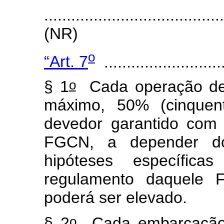
.......................................
(NR)
o
“Art. 7
...........................
o
§ 1
Cada operação de f
máximo, 50% (cinquen
devedor garantido com
FGCN, a depender do
hipóteses específica
regulamento daquele F
poderá ser elevado.
o
§ 2
Cada embarcação c