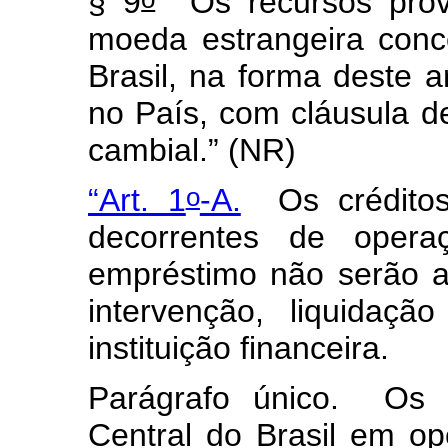
§ 9
Os recursos prov
moeda estrangeira conc
Brasil, na forma deste a
no País, com cláusula de
cambial.”
(NR)
o
“Art. 1
-A.
Os crédito
decorrentes de oper
empréstimo não serão a
intervenção, liquidação
instituição financeira.
Parágrafo único. Os a
Central do Brasil em o