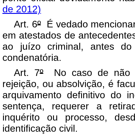
de 2012)
Art. 6
º
É vedado mencionar a
em atestados de antecedente
ao juízo criminal, antes d
condenatória.
Art. 7
º
No caso de não of
rejeição, ou absolvição, é fac
arquivamento definitivo do i
sentença, requerer a retira
inquérito ou processo, de
identificação civil.