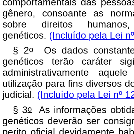
comportamentais das pessoas
gênero, consoante as normas
sobre direitos human
genéticos.
(Incluído pela Lei n
o
§ 2
Os dados constantes
genéticos terão caráter sig
administrativamente aquel
utilização para fins diversos 
judicial.
(Incluído pela Lei nº 
o
§ 3
As informações obtidas
genéticos deverão ser consig
perito oficial devidamente hab