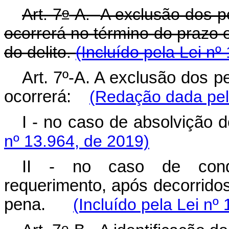
o
Art. 7
-A.
A exclusão dos p
ocorrerá no término do prazo e
do delito.
(Incluído pela Lei nº
Art. 7º-A. A exclusão dos p
ocorrerá:
(Redação dada pela
I - no caso de absolviç
nº 13.964, de 2019)
II - no caso de cond
requerimento, após decorrido
pena.
(Incluído pela Lei nº
o