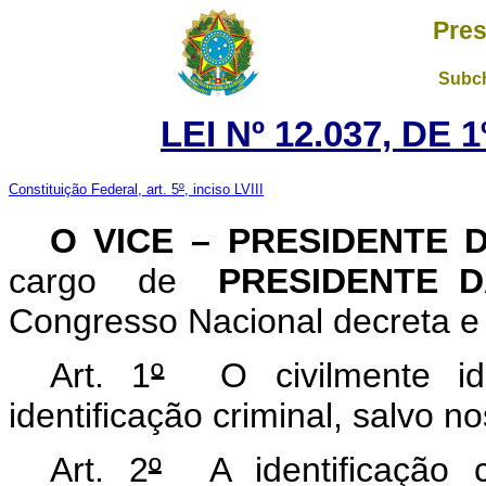
Pres
Subch
LEI Nº 12.037, DE
Constituição Federal, art. 5
º
, inciso LVIII
O VICE – PRESIDENTE 
cargo de
PRESIDENTE 
Congresso Nacional decreta e 
Art. 1
º
O civilmente ide
identificação criminal, salvo n
Art. 2
º
A identificação c