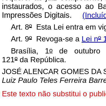
instaurados, o acesso ao Ba
Impressões Digitais.
(Incluí
Art. 8
º
Esta Lei entra em vig
Art. 9
º
Revoga-se a
Lei n
º
1
o
Brasília, 1
de outubro d
121
º
da República.
JOSÉ ALENCAR GOMES DA S
Luiz Paulo Teles Ferreira Barr
Este texto não substitui o pu