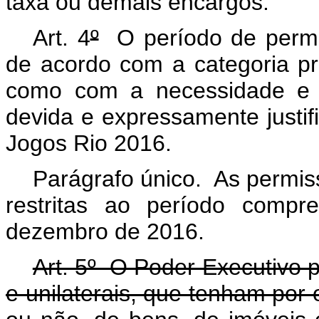
taxa ou demais encargos.
Art. 4
º
O período de permis
de acordo com a categoria pr
como com a necessidade e a
devida e expressamente justi
Jogos Rio 2016.
Parágrafo único. As permi
restritas ao período compr
dezembro de 2016.
Art. 5º O Poder Executivo p
e unilaterais, que tenham por o