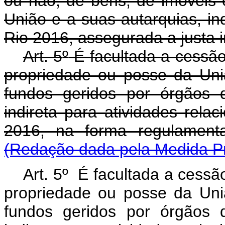
ou não, de bens, de imóveis
União e a suas autarquias, in
Rio 2016, assegurada a justa 
Art. 5
º
É facultada a cessão
propriedade ou posse da Uni
fundos geridos por órgãos d
indireta para atividades rela
2016, na forma regulam
(Redação dada pela Medida Pr
Art. 5º
É facultada a cessão
propriedade ou posse da Uni
fundos geridos por órgãos d