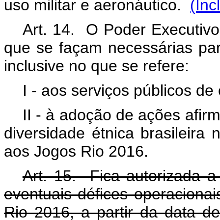
uso militar e aeronáutico.
(Inc
Art. 14. O Poder Executiv
que se façam necessárias par
inclusive no que se refere:
I - aos serviços públicos de
II - à adoção de ações afir
diversidade étnica brasileira 
aos Jogos Rio 2016.
Art. 15. Fica autorizada a
eventuais défices operaciona
Rio 2016, a partir da data d