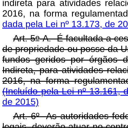
indireta para atividades rela
2016, na forma regulamenta
dada pela Lei nº 13.173, de 2
o
Art. 5
-A. É facultada a ce
de propriedade ou posse da Un
fundos geridos por órgãos d
Indireta, para atividades rel
2016, na forma regulam
(Incluído pela Lei nº 13.161, 
de 2015)
Art. 6º As autoridades fed
legais, deverão atuar no contr