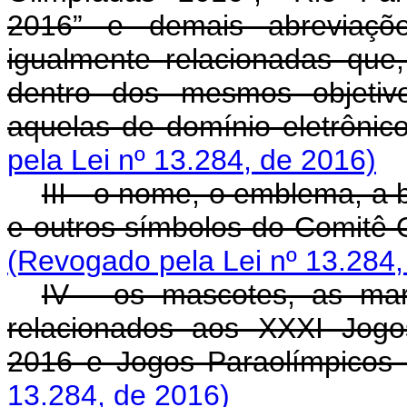
2016” e demais abreviaçõ
igualmente relacionadas que
dentro dos mesmos objetivo
aquelas de domínio eletrônico
pela Lei nº 13.284, de 2016)
III - o nome, o emblema, a 
e outros símbolos do Comitê 
(Revogado pela Lei nº 13.284,
IV - os mascotes, as mar
relacionados aos XXXI Jogo
2016 e Jogos Paraolímpicos
13.284, de 2016)