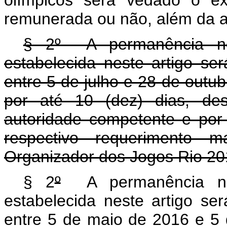
olímpicos será vedado o ex
remunerada ou não, além da al
§ 2º A permanência no t
estabelecida neste artigo se
entre 5 de julho e 28 de outu
por até 10 (dez) dias, de
autoridade competente e por
respectivo requerimento m
Organizador dos Jogos Rio 20
§ 2
º
A permanência no t
estabelecida neste artigo se
entre 5 de maio de 2016 e 5