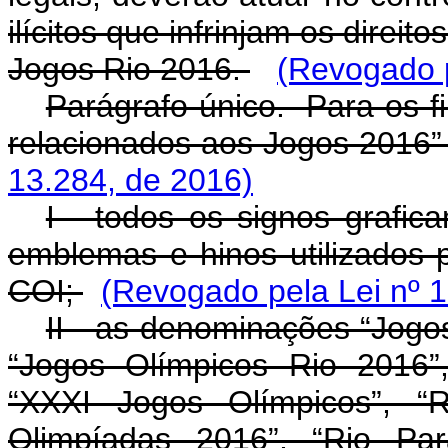
ilícitos que infrinjam os direi
Jogos Rio 2016.
(Revogado p
Parágrafo único. Para os f
relacionados aos Jogos 2016” 
13.284, de 2016)
I - todos os signos grafica
emblemas e hinos utilizados p
COI;
(Revogado pela Lei nº 1
II - as denominações “Jogo
“Jogos Olímpicos Rio 2016”
“XXXI Jogos Olímpicos”, “R
Olimpíadas 2016”, “Rio Par