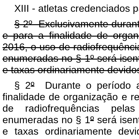
XIII - atletas credenciados 
§ 2º Exclusivamente durant
e para a finalidade de orga
2016, o uso de radiofrequênci
enumeradas no § 1º será isen
e taxas ordinariamente devido
§ 2
º
Durante o período 
finalidade de organização e r
de radiofrequências pelas
enumeradas no § 1
º
será isen
e taxas ordinariamente de