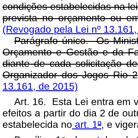
condições estabelecidas na lei
prevista no orçamento ou em
(Revogado pela Lei nº 13.161,
Parágrafo único. Os Minist
Orçamento e Gestão e da Fa
diante de cada solicitação d
Organizador dos Jogos Rio 2
13.161, de 2015)
Art. 16. Esta Lei entra em 
efeitos a partir do dia 2 de o
estabelecida no
art. 1
º
, e vige