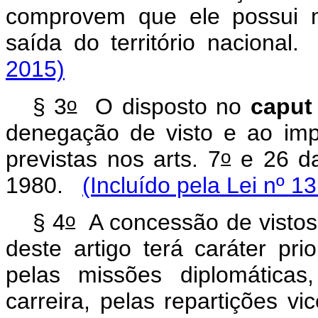
comprovem que ele possui m
saída do território nacion
2015)
o
§ 3
O disposto no
capu
denegação de visto e ao imp
o
previstas nos arts. 7
e 26 da
1980.
(Incluído pela Lei nº 1
o
§ 4
A concessão de vistos
deste artigo terá caráter pri
pelas missões diplomáticas
carreira, pelas repartições v