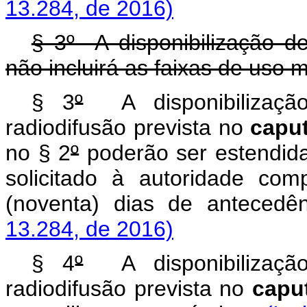
13.284, de 2016)
§ 3º A disponibilização d
não incluirá as faixas de uso m
§ 3
º
A disponibilização
radiodifusão prevista no
capu
no § 2
º
poderão ser estendida
solicitado à autoridade co
(noventa) dias de anteced
13.284, de 2016)
§ 4
º
A disponibilização
radiodifusão prevista no
capu