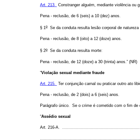
Art. 213.
Constranger alguém, mediante violência ou gra
Pena - reclusão, de 6 (seis) a 10 (dez) anos.
o
§ 1
Se da conduta resulta lesão corporal de natureza 
Pena - reclusão, de 8 (oito) a 12 (doze) anos.
o
§ 2
Se da conduta resulta morte:
Pena - reclusão, de 12 (doze) a 30 (trinta) anos.” (NR)
“
Violação sexual mediante fraude
Art. 215.
Ter conjunção carnal ou praticar outro ato li
Pena - reclusão, de 2 (dois) a 6 (seis) anos.
Parágrafo único. Se o crime é cometido com o fim de
“
Assédio sexual
Art. 216-A. ..............................................................
...............................................................................