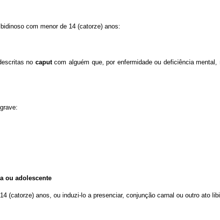
 libidinoso com menor de 14 (catorze) anos:
escritas no
caput
com alguém que, por enfermidade ou deficiência mental, n
 grave:
ça ou adolescente
 (catorze) anos, ou induzi-lo a presenciar, conjunção carnal ou outro ato libi