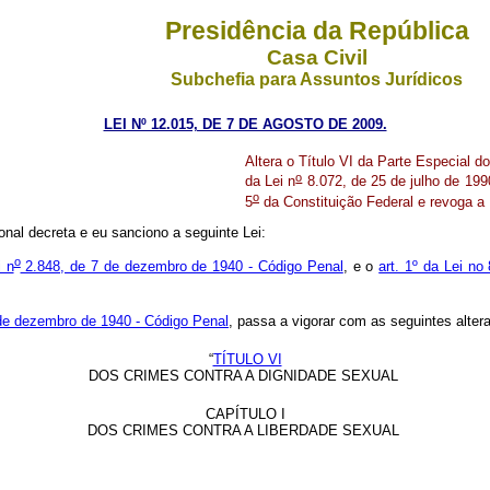
Presidência da República
Casa Civil
Subchefia para Assuntos Jurídicos
LEI Nº 12.015, DE 7 DE AGOSTO DE 2009.
Altera o Título VI da Parte Especial d
o
da Lei n
8.072, de 25 de julho de 199
o
5
da Constituição Federal e revoga a 
nal decreta e eu sanciono a seguinte Lei:
o
i n
2.848, de 7 de dezembro de 1940 - Código Penal
, e o
art. 1º da Lei no
de dezembro de 1940 - Código Penal
, passa a vigorar com as seguintes alte
“
TÍTULO VI
DOS CRIMES CONTRA A DIGNIDADE SEXUAL
CAPÍTULO I
DOS CRIMES CONTRA A LIBERDADE SEXUAL