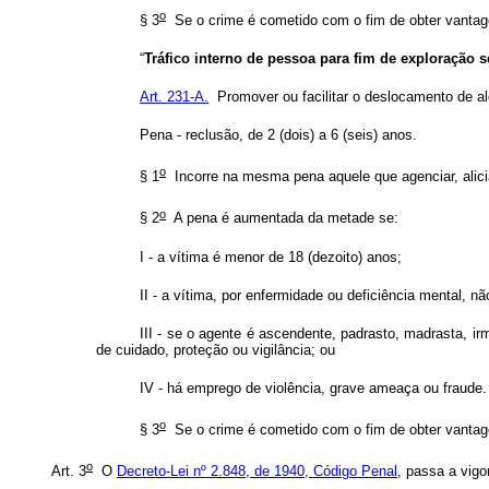
o
§ 3
Se o crime é cometido com o fim de obter vantag
“
Tráfico interno de pessoa para fim de exploração s
Art. 231-A.
Promover ou facilitar o deslocamento de alg
Pena - reclusão, de 2 (dois) a 6 (seis) anos.
o
§ 1
Incorre na mesma pena aquele que agenciar, alicia
o
§ 2
A pena é aumentada da metade se:
I - a vítima é menor de 18 (dezoito) anos;
II - a vítima, por enfermidade ou deficiência mental, n
III - se o agente é ascendente, padrasto, madrasta, ir
de cuidado, proteção ou vigilância; ou
IV - há emprego de violência, grave ameaça ou fraude
o
§ 3
Se o crime é cometido com o fim de obter vantag
o
Art. 3
O
Decreto-Lei nº 2.848, de 1940, Código Penal
, passa a vigo