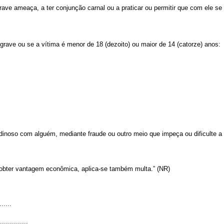
ve ameaça, a ter conjunção carnal ou a praticar ou permitir que com ele se p
grave ou se a vítima é menor de 18 (dezoito) ou maior de 14 (catorze) anos:
bidinoso com alguém, mediante fraude ou outro meio que impeça ou dificulte a
 obter vantagem econômica, aplica-se também multa.” (NR)
......
...............