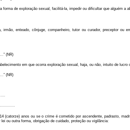
ra forma de exploração sexual, facilitá-la, impedir ou dificultar que alguém a
irmão, enteado, cônjuge, companheiro, tutor ou curador, preceptor ou em
.......” (NR)
abelecimento em que ocorra exploração sexual, haja, ou não, intuito de lucro 
.......” (NR)
.....
..............
14 (catorze) anos ou se o crime é cometido por ascendente, padrasto, madra
lei ou outra forma, obrigação de cuidado, proteção ou vigilância: