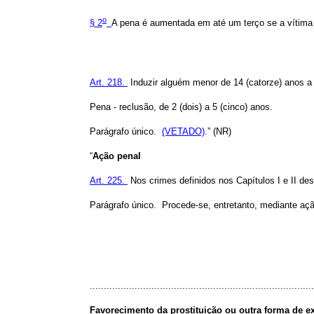
o
§ 2
A pena é aumentada em até um terço se a vítima 
Art. 218.
Induzir alguém menor de 14 (catorze) anos a 
Pena - reclusão, de 2 (dois) a 5 (cinco) anos.
Parágrafo único.
(VETADO)
.” (NR)
“
Ação penal
Art. 225.
Nos crimes definidos nos Capítulos I e II de
Parágrafo único. Procede-se, entretanto, mediante açã
................................................................................
Favorecimento da prostituição ou outra forma de e