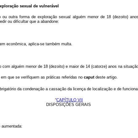
xploração sexual de vulnerável
ção ou outra forma de exploração sexual alguém menor de 18 (dezoito) ano
pedir ou dificultar que a abandone:
gem econômica, aplica-se também multa.
oso com alguém menor de 18 (dezoito) e maior de 14 (catorze) anos na situaçã
al em que se verifiquem as práticas referidas no
caput
deste artigo.
o obrigatório da condenação a cassação da licença de localização e de funcio
“
CAPÍTULO VII
DISPOSIÇÕES GERAIS
 é aumentada: