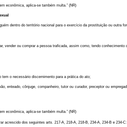
em econômica, aplica-se também multa.” (NR)
exual
uém dentro do território nacional para o exercício da prostituição ou outra 
r, vender ou comprar a pessoa traficada, assim como, tendo conhecimento dess
ão tem o necessário discernimento para a prática do ato;
mão, enteado, cônjuge, companheiro, tutor ou curador, preceptor ou empregado
.
em econômica, aplica-se também multa.” (NR)
rar acrescido dos seguintes arts. 217-A, 218-A, 218-B, 234-A, 234-B e 234-C