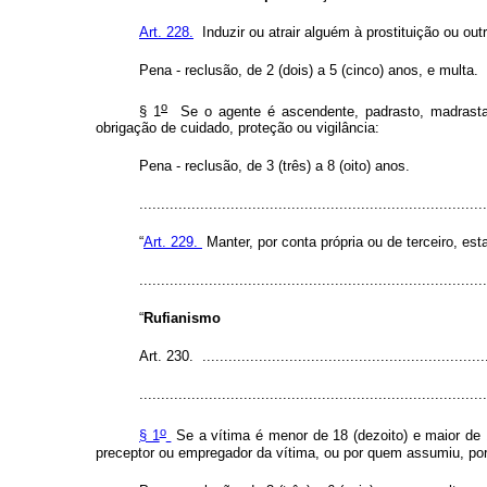
Art. 228.
Induzir ou atrair alguém à prostituição ou out
Pena - reclusão, de 2 (dois) a 5 (cinco) anos, e multa.
o
§ 1
Se o agente é ascendente, padrasto, madrasta, 
obrigação de cuidado, proteção ou vigilância:
Pena - reclusão, de 3 (três) a 8 (oito) anos.
............................................................................
“
Art. 229.
Manter, por conta própria ou de terceiro, est
............................................................................
“
Rufianismo
Art. 230. .................................................................
...............................................................................
o
§ 1
Se a vítima é menor de 18 (dezoito) e maior de 
preceptor ou empregador da vítima, ou por quem assumiu, por 