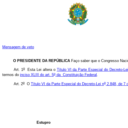
Mensagem de veto
O PRESIDENTE DA REPÚBLICA
Faço saber que o Congresso Nacio
o
Art. 1
Esta Lei altera o
Título VI da Parte Especial do Decreto-Le
o
termos do
inciso XLIII do art. 5
da Constituição Federal
.
o
o
Art. 2
O
Título VI da Parte Especial do Decreto-Lei n
2.848, de 7 
Estupro