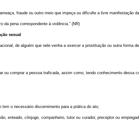
meaça, fraude ou outro meio que impeça ou dificulte a livre manifestação d
ízo da pena correspondente à violência.” (NR)
ação sexual
 nacional, de alguém que nele venha a exercer a prostituição ou outra forma 
r ou comprar a pessoa traficada, assim como, tendo conhecimento dessa condiç
ão tem o necessário discernimento para a prática do ato;
mão, enteado, cônjuge, companheiro, tutor ou curador, preceptor ou empregado
.