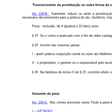
“
Favorecimento da prostituição ou outra forma de e
Art. 218-B.
Submeter, induzir ou atrair à prostitui
necessário discernimento para a prática do ato, facilitá-la, im
Pena - reclusão, de 4 (quatro) a 10 (dez) anos.
o
§ 1
Se o crime é praticado com o fim de obter vanta
o
§ 2
Incorre nas mesmas penas:
I - quem pratica conjunção carnal ou outro ato libidin
II - o proprietário, o gerente ou o responsável pelo loc
o
o
§ 3
Na hipótese do inciso II do § 2
, constitui efeit
Aumento de pena
Art. 234-A.
Nos crimes previstos neste Título a pena
I –
(VETADO)
;