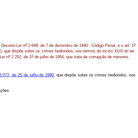
o
o
o Decreto-Lei n
2.848, de 7 de dezembro de 1940 - Código Penal, e o art. 1
0, que dispõe sobre os crimes hediondos, nos termos do inciso XLIII do art.
o
o
Lei n
2.252, de 1
de julho de 1954, que trata de corrupção de menores.
 8.072, de 25 de julho de 1990
, que dispõe sobre os crimes hediondos, nos
rações: