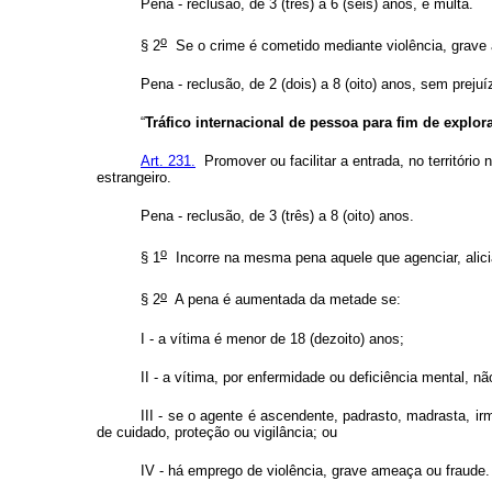
Pena - reclusão, de 3 (três) a 6 (seis) anos, e multa.
o
§ 2
Se o crime é cometido mediante violência, grave a
Pena - reclusão, de 2 (dois) a 8 (oito) anos, sem preju
“
Tráfico internacional de pessoa para fim de explor
Art. 231.
Promover ou facilitar a entrada, no território
estrangeiro.
Pena - reclusão, de 3 (três) a 8 (oito) anos.
o
§ 1
Incorre na mesma pena aquele que agenciar, alicia
o
§ 2
A pena é aumentada da metade se:
I - a vítima é menor de 18 (dezoito) anos;
II - a vítima, por enfermidade ou deficiência mental, n
III - se o agente é ascendente, padrasto, madrasta, ir
de cuidado, proteção ou vigilância; ou
IV - há emprego de violência, grave ameaça ou fraude