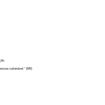
ação.
pessoa vulnerável.” (NR)