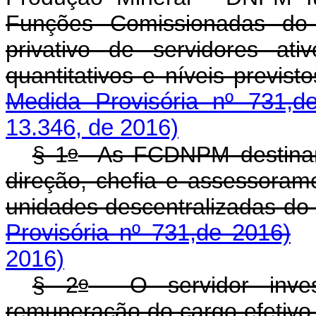
Funções Comissionadas d
privativo de servidores a
quantitativos e níveis previst
Medida Provisória nº 731,d
13.346, de 2016)
o
§ 1
As FCDNPM destinam-
direção, chefia e assessoram
unidades descentralizadas d
Provisória nº 731,de 2016)
2016)
o
§ 2
O servidor inves
remuneração do cargo efetivo 