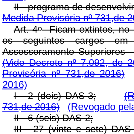
II - programa de desenvolvi
Medida Provisória nº 731,de 2
o
Art. 4
Ficam extintos, no 
os seguintes cargos em
Assessoramento Superiores -
(Vide Decreto nº 7.092, de 2
Provisória nº 731,de 2016)
2016)
I - 2 (dois) DAS-3;
(R
731,de 2016)
(Revogado pela
II - 6 (seis) DAS-2;
III - 27 (vinte e sete) DAS