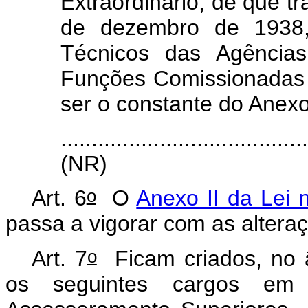
Extraordinário, de que tr
de dezembro de 1938,
Técnicos das Agência
Funções Comissionada
ser o constante do Anexo 
.......................................
(NR)
o
Art. 6
O
Anexo II da Lei 
passa a vigorar com as altera
o
Art. 7
Ficam criados, no â
os seguintes cargos em