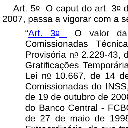
o
o
Art. 5
O
caput
do art. 3
d
2007, passa a vigorar com a s
o
“
Art. 3
O valor da 
Comissionadas Técnic
o
Provisória n
2.229-43, 
Gratificações Temporár
o
Lei n
10.667, de 14 d
Comissionadas do INSS, 
de 19 de outubro de 20
do Banco Central - FCBC
de 27 de maio de 1998,