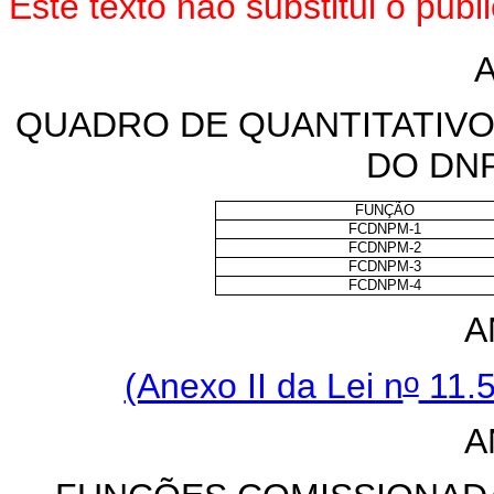
Este texto não substitui o pu
A
QUADRO DE QUANTITATIV
DO DN
FUNÇÃO
FCDNPM-1
FCDNPM-2
FCDNPM-3
FCDNPM-4
A
o
(Anexo II da Lei n
11.5
A