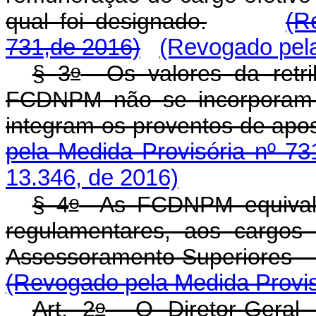
qual foi designado.
(R
731,de 2016)
(Revogado pela
o
§ 3
Os valores da retri
FCDNPM não se incorporam 
integram os proventos de apo
pela Medida Provisória nº 73
13.346, de 2016)
o
§ 4
As FCDNPM equivalem
regulamentares, aos cargos
Assessoramento Superiores - 
(Revogado pela Medida Provis
o
Art. 2
O Diretor-Geral 