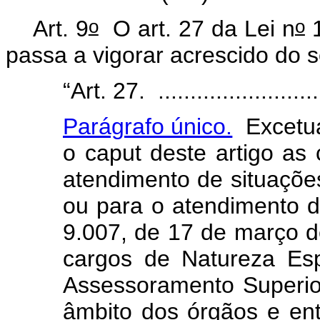
o
o
Art. 9
O art. 27 da Lei n
1
passa a vigorar acrescido do s
“Art. 27. ...........................
Parágrafo único.
Excetua
o
caput
deste artigo as 
atendimento de situações
ou para o atendimento do
9.007, de 17 de março d
cargos de Natureza Es
Assessoramento Superior
âmbito dos órgãos e en