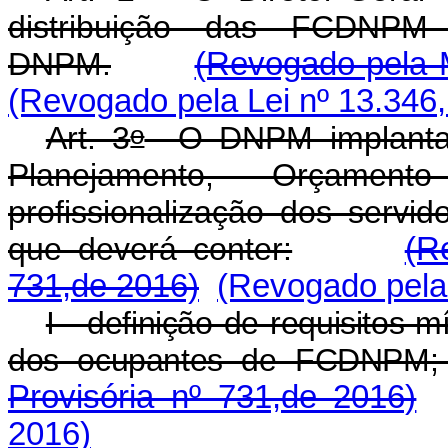
distribuição das FCDNPM 
DNPM.
(Revogado pela M
(Revogado pela Lei nº 13.346,
o
Art. 3
O DNPM implantará
Planejamento, Orçame
profissionalização dos serv
que deverá conter:
(R
731,de 2016)
(Revogado pela 
I - definição de requisitos m
dos ocupantes de FCDNPM;
Provisória nº 731,de 2016)
2016)