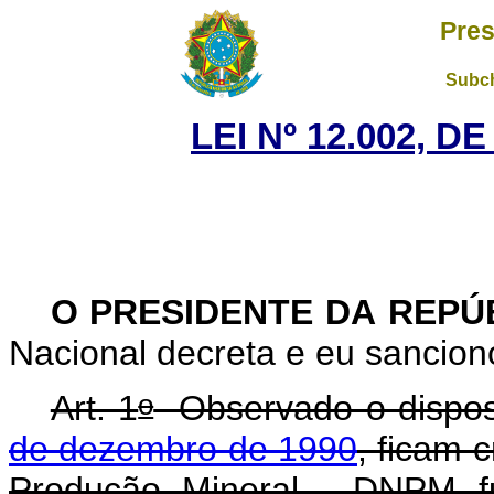
Pres
Subch
LEI Nº 12.002, D
O PRESIDENTE DA REPÚ
Nacional decreta e eu sanciono
o
Art. 1
Observado o dispo
de dezembro de 1990
, ficam 
Produção Mineral - DNPM f