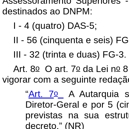
Assessoramento Superiores 
destinados ao DNPM:
I - 4 (quatro) DAS-5;
II - 56 (cinquenta e seis) FG
III - 32 (trinta e duas) FG-3.
o
o
o
Art. 8
O art. 7
da Lei n
8
vigorar com a seguinte redaçã
o
“
Art. 7
A Autarquia s
Diretor-Geral e por 5 (ci
previstas na sua estru
decreto.” (NR)