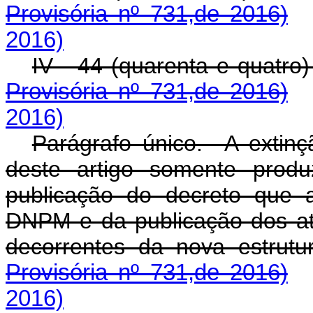
Provisória nº 731,de 2016)
2016)
IV - 44 (quarenta e quatro
Provisória nº 731,de 2016)
2016)
Parágrafo único. A extin
deste artigo somente produ
publicação do decreto que 
DNPM e da publicação dos at
decorrentes da nova estrutur
Provisória nº 731,de 2016)
2016)