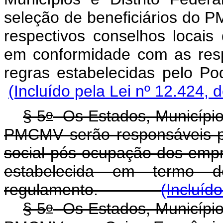
seleção de beneficiários do 
respectivos conselhos locais
em conformidade com as respe
regras estabelecidas p
(Incluído pela Lei nº 12.424, 
o
§ 5
Os Estados, Municípios
PMCMV serão responsáveis pe
social pós-ocupação dos emp
estabelecida em termo 
regulamento.
(Incluíd
o
§ 5
Os Estados, Municípios