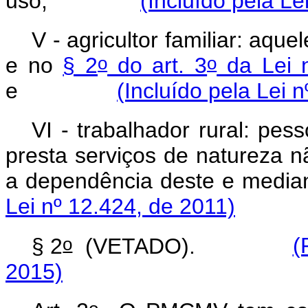
uso;
(Incluído pela Le
V - agricultor familiar: aque
o
o
e no
§ 2
do art. 3
da Lei 
e
(Incluído pela Lei 
VI - trabalhador rural: pes
presta serviços de natureza n
a dependência deste e 
Lei nº 12.424, de 2011)
o
§ 2
(VETADO).
(
2015)