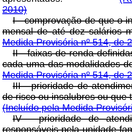
2010)
I - comprovação de que o in
mensal de até dez salário
Medida Provisória nº 514, de 
II - faixas de renda defini
cada uma das modalidades 
Medida Provisória nº 514, de 
III - prioridade de atendim
de risco ou insalubres ou qu
(Incluído pela Medida Provisór
IV - prioridade de aten
responsáveis pela unidade fa