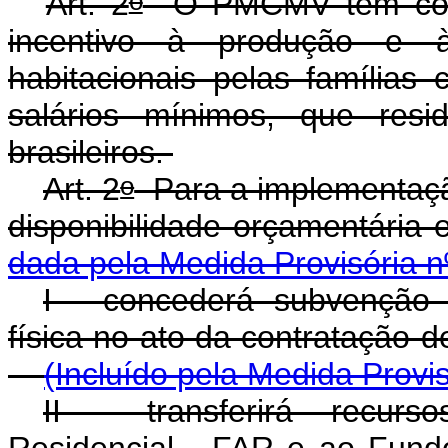
o
Art. 2
O PMCMV tem como 
incentivo à produção e 
habitacionais pelas família
salários mínimos, que res
brasileiros.
o
Art. 2
Para a implementaç
disponibilidade orçamentária e
dada pela Medida Provisória n
I - concederá subvenção 
física no ato da contratação d
(Incluído pela Medida Provi
II - transferirá recu