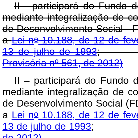
II - participará do Fundo 
mediante integralização de co
de Desenvolvimento Social - 
o
a
Lei n
10.188, de 12 de fev
13 de julho de 1993
;
Provisória nº 561, de 2012)
II – participará do Fundo 
mediante integralização de co
de Desenvolvimento Social (F
o
a
Lei n
10.188, de 12 de fev
13 de julho de 1993
;
de 2012)