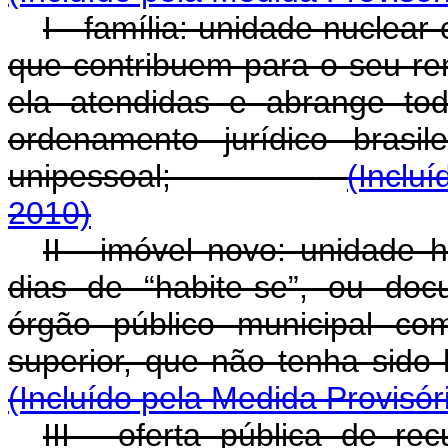
I - família: unidade nuclea
que contribuem para o seu r
ela atendidas e abrange to
ordenamento jurídico brasile
unipessoal;
(Inclu
2010)
II - imóvel novo: unidade h
dias de “habite-se”, ou doc
órgão público municipal co
superior, que não tenha si
(Incluído pela Medida Provisór
III - oferta pública de re