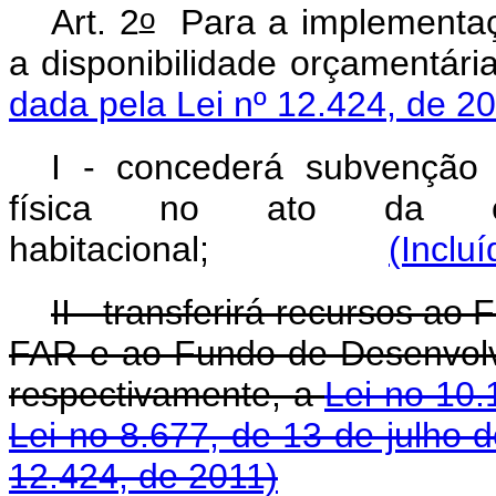
o
Art. 2
Para a implementaç
a disponibilidade orçam
dada pela Lei nº 12.424, de 2
I - concederá subvenção 
física no ato da con
habitacional;
(Inclu
II - transferirá recursos a
FAR e ao Fundo de Desenvolv
respectivamente, a
Lei no 10.
Lei no 8.677, de 13 de julho 
12.424, de 2011)