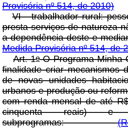
Provisória nº 514, de 2010)
VI - trabalhador rural: pes
presta serviços de natureza n
a dependência deste e media
Medida Provisória nº 514, de 
o
Art. 1
O Programa Minha C
finalidade criar mecanismos 
de novas unidades habitacio
urbanos e produção ou reforma
com renda mensal de até R$ 
cinquenta reais) e 
subprogramas:
(R