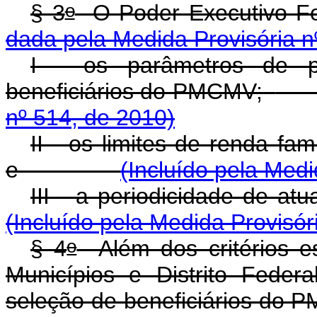
o
§ 3
O Poder Executivo Fe
dada pela Medida Provisória n
I - os parâmetros de p
beneficiários do PMCMV;
nº 514, de 2010)
II - os limites de renda fa
e
(Incluído pela Medi
III - a periodicidade de atu
(Incluído pela Medida Provisór
o
§ 4
Além dos critérios e
Municípios e Distrito Federa
seleção de beneficiários do 