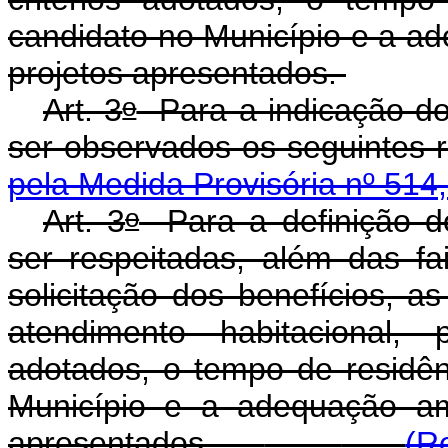
candidato no Município e a ad
projetos apresentados.
o
Art. 3
Para a indicação do
ser observados os seguintes
pela Medida Provisória nº 514
o
Art. 3
Para a definição d
ser respeitadas, além das f
solicitação dos benefícios, as
atendimento habitacional, p
adotados, o tempo de residên
Município e a adequação amb
apresentados.
(R