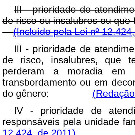
III - prioridade de atendim
de risco ou insalubres ou
(Incluído pela Lei nº 12.424
III - prioridade de atendim
de risco, insalubres, que 
perderam a moradia em r
transbordamento ou em decorr
do gênero;
(Redação 
IV - prioridade de aten
responsáveis pela unidade fam
12.424, de 2011)