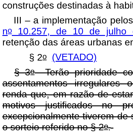
construções destinadas à habi
III
–
a implementação pelos
o
n
10.257, de 10 de julho
retenção das áreas urbanas e
o
§ 2
(VETADO)
o
§ 3
Terão prioridade co
assentamentos irregulares 
renda que, em razão de esta
motivos justificados no pr
excepcionalmente tiverem de s
o
o sorteio referido no § 2
.