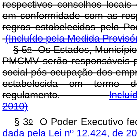
respectivos conselhos locais
em conformidade com as respe
regras estabelecidas pelo 
(Incluído pela Medida Provisó
o
§ 5
Os Estados, Municípios
PMCMV serão responsáveis pe
social pós-ocupação dos emp
estabelecida em termo 
regulamento.
Incluí
2010)
o
§ 3
O Poder Executiv
dada pela Lei nº 12.424, de 2