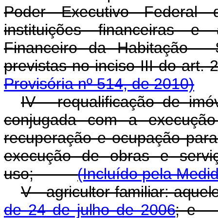
Poder Executivo Federal 
instituições financeiras e
Financeiro da Habitação - 
previstas no inciso III do art. 
Provisória nº 514, de 2010)
IV - requalificação de imó
conjugada com a execução 
recuperação e ocupação para f
execução de obras e serviç
uso;
(Incluído pela Medi
V - agricultor familiar: aque
de 24 de julho de 2006
; 