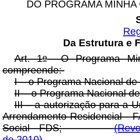
DO PROGRAMA MINHA 
Reg
Da Estrutura e
o
Art. 1
O Programa Min
compreende:
I – o Programa Nacional d
II – o Programa Nacional d
III – a autorização para a 
Arrendamento Residencial - 
Social - FDS;
(Revo
de 2010)