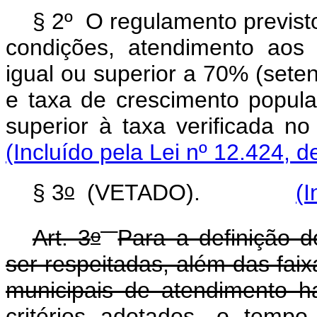
§ 2º O regulamento previsto
condições, atendimento aos
igual ou superior a 70% (seten
e taxa de crescimento popula
superior à taxa verificada 
(Incluído pela Lei nº 12.424, d
o
§ 3
(VETADO).
(I
o
Art. 3
Para a definição 
ser respeitadas, além das faix
municipais de atendimento hab
critérios adotados, o temp