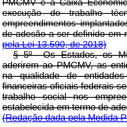
PMCMV e a Caixa Econômica 
execução do trabalho téc
empreendimentos implantado
de adesão a ser definid
pela Lei 13.590, de 2018)
§ 5º Os Estados, os Mun
aderirem ao PMCMV, as entid
na qualidade de entidades 
financeiras oficiais federais 
trabalho social nos empree
estabelecida em termo de ade
(Redação dada pela Medida Pr