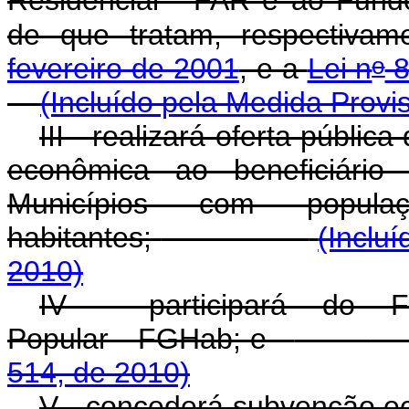
Residencial - FAR e ao Fund
de que tratam, respectiva
o
fevereiro de 2001
, e a
Lei n
8
(Incluído pela Medida Provi
III - realizará oferta públi
econômica ao beneficiário
Municípios com popul
habitantes;
(Inclu
2010)
IV - participará do F
Popular - FGHab; e
514, de 2010)
V - concederá subvenção e