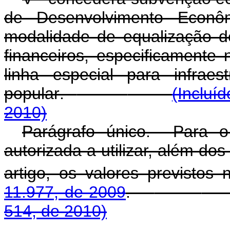
de Desenvolvimento Econ
modalidade de equalização d
financeiros, especificamente
linha especial para infrae
popular
.
(Incluí
2010)
Parágrafo único. Para o
autorizada a utilizar, além dos
artigo, os valores previstos
11.977, de 2009
.
514, de 2010)