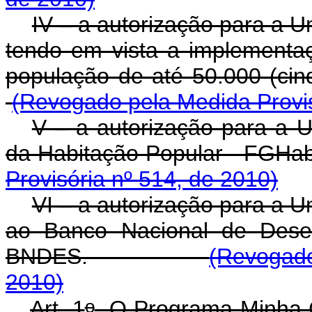
IV – a autorização para a 
tendo em vista a implement
população de até 50.000
(Revogado pela Medida Provis
V – a autorização para a U
da Habitação Popular -
Provisória nº 514, de 2010)
VI – a autorização para a 
ao Banco Nacional de Desen
BNDES.
(Revogado
2010)
o
Art. 1
O Programa Minha C