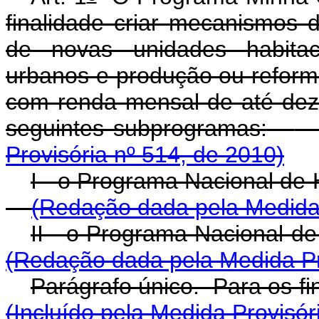
finalidade criar mecanismos 
de novas unidades habitaci
urbanos e produção ou reforma
com renda mensal de até dez
seguintes subprogramas:
Provisória nº 514, de 2010)
I - o Programa Nacional 
(Redação dada pela Medida 
II - o Programa Nacional
(Redação dada pela Medida Pr
Parágrafo único. Para os fi
(Incluído pela Medida Provisór