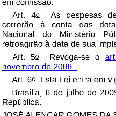
em comissão.
o
Art. 4
As despesas deco
correrão à conta das dota
Nacional do Ministério Púb
retroagirão à data de sua imp
o
Art. 5
Revoga-se o
ar
novembro de 2006.
o
Art. 6
Esta Lei entra em vi
Brasília, 6 de julho de 200
República.
JOSÉ ALENCAR GOMES DA S