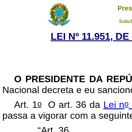
Pres
Subch
LEI Nº 11.951, D
O PRESIDENTE DA REP
Nacional decreta e eu sancion
o
o
Art. 1
O art. 36 da
Lei n
passa a vigorar com a seguin
“Art. 36. .......................