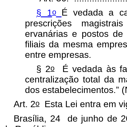
o
§ 1
É vedada a ca
prescrições magistrai
ervanárias e postos d
filiais da mesma empre
entre empresas.
o
§ 2
É vedada às far
centralização total da
dos estabelecimentos.” 
o
Art. 2
Esta Lei entra em vi
Brasília, 24 de junho de 