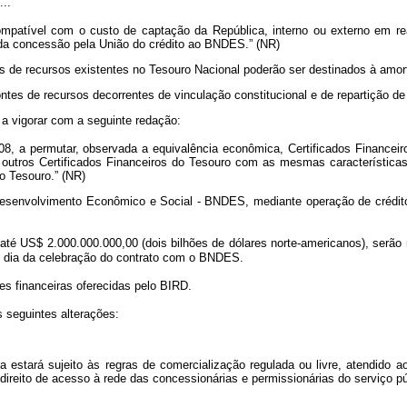
....
tível com o custo de captação da República, interno ou externo em reai
o da concessão pela União do crédito ao BNDES.” (NR)
es de recursos existentes no Tesouro Nacional poderão ser destinados à amor
ontes de recursos decorrentes de vinculação constitucional e de repartição de 
a a vigorar com a seguinte redação:
, a permutar, observada a equivalência econômica, Certificados Financeir
r outros Certificados Financeiros do Tesouro com as mesmas características
do Tesouro.” (NR)
Desenvolvimento Econômico e Social - BNDES, mediante operação de crédito
até US$ 2.000.000.000,00 (dois bilhões de dólares norte-americanos), ser
o dia da celebração do contrato com o BNDES.
 financeiras oferecidas pelo BIRD.
s seguintes alterações:
 estará sujeito às regras de comercialização regulada ou livre, atendido a
ireito de acesso à rede das concessionárias e permissionárias do serviço púb