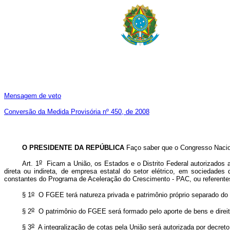
Mensagem de veto
Conversão da Medida Provisória nº 450, de 2008
O PRESIDENTE DA REPÚBLICA
Faço saber que o Congresso Nacion
o
Art. 1
Ficam a União, os Estados e o Distrito Federal autorizados a 
direta ou indireta, de empresa estatal do setor elétrico, em sociedades
constantes do Programa de Aceleração do Crescimento - PAC, ou referentes 
o
§ 1
O FGEE terá natureza privada e patrimônio próprio separado do 
o
§ 2
O patrimônio do FGEE será formado pelo aporte de bens e direito
o
§ 3
A integralização de cotas pela União será autorizada por decreto