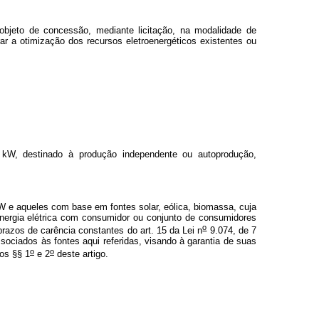
objeto de concessão, mediante licitação, na modalidade de
ar a otimização dos recursos eletroenergéticos existentes ou
l) kW, destinado à produção independente ou autoprodução,
kW e aqueles com base em fontes solar, eólica, biomassa, cuja
 energia elétrica com consumidor ou conjunto de consumidores
o
razos de carência constantes do art. 15 da Lei n
9.074, de 7
ciados às fontes aqui referidas, visando à garantia de suas
o
o
nos §§ 1
e 2
deste artigo.