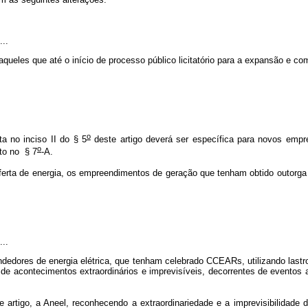
...
es que até o início de processo público licitatório para a expansão e comer
o
a no inciso II do § 5
deste artigo deverá ser específica para novos empr
o
to no § 7
-A.
 oferta de energia, os empreendimentos de geração que tenham obtido outorg
....
ndedores de energia elétrica, que tenham celebrado CCEARs, utilizando lastr
de acontecimentos extraordinários e imprevisíveis, decorrentes de eventos 
 artigo, a Aneel, reconhecendo a extraordinariedade e a imprevisibilidade 