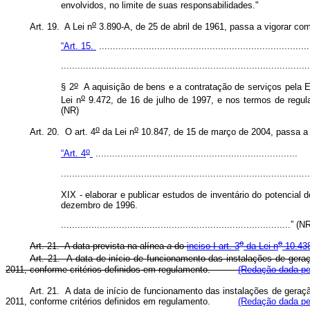
envolvidos, no limite de suas responsabilidades."
o
Art. 19. A Lei n
3.890-A, de 25 de abril de 1961, passa a vigorar com
“Art. 15.
............................................................................
..........................................................................................
o
§ 2
A aquisição de bens e a contratação de serviços pela El
o
Lei n
9.472, de 16 de julho de 1997, e nos termos de regula
(NR)
o
o
Art. 20. O art. 4
da Lei n
10.847, de 15 de março de 2004, passa a v
o
“Art. 4
.........................................................................
..........................................................................................
XIX - elaborar e publicar estudos de inventário do potencial 
dezembro de 1996.
...................................................................................” (
o
o
Art. 21. A data prevista na alínea
a
do
inciso I art. 3
da Lei n
10.438
Art. 21. A data de início de funcionamento das instalações de geraç
2011, conforme critérios definidos em regulamento.
(Redação dada pel
Art. 21. A data de início de funcionamento das instalações de geraçã
2011, conforme critérios definidos em regulamento.
(Redação dada pel