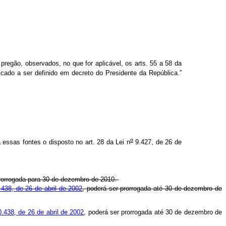
regão, observados, no que for aplicável, os arts. 55 a 58 da
icado a ser definido em decreto do Presidente da República.”
o
a essas fontes o disposto no art. 28 da Lei n
9.427, de 26 de
 prorrogada para 30 de dezembro de 2010.
438, de 26 de abril de 2002
, poderá ser prorrogada até 30 de dezembro de
.438, de 26 de abril de 2002
, poderá ser prorrogada até 30 de dezembro de