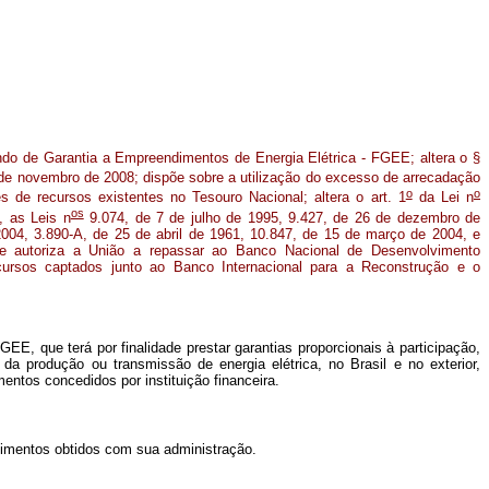
undo de Garantia a Empreendimentos de Energia Elétrica - FGEE; altera o §
de novembro de 2008; dispõe sobre a utilização do excesso de arrecadação
o
o
es de recursos existentes no Tesouro Nacional; altera o art. 1
da Lei n
os
, as Leis n
9.074, de 7 de julho de 1995, 9.427, de 26 de dezembro de
004, 3.890-A, de 25 de abril de 1961, 10.847, de 15 de março de 2004, e
 e autoriza a União a repassar ao Banco Nacional de Desenvolvimento
rsos captados junto ao Banco Internacional para a Reconstrução e o
E, que terá por finalidade prestar garantias proporcionais à participação,
da produção ou transmissão de energia elétrica, no Brasil e no exterior,
entos concedidos por instituição financeira.
endimentos obtidos com sua administração.