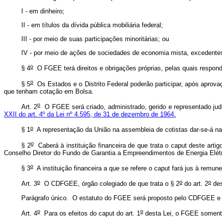
I - em dinheiro;
II - em títulos da dívida pública mobiliária federal;
III - por meio de suas participações minoritárias; ou
IV - por meio de ações de sociedades de economia mista, excedente
o
§ 4
O FGEE terá direitos e obrigações próprias, pelas quais respon
o
§ 5
Os Estados e o Distrito Federal poderão participar, após aprova
que tenham cotação em Bolsa.
o
Art. 2
O FGEE será criado, administrado, gerido e representado judic
XXII do art. 4º da Lei nº 4.595, de 31 de dezembro de 1964
.
o
§ 1
A representação da União na assembleia de cotistas dar-se-á n
o
§ 2
Caberá à instituição financeira de que trata o
caput
deste artig
Conselho Diretor do Fundo de Garantia a Empreendimentos de Energia El
o
§ 3
A instituição financeira a que se refere o
caput
fará jus à remune
o
o
o
Art. 3
O CDFGEE, órgão colegiado de que trata o § 2
do art. 2
des
Parágrafo único. O estatuto do FGEE será proposto pelo CDFGEE e
o
o
Art. 4
Para os efeitos do
caput
do art. 1
desta Lei, o FGEE somente 