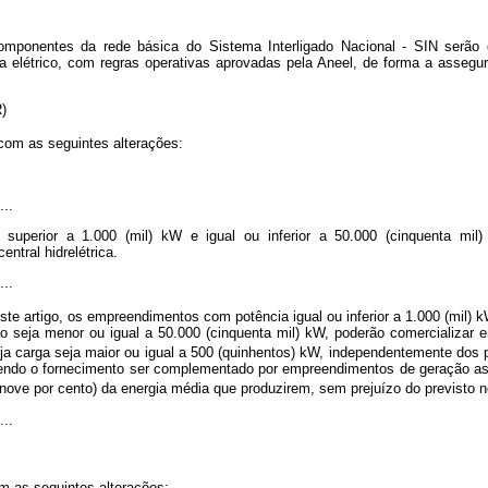
omponentes da rede básica do Sistema Interligado Nacional - SIN serão 
ma elétrico, com regras operativas aprovadas pela Aneel, de forma a assegur
NR)
com as seguintes alterações:
....
a superior a 1.000 (mil) kW e igual ou inferior a 50.000 (cinquenta mi
ntral hidrelétrica.
....
te artigo, os empreendimentos com potência igual ou inferior a 1.000 (mil) 
ão seja menor ou igual a 50.000 (cinquenta mil) kW, poderão comercializar
uja carga seja maior ou igual a 500 (quinhentos) kW, independentemente dos p
endo o fornecimento ser complementado por empreendimentos de geração asso
 nove por cento) da energia média que produzirem, sem prejuízo do previsto 
....
m as seguintes alterações: