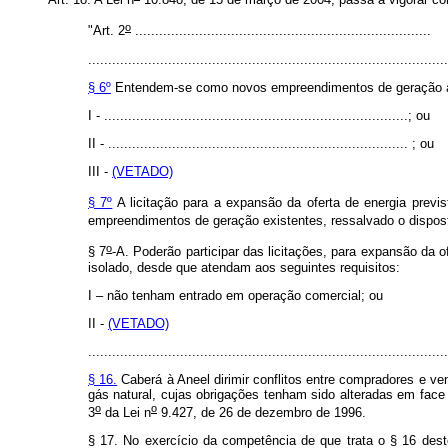
o
"Art. 2
..........................................................................
..........................................................................................
§ 6º
Entendem-se como novos empreendimentos de geração aquel
I - ............................................................................; ou
II - ........................................................................... ; ou
III -
(VETADO)
§ 7º
A licitação para a expansão da oferta de energia previst
empreendimentos de geração existentes, ressalvado o dispos
o
§ 7
-A. Poderão participar das licitações, para expansão da
isolado, desde que atendam aos seguintes requisitos:
I – não tenham entrado em operação comercial; ou
II -
(VETADO)
.........................................................................................
§ 16.
Caberá à Aneel dirimir conflitos entre compradores e ve
gás natural, cujas obrigações tenham sido alteradas em face 
o
o
3
da Lei n
9.427, de 26 de dezembro de 1996.
§ 17. No exercício da competência de que trata o § 16 deste