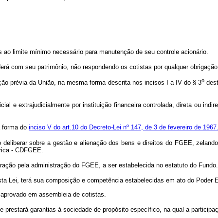
s ao limite mínimo necessário para manutenção de seu controle acionário.
derá com seu patrimônio, não respondendo os cotistas por qualquer obrigaçã
o
ção prévia da União, na mesma forma descrita nos incisos I a IV do § 3
dest
ial e extrajudicialmente por instituição financeira controlada, direta ou in
a forma do
inciso V do art.10 do Decreto-Lei nº 147, de 3 de fevereiro de 1967
o deliberar sobre a gestão e alienação dos bens e direitos do FGEE, zelando
étrica - CDFGEE.
ração pela administração do FGEE, a ser estabelecida no estatuto do Fund
ta Lei, terá sua composição e competência estabelecidas em ato do Poder E
 aprovado em assembleia de cotistas.
prestará garantias à sociedade de propósito específico, na qual a participaç