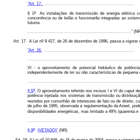
“Art. 17.
.......................................................................
o
§ 1
As instalações de transmissão de energia elétrica c
concorrência ou de leilão e funcionarão integradas ao siste
futuros.
...................................................................................” (
o
Art. 17. A Lei n
9.427, de 26 de dezembro de 1996, passa a vigorar 
“Art. 26.
........................................................................
.........................................................................................
VI - o aproveitamento de potencial hidráulico de potênci
independentemente de ter ou não características de pequena ce
.........................................................................................
o
§ 5
O aproveitamento referido nos incisos I e VI do
caput
des
potência injetada nos sistemas de transmissão ou distribuiç
reunidos por comunhão de interesses de fato ou de direito, c
de julho de 1995, observada a regulamentação da Aneel, pod
disponibilidades energéticas, mas limitado a 49% (quarenta e
.........................................................................................
o
§ 9
(VETADO)”
(NR)
o
Art. 18. A Lei n
10.848, de 15 de março de 2004, passa a vigorar co