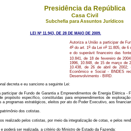
Presidência da República
Casa Civil
Subchefia para Assuntos Jurídicos
LEI Nº 11.943, DE 28 DE MAIO DE 2009.
Autoriza a União a participar de F
o
o
o
4
do art. 1
da Lei n
11.805, de 6 
e do superávit financeiro das font
10.841, de 18 de fevereiro de 2004
1996, 10.848, de 15 de março de 2
10.438, de 26 de abril de 2002;
Econômico e Social - BNDES recu
Desenvolvimento - BIRD.
al decreta e eu sanciono a seguinte Lei:
participar de Fundo de Garantia a Empreendimentos de Energia Elétrica - FGE
 de propósito específico, constituídas para empreendimentos de exploração 
a programas estratégicos, eleitos por ato do Poder Executivo, aos financiam
patrimônio dos cotistas.
s realizado pelos cotistas, por meio da integralização de cotas, e pelos r
 e poderá ser realizada, a critério do Ministro de Estado da Fazenda: