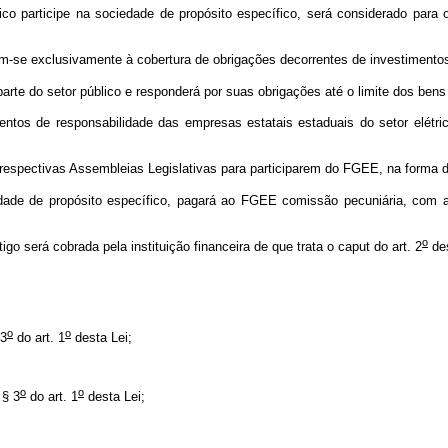
 participe na sociedade de propósito específico, será considerado para o
am-se exclusivamente à cobertura de obrigações decorrentes de investimen
te do setor público e responderá por suas obrigações até o limite dos bens 
s de responsabilidade das empresas estatais estaduais do setor elétrico,
respectivas Assembleias Legislativas para participarem do FGEE, na forma do
edade de propósito específico, pagará ao FGEE comissão pecuniária, com 
o
igo será cobrada pela instituição financeira de que trata o
caput
do art. 2
de
;
o
o
 3
do art. 1
desta Lei;
o
o
 § 3
do art. 1
desta Lei;