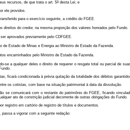
o
us recursos, de que trata o art. 5
desta Lei; e
por ele providos.
transferido para o exercício seguinte, a crédito do FGEE.
s direitos do credor, na mesma proporção dos valores honrados pelo Fundo
 ser aprovados previamente pelo CDFGEE.
ro de Estado de Minas e Energia ao Ministro de Estado da Fazenda.
os encaminhados pelo Ministro de Estado da Fazenda.
e a qualquer deles o direito de requerer o resgate total ou parcial de suas
o Fundo.
as, ficará condicionada à prévia quitação da totalidade dos débitos garantid
ntre os cotistas, com base na situação patrimonial à data da dissolução.
não se comunicará com o restante do patrimônio do FGEE, ficando vinculado
alquer ato de constrição judicial decorrente de outras obrigações do Fundo.
or registro em cartório de registro de títulos e documentos.
8, passa a vigorar com a seguinte redação: