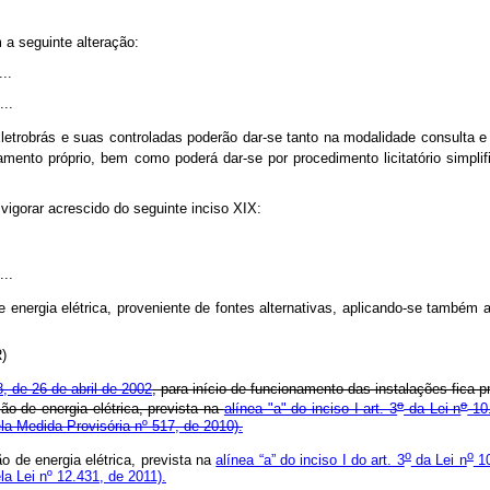
 a seguinte alteração:
...
...
etrobrás e suas controladas poderão dar-se tanto na modalidade consulta e p
mento próprio, bem como poderá dar-se por procedimento licitatório simplif
igorar acrescido do seguinte inciso XIX:
...
de energia elétrica, proveniente de fontes alternativas, aplicando-se também 
NR)
, de 26 de abril de 2002
, para início de funcionamento das instalações fica
o
o
ão de energia elétrica, prevista na
alínea "a" do inciso I art. 3
da Lei n
10.
a Medida Provisória nº 517, de 2010).
o
o
o de energia elétrica, prevista na
alínea “a” do inciso I do art. 3
da Lei n
10
a Lei nº 12.431, de 2011).