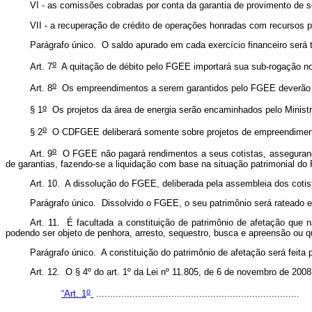
VI - as comissões cobradas por conta da garantia de provimento de se
VII - a recuperação de crédito de operações honradas com recursos 
Parágrafo único. O saldo apurado em cada exercício financeiro será 
o
Art. 7
A quitação de débito pelo FGEE importará sua sub-rogação no
o
Art. 8
Os empreendimentos a serem garantidos pelo FGEE deverão
o
§ 1
Os projetos da área de energia serão encaminhados pelo Minist
o
§ 2
O CDFGEE deliberará somente sobre projetos de empreendiment
o
Art. 9
O FGEE não pagará rendimentos a seus cotistas, assegurando-s
de garantias, fazendo-se a liquidação com base na situação patrimonial d
Art. 10. A dissolução do FGEE, deliberada pela assembleia dos cotist
Parágrafo único. Dissolvido o FGEE, o seu patrimônio será rateado e
Art. 11. É facultada a constituição de patrimônio de afetação que 
podendo ser objeto de penhora, arresto, sequestro, busca e apreensão ou qu
Parágrafo único. A constituição do patrimônio de afetação será feita p
Art. 12. O § 4º do art. 1º da Lei nº 11.805, de 6 de novembro de 200
o
“Art. 1
.........................................................................