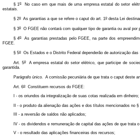
o
§ 1
No caso em que mais de uma empresa estatal do setor elétrico
estatais.
o
o
§ 2
As garantias a que se refere o
caput
do art. 1
desta Lei destin
o
§ 3
O FGEE não contará com qualquer tipo de garantia ou aval por par
o
§ 4
As garantias prestadas pelo FGEE, na parte dos empreendimento
FGEE.
o
§ 5
Os Estados e o Distrito Federal dependerão de autorização das 
o
Art. 5
A empresa estatal do setor elétrico, que participe de soci
garantida.
Parágrafo único. A comissão pecuniária de que trata o
caput
deste art
o
Art. 6
Constituem recursos do FGEE:
I - os oriundos da integralização de suas cotas realizada em dinheiro
II - o produto da alienação das ações e dos títulos mencionados no §
III - a reversão de saldos não aplicados;
IV - os dividendos e remuneração de capital das ações de que trata o
V - o resultado das aplicações financeiras dos recursos;