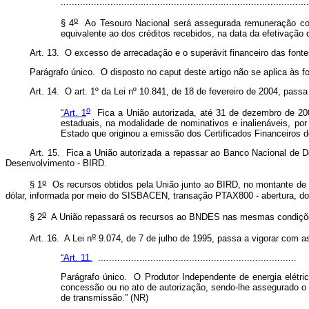
.........................................................................................
o
§ 4
Ao Tesouro Nacional será assegurada remuneração compa
equivalente ao dos créditos recebidos, na data da efetivaçã
Art. 13. O excesso de arrecadação e o superávit financeiro das font
Parágrafo único. O disposto no
caput
deste artigo não se aplica às f
Art. 14. O a
r
t. 1º da Lei nº 10.841, de 18 de fevereiro de 2004, pass
o
“Art. 1
Fica a União autorizada, até 31 de dezembro de 2008
estaduais, na modalidade de nominativos e inalienáveis, po
Estado que originou a emissão dos Certificados Financeiros 
Art. 15. Fica a União autorizada a repassar ao Banco Nacional de 
Desenvolvimento - BIRD.
o
§ 1
Os recursos obtidos pela União junto ao BIRD, no montante de 
dólar, informada por meio do SISBACEN, transação PTAX800 - abertura, d
o
§ 2
A União repassará os recursos ao BNDES nas mesmas condições
o
Art. 16. A Lei n
9.074, de 7 de julho de 1995, passa a vigorar com a
“Art. 11.
........................................................................
Parágrafo único. O Produtor Independente de energia elétrica
concessão ou no ato de autorização, sendo-lhe assegurado o d
de transmissão.” (NR)