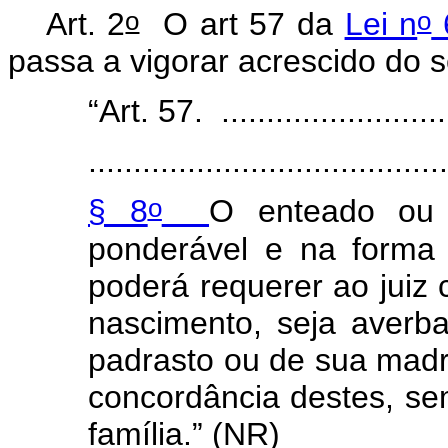
o
o
Art. 2
O art 57 da
Lei n
6
passa a vigorar acrescido do s
“Art. 57. ...........................
.......................................
o
§ 8
O enteado ou 
ponderável e na forma
poderá requerer ao juiz 
nascimento, seja averb
padrasto ou de sua madr
concordância destes, se
família.” (NR)