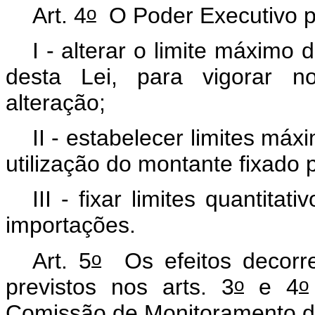
o
Art. 4
O Poder Executivo 
I - alterar o limite máximo
desta Lei, para vigorar n
alteração;
II - estabelecer limites máx
utilização do montante fixado 
III - fixar limites quantita
importações.
o
Art. 5
Os efeitos decorre
o
o
previstos nos arts. 3
e 4
Comissão de Monitoramento 