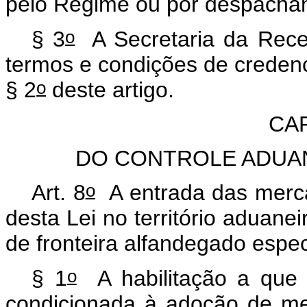
pelo Regime ou por despacha
o
§ 3
A Secretaria da Receit
termos e condições de creden
o
§ 2
deste artigo.
CAP
DO CONTROLE ADUA
o
Art. 8
A entrada das merca
desta Lei no território aduan
de fronteira alfandegado espec
o
§ 1
A habilitação a que 
condicionada à adoção de m