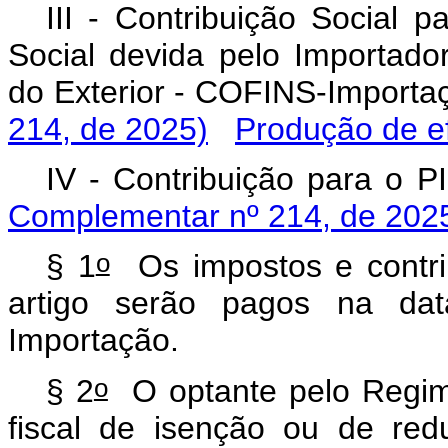
III - Contribuição Social 
Social devida pelo Importado
do Exterior - COFINS-Impo
214, de 2025)
Produção de ef
IV - Contribuição para 
Complementar nº 214, de 202
o
§ 1
Os impostos e contrib
artigo serão pagos na dat
Importação.
o
§ 2
O optante pelo Regime
fiscal de isenção ou de red