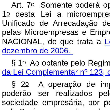
o
Art. 7
Somente poderá opta
o
1
desta Lei a microempres
Unificado de Arrecadação de
pelas Microempresas e Empr
NACIONAL, de que trata a
L
dezembro de 2006.
o
§ 1
Ao optante pelo Regime
da Lei Complementar nº 123,
o
§ 2
A operação de impo
poderão ser realizados pe
sociedade empresária, por p