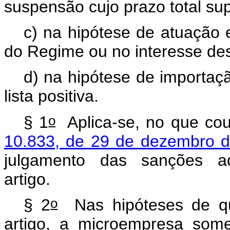
suspensão cujo prazo total su
c) na hipótese de atuação
do Regime ou no interesse de
d) na hipótese de importaç
lista positiva.
o
§ 1
Aplica-se, no que cou
10.833, de 29 de dezembro d
julgamento das sanções adm
artigo.
o
§ 2
Nas hipóteses de que
artigo, a microempresa som