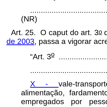
...................................
(NR)
o
Art. 25. O caput
do art. 3
de 2003
, passa a vigorar acr
o
“Art. 3
.......................
...................................
X -
vale-transpo
alimentação, fardament
empregados por pesso