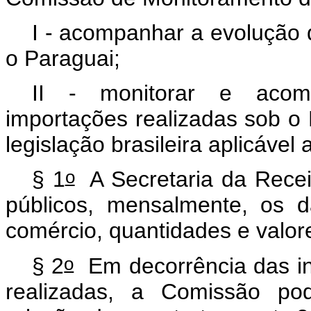
I - acompanhar a evolução d
o Paraguai;
II - monitorar e acom
importações realizadas sob o
legislação brasileira aplicáve
o
§ 1
A Secretaria da Receit
públicos, mensalmente, os d
comércio, quantidades e valor
o
§ 2
Em decorrência das in
realizadas, a Comissão po