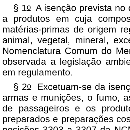
o
§ 1
A isenção prevista no 
a produtos em cuja composi
matérias-primas de origem re
animal, vegetal, mineral, ex
Nomenclatura Comum do Merco
observada a legislação ambie
em regulamento.
o
§ 2
Excetuam-se da isenção
armas e munições, o fumo, as
de passageiros e os produt
preparados e preparações cosm
posições 3303 a 3307 da NCM