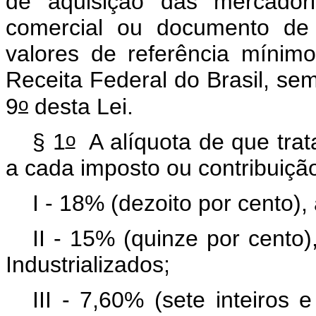
de aquisição das mercadori
comercial ou documento de 
valores de referência mínimo
Receita Federal do Brasil, sem
o
9
desta Lei.
o
§ 1
A alíquota de que trat
a cada imposto ou contribuiçã
I - 18% (dezoito por cento),
II - 15% (quinze por cento)
Industrializados;
III - 7,60% (sete inteiros