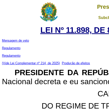
Pres
Subch
LEI Nº 11.898, D
Mensagem de veto
Regulamento
Regulamento
(Vide Lei Complementar nº 214, de 2025)
Produção de efeitos
PRESIDENTE DA REPÚ
Nacional decreta e eu sancion
CA
DO REGIME DE T