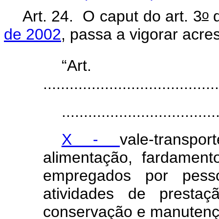
o
Art. 24.
O caput do art. 3
de 2002
, passa a vigorar acre
“Ar
........................................
...................................
X -
vale-transpo
alimentação, fardament
empregados por pesso
atividades de prestaç
conservação e manutenç