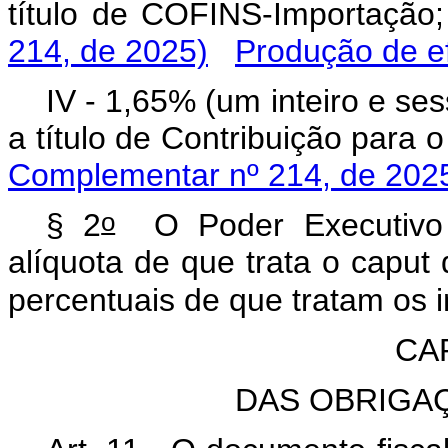
título de COFINS-Import
214, de 2025)
Produção de ef
IV - 1,65% (um inteiro e se
a título de Contribuição pa
Complementar nº 214, de 202
o
§ 2
O Poder Executivo p
alíquota de que trata o caput
percentuais de que tratam os in
CA
DAS OBRIGA