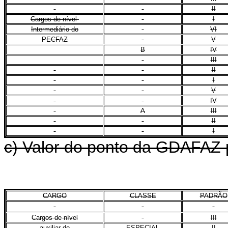
II
Cargos de nível
I
Intermediário do
VI
PECFAZ
V
B
IV
III
II
I
V
IV
A
III
II
I
c) Valor do ponto da GDAFAZ p
CARGO
CLASSE
PADRÃO
Cargos de nível
III
auxiliar do
ESPECIAL
II