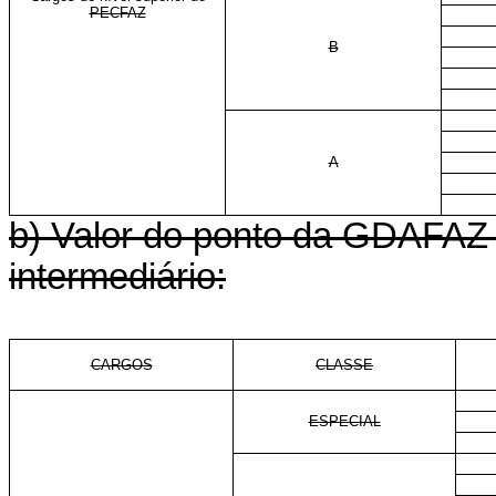
PECFAZ
B
A
b) Valor do ponto da GDAFAZ 
intermediário:
CARGOS
CLASSE
ESPECIAL