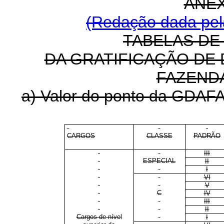
ANEX
(Redação dada pela
TABELAS DE
DA GRATIFICAÇÃO DE
FAZENDÁ
a) Valor do ponto da GDAFAZ
CARGOS
CLASSE
PADRÃO
III
ESPECIAL
II
I
VI
V
C
IV
III
II
Cargos de nível
I