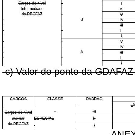
Cargos de nível
I
Intermediário
VI
do PECFAZ
V
B
IV
III
II
I
V
IV
A
III
II
I
c) Valor do ponto da GDAFAZ p
CARGOS
CLASSE
PADRÃO
o
1
III
Cargos de nível
auxiliar
ESPECIAL
II
do PECFAZ
I
ANEX