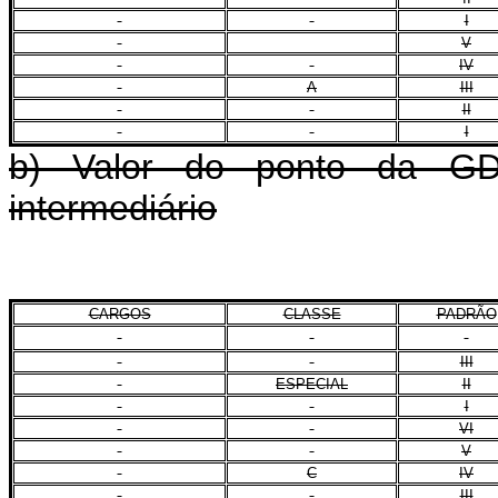
I
V
IV
A
III
II
I
b) Valor do ponto da GD
intermediário
CARGOS
CLASSE
PADRÃO
III
ESPECIAL
II
I
VI
V
C
IV
III