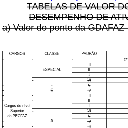
TABELAS DE VALOR D
DESEMPENHO DE ATIV
a) Valor do ponto da GDAFAZ p
CARGOS
CLASSE
PADRÃO
o
1
III
ESPECIAL
II
I
VI
V
C
IV
III
II
Cargos de nível
I
Superior
VI
do PECFAZ
V
B
IV
III