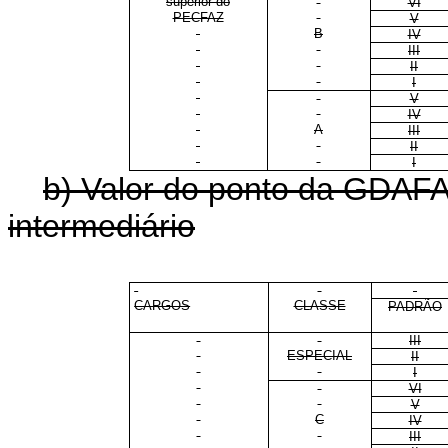
superior do
VI
PECFAZ
V
B
IV
III
II
I
V
IV
A
III
II
I
b) Valor do ponto da GDAFA
intermediário
CARGOS
CLASSE
PADRÃO
III
ESPECIAL
II
I
VI
V
C
IV
III