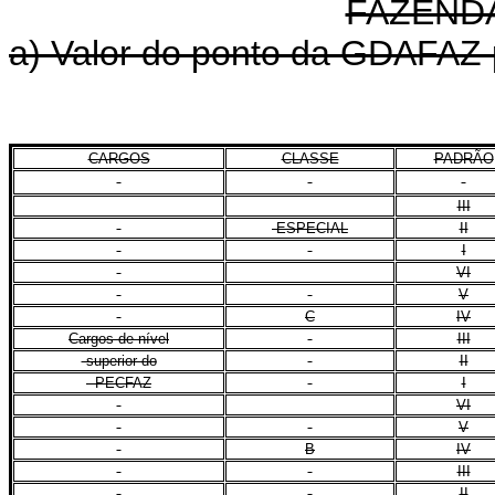
FAZENDÁ
a) Valor do ponto da GDAFAZ p
CARGOS
CLASSE
PADRÃO
III
ESPECIAL
II
I
VI
V
C
IV
Cargos de nível
III
superior do
II
PECFAZ
I
VI
V
B
IV
III
II