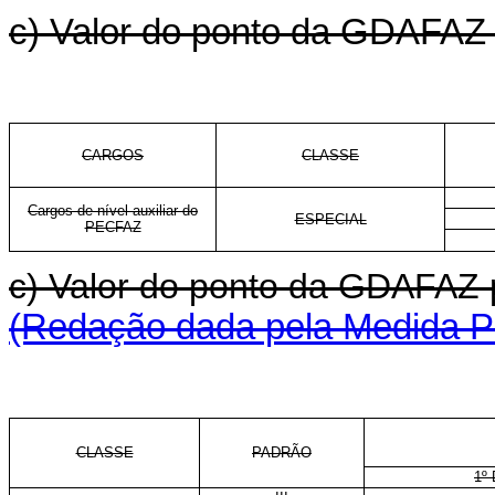
c) Valor do ponto da GDAFAZ p
CARGOS
CLASSE
Cargos de nível auxiliar do
ESPECIAL
PECFAZ
c) Valor do ponto da GDAFAZ 
(Redação dada pela Medida Pr
CLASSE
PADRÃO
1º