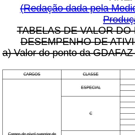
(Redação dada pela Medida
Produçã
TABELAS DE VALOR DO
DESEMPENHO DE ATIVI
a) Valor do ponto da GDAFAZ p
CARGOS
CLASSE
ESPECIAL
C
Cargos de nível superior do