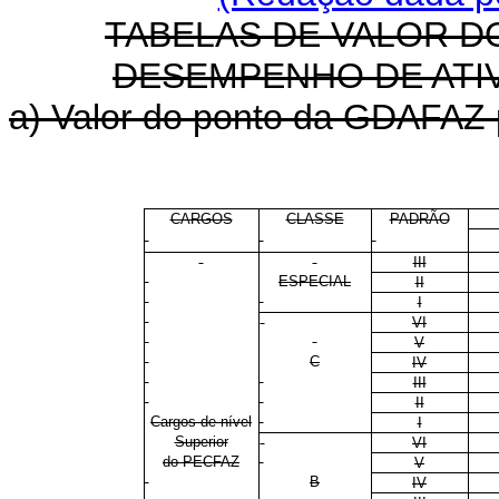
TABELAS DE VALOR D
DESEMPENHO DE ATIV
a) Valor do ponto da GDAFAZ p
CARGOS
CLASSE
PADRÃO
III
ESPECIAL
II
I
VI
V
C
IV
III
II
Cargos de nível
I
Superior
VI
do PECFAZ
V
B
IV