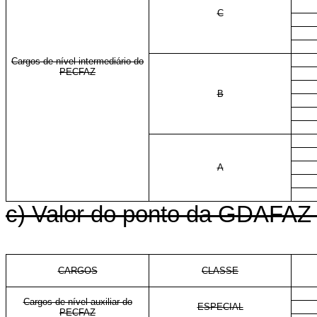
C
Cargos de nível intermediário do
PECFAZ
B
A
c) Valor do ponto da GDAFAZ p
CARGOS
CLASSE
Cargos de nível auxiliar do
ESPECIAL
PECFAZ