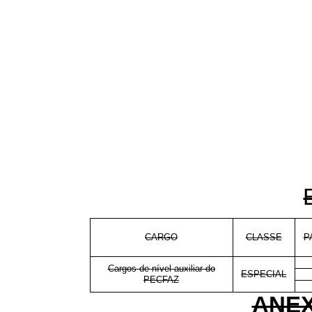
CARGO
CLASSE
P
Cargos de nível auxiliar do
ESPECIAL
PECFAZ
ANEX