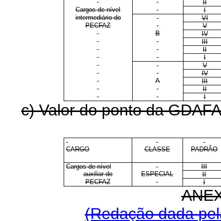
II
Cargos de nível
I
intermediário do
VI
PECFAZ
V
B
IV
III
II
I
V
IV
A
III
II
I
c) Valor do ponto da GDAFAZ
CARGO
CLASSE
PADRÃO
Cargos de nível
III
auxiliar do
ESPECIAL
II
PECFAZ
I
ANEX
(Redação dada pela