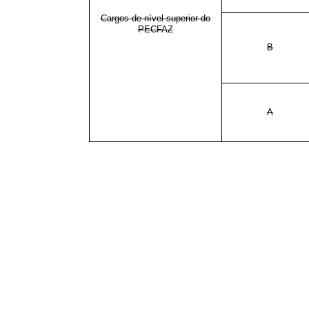
Cargos de nível superior do
PECFAZ
B
A