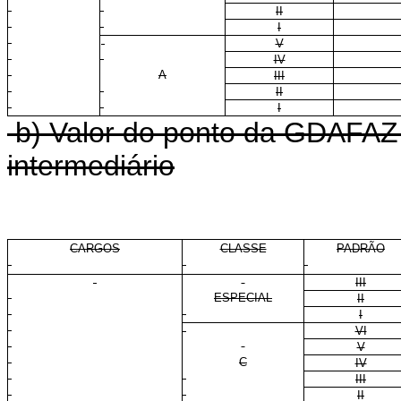
II
I
V
IV
A
III
II
I
b) Valor do ponto da GDAFAZ 
intermediário
CARGOS
CLASSE
PADRÃO
III
ESPECIAL
II
I
VI
V
C
IV
III
II