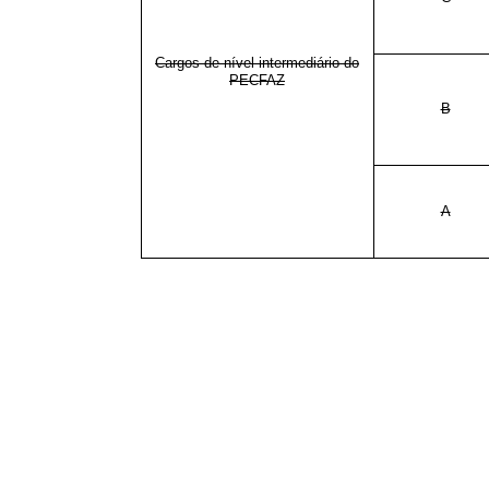
Cargos de nível intermediário do
PECFAZ
B
A