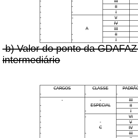
III
II
I
V
IV
A
III
II
I
b) Valor do ponto da GDAFAZ 
intermediário
CARGOS
CLASSE
PADRÃ
III
ESPECIAL
II
I
VI
V
C
IV
III