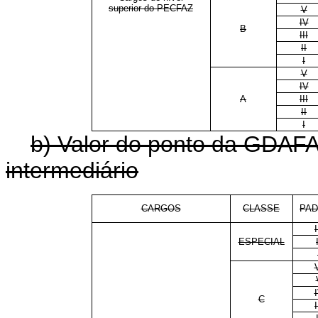
superior do PECFAZ
V
IV
B
III
II
I
V
IV
A
III
II
I
b) Valor do ponto da GDAFA
intermediário
CARGOS
CLASSE
PA
I
ESPECIAL
C
I