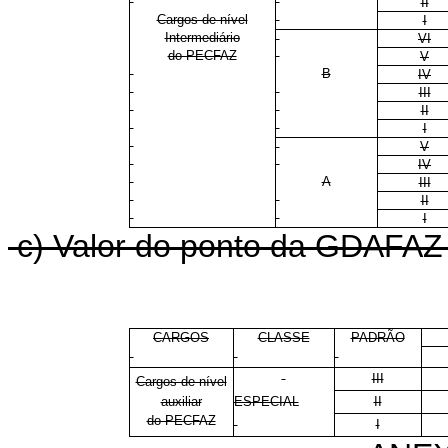
II
Cargos de nível
I
Intermediário
VI
do PECFAZ
V
B
IV
III
II
I
V
IV
A
III
II
I
c) Valor do ponto da GDAFAZ p
CARGOS
CLASSE
PADRÃO
III
Cargos de nível
auxiliar
ESPECIAL
II
do PECFAZ
I