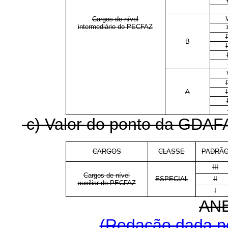
Cargos de nível
intermediário do PECFAZ
B
I
A
I
c) Valor do ponto da GDAFAZ
CARGOS
CLASSE
PADRÃ
III
Cargos de nível
ESPECIAL
II
auxiliar do PECFAZ
I
ANE
(Redação dada pe