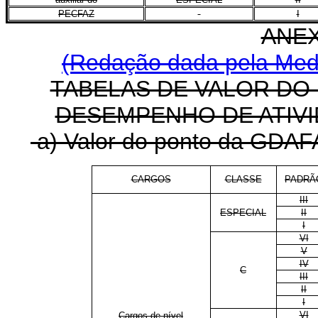
PECFAZ
I
ANEX
(Redação dada pela Medi
TABELAS DE VALOR DO
DESEMPENHO DE ATIVI
a) Valor do ponto da GDAFA
CARGOS
CLASSE
PADRÃ
III
ESPECIAL
II
I
VI
V
IV
C
III
II
I
VI
Cargos de nível