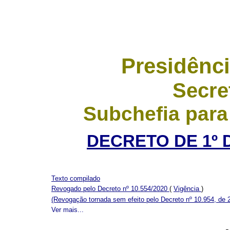
Presidênci
Secre
Subchefia para
DECRETO DE 1º 
Texto compilado
Revogado pelo Decreto nº 10.554/2020
(
Vigência
)
(Revogação tornada sem efeito pelo Decreto nº 10.954, de 
Ver mais...