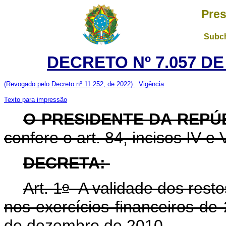
Pres
Subch
DECRETO Nº 7.057 DE
(Revogado pelo Decreto nº 11.252, de 2022)
Vigência
Texto para impressão
O PRESIDENTE DA REPÚ
confere o art. 84, incisos IV e 
DECRETA:
o
Art. 1
A validade dos resto
nos exercícios financeiros de
de dezembro de 2010.