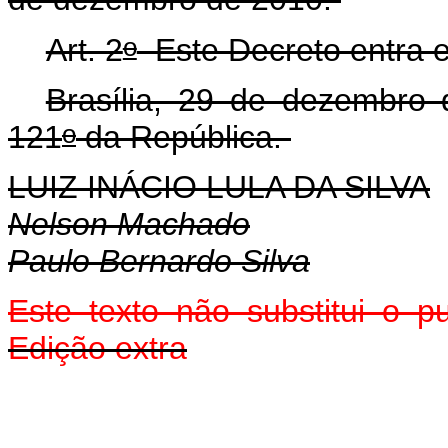
o
Art. 2
Este Decreto entra e
Brasília, 29 de dezembro
o
121
da República.
LUIZ INÁCIO LULA DA SILVA
Nelson Machado
Paulo Bernardo Silva
Este texto não substitui o 
Edição extra